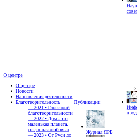
Науч
сове
О центре
О центре
Новости
Направления деятельности
Благотворительность
Публикации
Инф
—
2021 • Глоссарий
прод
благотворительности
—
2022 • Дом - это
маленькая планета,
созданная любовью
Журнал ЯРБ
—
2023 • От Руси до