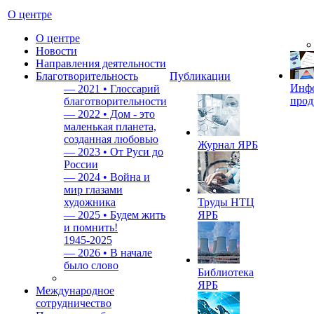
О центре
О центре
Новости
Направления деятельности
Благотворительность
Публикации
Инф
—
2021 • Глоссарий
прод
благотворительности
—
2022 • Дом - это
маленькая планета,
созданная любовью
Журнал ЯРБ
—
2023 • От Руси до
России
—
2024 • Война и
мир глазами
художника
Труды НТЦ
—
2025 • Будем жить
ЯРБ
и помнить!
1945-2025
—
2026 • В начале
было слово
Библиотека
ЯРБ
Международное
сотрудничество