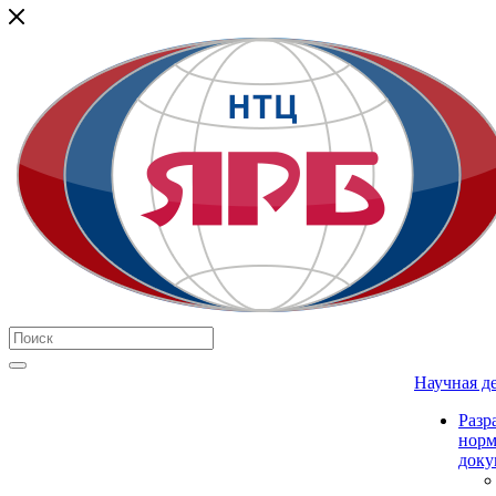
Научная д
Разр
нор
доку