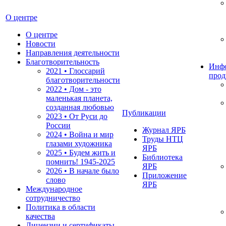
О центре
О центре
Новости
Направления деятельности
Благотворительность
Инф
2021 • Глоссарий
прод
благотворительности
2022 • Дом - это
маленькая планета,
созданная любовью
Публикации
2023 • От Руси до
России
Журнал ЯРБ
2024 • Война и мир
Труды НТЦ
глазами художника
ЯРБ
2025 • Будем жить и
Библиотека
помнить!
1945-2025
ЯРБ
2026 • В начале было
Приложение
слово
ЯРБ
Международное
сотрудничество
Политика в области
качества
Лицензии и сертификаты