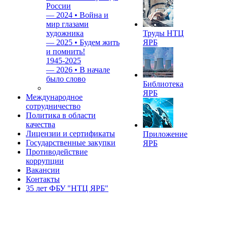
России
—
2024 • Война и
мир глазами
художника
Труды НТЦ
—
2025 • Будем жить
ЯРБ
и помнить!
1945-2025
—
2026 • В начале
было слово
Библиотека
ЯРБ
Международное
сотрудничество
Политика в области
качества
Лицензии и сертификаты
Приложение
Государственные закупки
ЯРБ
Противодействие
коррупции
Вакансии
Контакты
35 лет ФБУ "НТЦ ЯРБ"