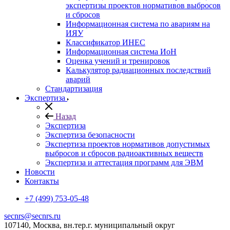
экспертизы проектов нормативов выбросов
и сбросов
Информационная система по авариям на
ИЯУ
Классификатор ИНЕС
Информационная система ИоН
Оценка учений и тренировок
Калькулятор радиационных последствий
аварий
Стандартизация
Экспертиза
Назад
Экспертиза
Экспертиза безопасности
Экспертиза проектов нормативов допустимых
выбросов и сбросов радиоактивных веществ
Экспертиза и аттестация программ для ЭВМ
Новости
Контакты
+7 (499) 753-05-48
secnrs@secnrs.ru
107140, Москва, вн.тер.г. муниципальный округ