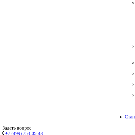
Стан
Задать вопрос
+7 (499) 753-05-48