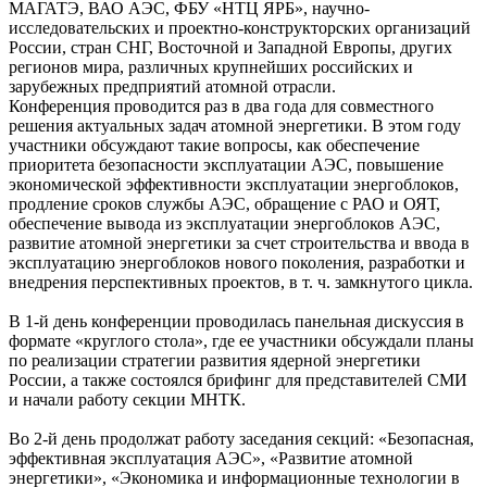
МАГАТЭ, ВАО АЭС, ФБУ «НТЦ ЯРБ», научно-
исследовательских и проектно-конструкторских организаций
России, стран СНГ, Восточной и Западной Европы, других
регионов мира, различных крупнейших российских и
зарубежных предприятий атомной отрасли.
Конференция проводится раз в два года для совместного
решения актуальных задач атомной энергетики. В этом году
участники обсуждают такие вопросы, как обеспечение
приоритета безопасности эксплуатации АЭС, повышение
экономической эффективности эксплуатации энергоблоков,
продление сроков службы АЭС, обращение с РАО и ОЯТ,
обеспечение вывода из эксплуатации энергоблоков АЭС,
развитие атомной энергетики за счет строительства и ввода в
эксплуатацию энергоблоков нового поколения, разработки и
внедрения перспективных проектов, в т. ч. замкнутого цикла.
В 1-й день конференции проводилась панельная дискуссия в
формате «круглого стола», где ее участники обсуждали планы
по реализации стратегии развития ядерной энергетики
России, а также состоялся брифинг для представителей СМИ
и начали работу секции МНТК.
Во 2-й день продолжат работу заседания секций: «Безопасная,
эффективная эксплуатация АЭС», «Развитие атомной
энергетики», «Экономика и информационные технологии в