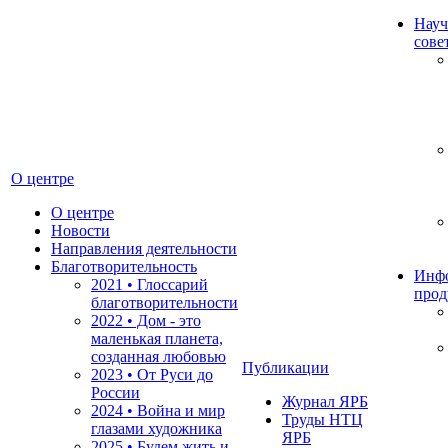
Науч
сове
О центре
О центре
Новости
Направления деятельности
Благотворительность
Инф
2021 • Глоссарий
прод
благотворительности
2022 • Дом - это
маленькая планета,
созданная любовью
Публикации
2023 • От Руси до
России
Журнал ЯРБ
2024 • Война и мир
Труды НТЦ
глазами художника
ЯРБ
2025 • Будем жить и