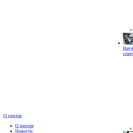
Науч
сове
О центре
О центре
Новости