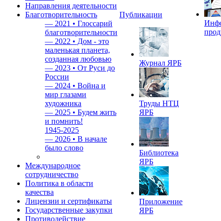
Направления деятельности
Благотворительность
Публикации
Инф
—
2021 • Глоссарий
прод
благотворительности
—
2022 • Дом - это
маленькая планета,
созданная любовью
Журнал ЯРБ
—
2023 • От Руси до
России
—
2024 • Война и
мир глазами
художника
Труды НТЦ
—
2025 • Будем жить
ЯРБ
и помнить!
1945-2025
—
2026 • В начале
было слово
Библиотека
ЯРБ
Международное
сотрудничество
Политика в области
качества
Лицензии и сертификаты
Приложение
Государственные закупки
ЯРБ
Противодействие