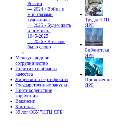
России
—
2024 • Война и
мир глазами
художника
Труды НТЦ
—
2025 • Будем жить
ЯРБ
и помнить!
1945-2025
—
2026 • В начале
было слово
Библиотека
ЯРБ
Международное
сотрудничество
Политика в области
качества
Лицензии и сертификаты
Приложение
Государственные закупки
ЯРБ
Противодействие
коррупции
Вакансии
Контакты
35 лет ФБУ "НТЦ ЯРБ"