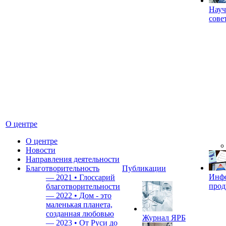
Науч
сове
О центре
О центре
Новости
Направления деятельности
Благотворительность
Публикации
Инф
—
2021 • Глоссарий
прод
благотворительности
—
2022 • Дом - это
маленькая планета,
созданная любовью
Журнал ЯРБ
—
2023 • От Руси до