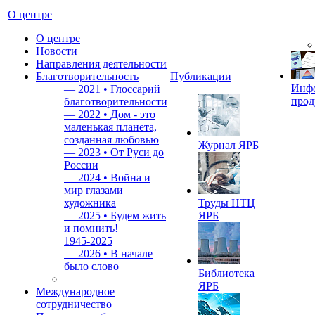
О центре
О центре
Новости
Направления деятельности
Благотворительность
Публикации
Инф
—
2021 • Глоссарий
прод
благотворительности
—
2022 • Дом - это
маленькая планета,
созданная любовью
Журнал ЯРБ
—
2023 • От Руси до
России
—
2024 • Война и
мир глазами
художника
Труды НТЦ
—
2025 • Будем жить
ЯРБ
и помнить!
1945-2025
—
2026 • В начале
было слово
Библиотека
ЯРБ
Международное
сотрудничество