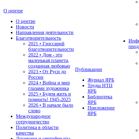
О центре
О центре
Новости
Направления деятельности
Благотворительность
Инф
2021 • Глоссарий
прод
благотворительности
2022 • Дом - это
маленькая планета,
созданная любовью
Публикации
2023 • От Руси до
России
Журнал ЯРБ
2024 • Война и мир
Труды НТЦ
глазами художника
ЯРБ
2025 • Будем жить и
Библиотека
помнить!
1945-2025
ЯРБ
2026 • В начале было
Приложение
слово
ЯРБ
Международное
сотрудничество
Политика в области
качества
Лицензии и сертификаты