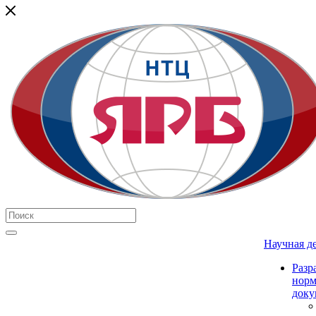
Научная д
Разр
нор
доку