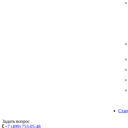
Стан
Задать вопрос
+7 (499) 753-05-48