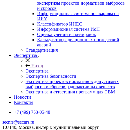
экспертизы проектов нормативов выбросов
и сбросов
Информационная система по авариям на
ИЯУ
Классификатор ИНЕС
Информационная система ИоН
Оценка учений и тренировок
Калькулятор радиационных последствий
аварий
Стандартизация
Экспертиза
Назад
Экспертиза
Экспертиза безопасности
Экспертиза проектов нормативов допустимых
выбросов и сбросов радиоактивных веществ
Экспертиза и аттестация программ для ЭВМ
Новости
Контакты
+7 (499) 753-05-48
secnrs@secnrs.ru
107140, Москва, вн.тер.г. муниципальный округ