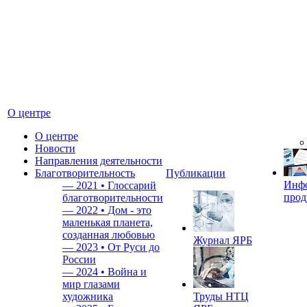
О центре
О центре
Новости
Направления деятельности
Благотворительность
Публикации
Инф
—
2021 • Глоссарий
прод
благотворительности
—
2022 • Дом - это
маленькая планета,
созданная любовью
Журнал ЯРБ
—
2023 • От Руси до
России
—
2024 • Война и
мир глазами
художника
Труды НТЦ