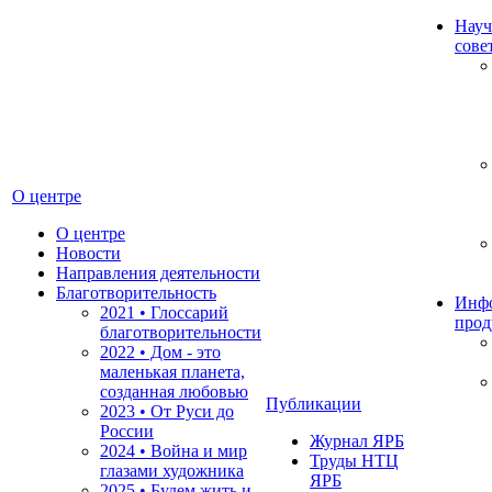
Науч
сове
О центре
О центре
Новости
Направления деятельности
Благотворительность
Инф
2021 • Глоссарий
прод
благотворительности
2022 • Дом - это
маленькая планета,
созданная любовью
Публикации
2023 • От Руси до
России
Журнал ЯРБ
2024 • Война и мир
Труды НТЦ
глазами художника
ЯРБ
2025 • Будем жить и