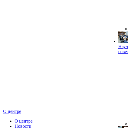
Науч
сове
О центре
О центре
Новости