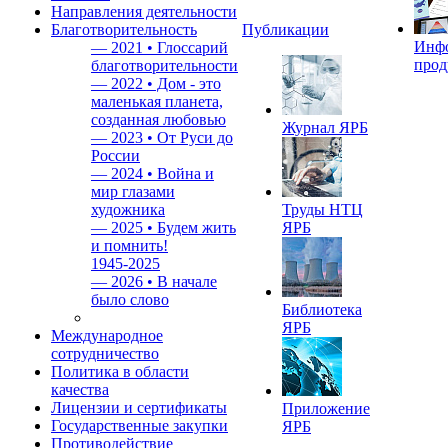
Направления деятельности
Благотворительность
Публикации
Инф
—
2021 • Глоссарий
прод
благотворительности
—
2022 • Дом - это
маленькая планета,
созданная любовью
Журнал ЯРБ
—
2023 • От Руси до
России
—
2024 • Война и
мир глазами
художника
Труды НТЦ
—
2025 • Будем жить
ЯРБ
и помнить!
1945-2025
—
2026 • В начале
было слово
Библиотека
ЯРБ
Международное
сотрудничество
Политика в области
качества
Лицензии и сертификаты
Приложение
Государственные закупки
ЯРБ
Противодействие