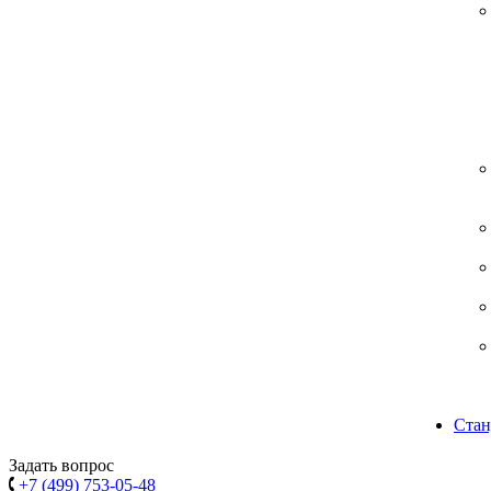
Стан
Задать вопрос
+7 (499) 753-05-48