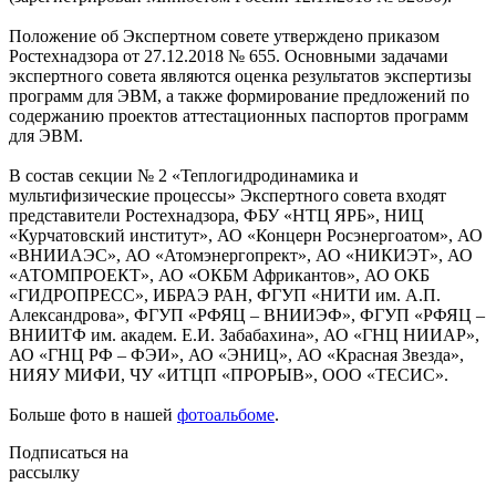
Положение об Экспертном совете утверждено приказом
Ростехнадзора от 27.12.2018 № 655. Основными задачами
экспертного совета являются оценка результатов экспертизы
программ для ЭВМ, а также формирование предложений по
содержанию проектов аттестационных паспортов программ
для ЭВМ.
В состав секции № 2 «Теплогидродинамика и
мультифизические процессы» Экспертного совета входят
представители Ростехнадзора, ФБУ «НТЦ ЯРБ», НИЦ
«Курчатовский институт», АО «Концерн Росэнергоатом», АО
«ВНИИАЭС», АО «Атомэнергопрект», АО «НИКИЭТ», АО
«АТОМПРОЕКТ», АО «ОКБМ Африкантов», АО ОКБ
«ГИДРОПРЕСС», ИБРАЭ РАН, ФГУП «НИТИ им. А.П.
Александрова», ФГУП «РФЯЦ – ВНИИЭФ», ФГУП «РФЯЦ –
ВНИИТФ им. академ. Е.И. Забабахина», АО «ГНЦ НИИАР»,
АО «ГНЦ РФ – ФЭИ», АО «ЭНИЦ», АО «Красная Звезда»,
НИЯУ МИФИ, ЧУ «ИТЦП «ПРОРЫВ», ООО «ТЕСИС».
Больше фото в нашей
фотоальбоме
.
Подписаться на
рассылку