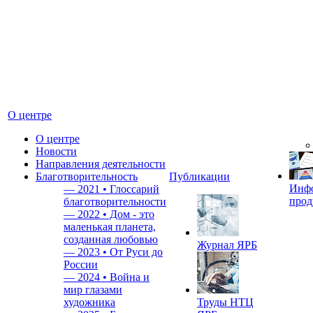
О центре
О центре
Новости
Направления деятельности
Благотворительность
Публикации
Инф
—
2021 • Глоссарий
прод
благотворительности
—
2022 • Дом - это
маленькая планета,
созданная любовью
Журнал ЯРБ
—
2023 • От Руси до
России
—
2024 • Война и
мир глазами
художника
Труды НТЦ