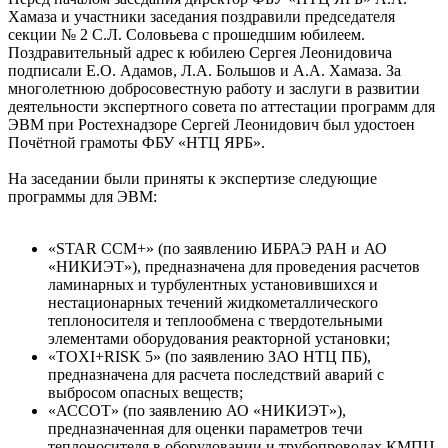
Хамаза и участники заседания поздравили председателя
секции № 2 С.Л. Соловьева с прошедшим юбилеем.
Поздравительный адрес к юбилею Сергея Леонидовича
подписали Е.О. Адамов, Л.А. Большов и А.А. Хамаза. За
многолетнюю добросовестную работу и заслуги в развитии
деятельности экспертного совета по аттестации программ для
ЭВМ при Ростехнадзоре Сергей Леонидович был удостоен
Почётной грамоты ФБУ «НТЦ ЯРБ».
На заседании были приняты к экспертизе следующие
программы для ЭВМ:
«STAR CCM+» (по заявлению ИБРАЭ РАН и АО
«НИКИЭТ»), предназначена для проведения расчетов
ламинарных и турбулентных установившихся и
нестационарных течений жидкометаллического
теплоносителя и теплообмена с твердотельными
элементами оборудования реакторной установки;
«TOXI+RISK 5» (по заявлению ЗАО НТЦ ПБ),
предназначена для расчета последствий аварий с
выбросом опасных веществ;
«АССОТ» (по заявлению АО «НИКИЭТ»),
предназначенная для оценки параметров течи
теплоносителя в оборудовании и трубопроводах КМПЦ