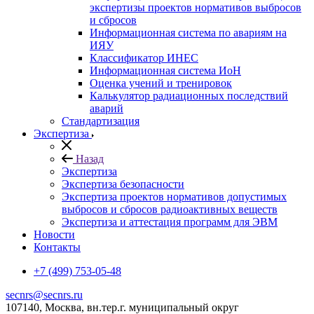
экспертизы проектов нормативов выбросов
и сбросов
Информационная система по авариям на
ИЯУ
Классификатор ИНЕС
Информационная система ИоН
Оценка учений и тренировок
Калькулятор радиационных последствий
аварий
Стандартизация
Экспертиза
Назад
Экспертиза
Экспертиза безопасности
Экспертиза проектов нормативов допустимых
выбросов и сбросов радиоактивных веществ
Экспертиза и аттестация программ для ЭВМ
Новости
Контакты
+7 (499) 753-05-48
secnrs@secnrs.ru
107140, Москва, вн.тер.г. муниципальный округ