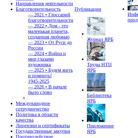
Направления деятельности
Благотворительность
Публикации
Инф
—
2021 • Глоссарий
прод
благотворительности
—
2022 • Дом - это
маленькая планета,
созданная любовью
Журнал ЯРБ
—
2023 • От Руси до
России
—
2024 • Война и
мир глазами
художника
Труды НТЦ
—
2025 • Будем жить
ЯРБ
и помнить!
1945-2025
—
2026 • В начале
было слово
Библиотека
ЯРБ
Международное
сотрудничество
Политика в области
качества
Лицензии и сертификаты
Приложение
Государственные закупки
ЯРБ
Противодействие