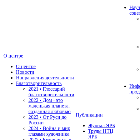
Науч
сове
О центре
О центре
Новости
Направления деятельности
Благотворительность
Инф
2021 • Глоссарий
прод
благотворительности
2022 • Дом - это
маленькая планета,
созданная любовью
Публикации
2023 • От Руси до
России
Журнал ЯРБ
2024 • Война и мир
Труды НТЦ
глазами художника
ЯРБ
2025 • Будем жить и