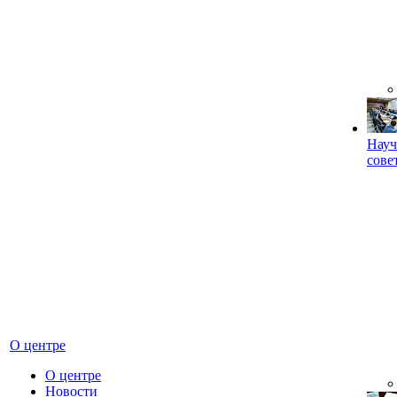
Науч
сове
О центре
О центре
Новости