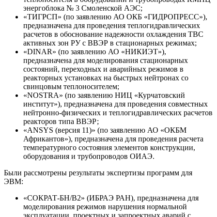
энергоблока № 3 Смоленской АЭС;
«ТИГРСП» (по заявлению АО ОКБ «ГИДРОПРЕСС»),
предназначена для проведения теплогидравлических
расчетов в обоснование надежности охлаждения ТВС
активных зон РУ с ВВЭР в стационарных режимах;
«DINAR» (по заявлению АО «НИКИЭТ»),
предназначена для моделирования стационарных
состояний, переходных и аварийных режимов в
реакторных установках на быстрых нейтронах со
свинцовым теплоносителем;
«NOSTRA» (по заявлению НИЦ «Курчатовский
институт»), предназначена для проведения совместных
нейтронно-физических и теплогидравлических расчетов
реакторов типа ВВЭР;
«ANSYS (версия 11)» (по заявлению АО «ОКБМ
Африкантов»), предназначена для проведения расчета
температурного состояния элементов конструкции,
оборудования и трубопроводов ОИАЭ.
Были рассмотрены результаты экспертизы программ для
ЭВМ:
«СОКРАТ-БН/В2» (ИБРАЭ РАН), предназначена для
моделирования режимов нарушения нормальной
эксплуатации, проектных и запроектных аварий с