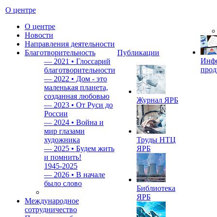
О центре
О центре
Новости
Направления деятельности
Благотворительность
Публикации
Инф
—
2021 • Глоссарий
прод
благотворительности
—
2022 • Дом - это
маленькая планета,
созданная любовью
Журнал ЯРБ
—
2023 • От Руси до
России
—
2024 • Война и
мир глазами
художника
Труды НТЦ
—
2025 • Будем жить
ЯРБ
и помнить!
1945-2025
—
2026 • В начале
было слово
Библиотека
ЯРБ
Международное
сотрудничество