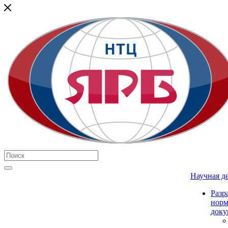
Научная д
Разр
нор
доку