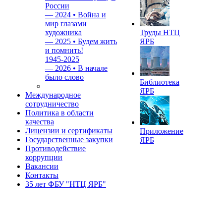
России
—
2024 • Война и
мир глазами
художника
Труды НТЦ
—
2025 • Будем жить
ЯРБ
и помнить!
1945-2025
—
2026 • В начале
было слово
Библиотека
ЯРБ
Международное
сотрудничество
Политика в области
качества
Лицензии и сертификаты
Приложение
Государственные закупки
ЯРБ
Противодействие
коррупции
Вакансии
Контакты
35 лет ФБУ "НТЦ ЯРБ"