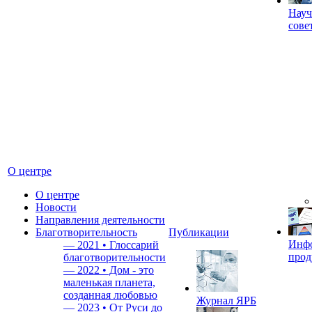
Науч
сове
О центре
О центре
Новости
Направления деятельности
Благотворительность
Публикации
Инф
—
2021 • Глоссарий
прод
благотворительности
—
2022 • Дом - это
маленькая планета,
созданная любовью
Журнал ЯРБ
—
2023 • От Руси до