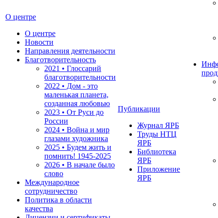
О центре
О центре
Новости
Направления деятельности
Благотворительность
Инф
2021 • Глоссарий
прод
благотворительности
2022 • Дом - это
маленькая планета,
созданная любовью
Публикации
2023 • От Руси до
России
Журнал ЯРБ
2024 • Война и мир
Труды НТЦ
глазами художника
ЯРБ
2025 • Будем жить и
Библиотека
помнить!
1945-2025
ЯРБ
2026 • В начале было
Приложение
слово
ЯРБ
Международное
сотрудничество
Политика в области
качества
Лицензии и сертификаты