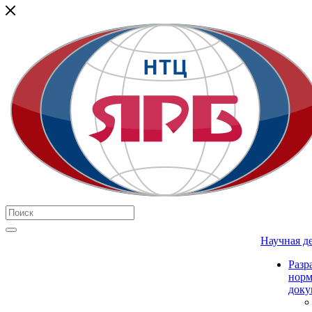
Научная д
Разр
нор
доку