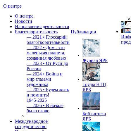
О центре
О центре
Новости
Направления деятельности
Благотворительность
Публикации
Инф
—
2021 • Глоссарий
прод
благотворительности
—
2022 • Дом - это
маленькая планета,
созданная любовью
Журнал ЯРБ
—
2023 • От Руси до
России
—
2024 • Война и
мир глазами
художника
Труды НТЦ
—
2025 • Будем жить
ЯРБ
и помнить!
1945-2025
—
2026 • В начале
было слово
Библиотека
ЯРБ
Международное
сотрудничество