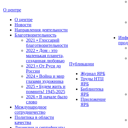
О центре
О центре
Новости
Направления деятельности
Благотворительность
Инф
2021 • Глоссарий
прод
благотворительности
2022 • Дом - это
маленькая планета,
созданная любовью
Публикации
2023 • От Руси до
России
Журнал ЯРБ
2024 • Война и мир
Труды НТЦ
глазами художника
ЯРБ
2025 • Будем жить и
Библиотека
помнить!
1945-2025
ЯРБ
2026 • В начале было
Приложение
слово
ЯРБ
Международное
сотрудничество
Политика в области
качества
Лицензии и сертификаты