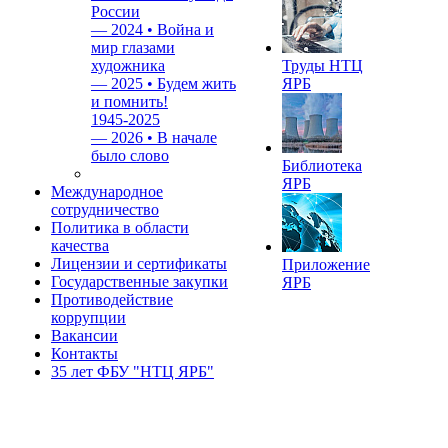
России
—
2024 • Война и
мир глазами
художника
Труды НТЦ
—
2025 • Будем жить
ЯРБ
и помнить!
1945-2025
—
2026 • В начале
было слово
Библиотека
ЯРБ
Международное
сотрудничество
Политика в области
качества
Лицензии и сертификаты
Приложение
Государственные закупки
ЯРБ
Противодействие
коррупции
Вакансии
Контакты
35 лет ФБУ "НТЦ ЯРБ"