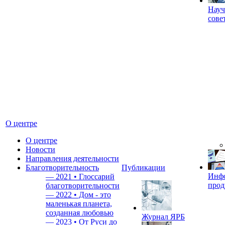
Науч
сове
О центре
О центре
Новости
Направления деятельности
Благотворительность
Публикации
Инф
—
2021 • Глоссарий
прод
благотворительности
—
2022 • Дом - это
маленькая планета,
созданная любовью
Журнал ЯРБ
—
2023 • От Руси до