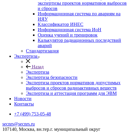
экспертизы проектов нормативов выбросов
и сбросов
Информационная система по авариям на
ИЯУ
Классификатор ИНЕС
Информационная система ИоН
Оценка учений и тренировок
Калькулятор радиационных последствий
аварий
Стандартизация
Экспертиза
Назад
Экспертиза
Экспертиза безопасности
Экспертиза проектов нормативов допустимых
выбросов и сбросов радиоактивных веществ
Экспертиза и аттестация программ для ЭВМ
Новости
Контакты
+7 (499) 753-05-48
secnrs@secnrs.ru
107140, Москва, вн.тер.г. муниципальный округ