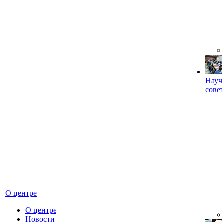
Науч
сове
О центре
О центре
Новости