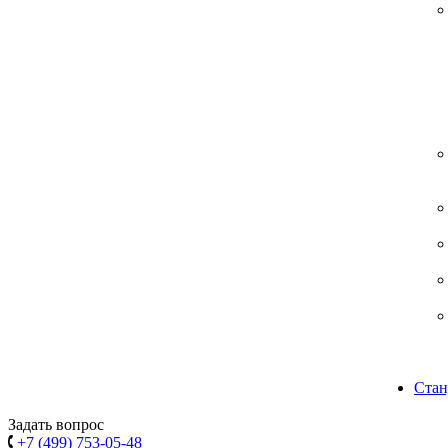
Стан
Задать вопрос
+7 (499) 753-05-48