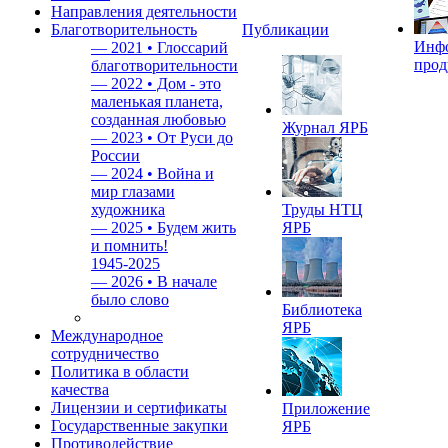
Направления деятельности
Благотворительность
Публикации
Инф
—
2021 • Глоссарий
прод
благотворительности
—
2022 • Дом - это
маленькая планета,
созданная любовью
Журнал ЯРБ
—
2023 • От Руси до
России
—
2024 • Война и
мир глазами
художника
Труды НТЦ
—
2025 • Будем жить
ЯРБ
и помнить!
1945-2025
—
2026 • В начале
было слово
Библиотека
ЯРБ
Международное
сотрудничество
Политика в области
качества
Лицензии и сертификаты
Приложение
Государственные закупки
ЯРБ
Противодействие