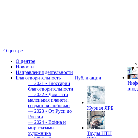
О центре
О центре
Новости
Направления деятельности
Благотворительность
Публикации
Инф
—
2021 • Глоссарий
прод
благотворительности
—
2022 • Дом - это
маленькая планета,
созданная любовью
Журнал ЯРБ
—
2023 • От Руси до
России
—
2024 • Война и
мир глазами
художника
Труды НТЦ