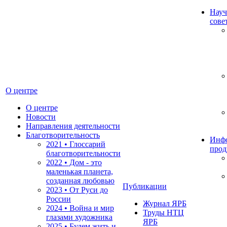
Науч
сове
О центре
О центре
Новости
Направления деятельности
Благотворительность
Инф
2021 • Глоссарий
прод
благотворительности
2022 • Дом - это
маленькая планета,
созданная любовью
Публикации
2023 • От Руси до
России
Журнал ЯРБ
2024 • Война и мир
Труды НТЦ
глазами художника
ЯРБ
2025 • Будем жить и