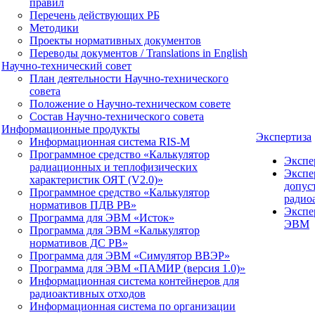
правил
Перечень действующих РБ
Методики
Проекты нормативных документов
Переводы документов / Translations in English
Научно-технический совет
План деятельности Научно-технического
совета
Положение о Научно-техническом совете
Состав Научно-технического совета
Информационные продукты
Экспертиза
Информационная система RIS-M
Программное средство «Калькулятор
Экспе
радиационных и теплофизических
Экспе
характеристик ОЯТ (V2.0)»
допус
Программное средство «Калькулятор
радио
нормативов ПДВ РВ»
Экспе
Программа для ЭВМ «Исток»
ЭВМ
Программа для ЭВМ «Калькулятор
нормативов ДС РВ»
Программа для ЭВМ «Симулятор ВВЭР»
Программа для ЭВМ «ПАМИР (версия 1.0)»
Информационная система контейнеров для
радиоактивных отходов
Информационная система по организации