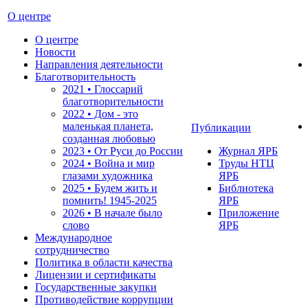
О центре
О центре
Новости
Направления деятельности
Благотворительность
2021 • Глоссарий
благотворительности
2022 • Дом - это
маленькая планета,
Публикации
созданная любовью
2023 • От Руси до России
Журнал ЯРБ
2024 • Война и мир
Труды НТЦ
глазами художника
ЯРБ
2025 • Будем жить и
Библиотека
помнить!
1945-2025
ЯРБ
2026 • В начале было
Приложение
слово
ЯРБ
Международное
сотрудничество
Политика в области качества
Лицензии и сертификаты
Государственные закупки
Противодействие коррупции