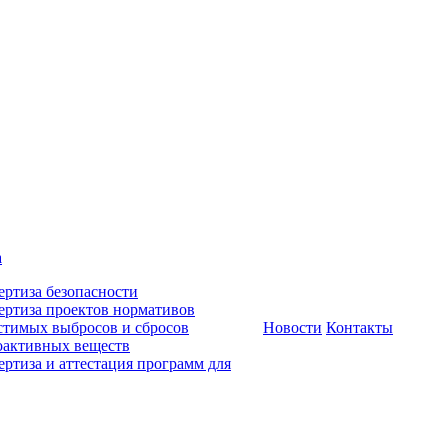
а
ертиза безопасности
ертиза проектов нормативов
стимых выбросов и сбросов
Новости
Контакты
оактивных веществ
ертиза и аттестация программ для