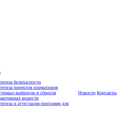
а
ертиза безопасности
ертиза проектов нормативов
стимых выбросов и сбросов
Новости
Контакты
оактивных веществ
ертиза и аттестация программ для