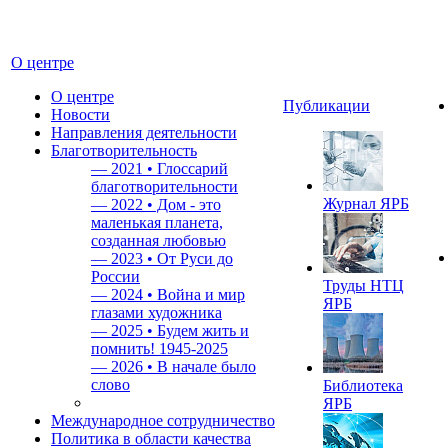
О центре
О центре
Публикации
Новости
Направления деятельности
Благотворительность
—
2021 • Глоссарий
благотворительности
Журнал ЯРБ
—
2022 • Дом - это
маленькая планета,
созданная любовью
—
2023 • От Руси до
России
Труды НТЦ
—
2024 • Война и мир
ЯРБ
глазами художника
—
2025 • Будем жить и
помнить!
1945-2025
—
2026 • В начале было
слово
Библиотека
ЯРБ
Международное сотрудничество
Политика в области качества