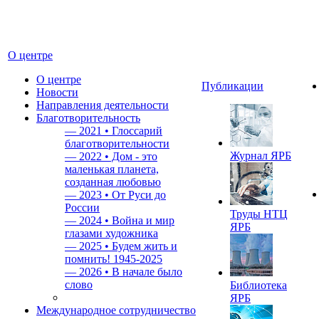
О центре
О центре
Публикации
Новости
Направления деятельности
Благотворительность
—
2021 • Глоссарий
благотворительности
Журнал ЯРБ
—
2022 • Дом - это
маленькая планета,
созданная любовью
—
2023 • От Руси до
России
Труды НТЦ
—
2024 • Война и мир
ЯРБ
глазами художника
—
2025 • Будем жить и
помнить!
1945-2025
—
2026 • В начале было
слово
Библиотека
ЯРБ
Международное сотрудничество