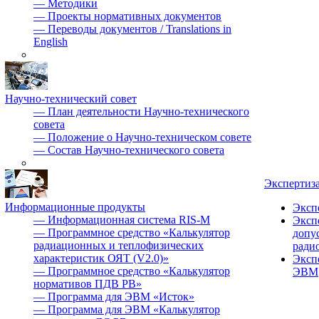
—
Методики
—
Проекты нормативных документов
—
Переводы документов / Translations in
English
Научно-технический совет
—
План деятельности Научно-технического
совета
—
Положение о Научно-техническом совете
—
Состав Научно-технического совета
Экспертиз
Информационные продукты
Эксп
—
Информационная система RIS-M
Эксп
—
Программное средство «Калькулятор
допу
радиационных и теплофизических
ради
характеристик ОЯТ (V2.0)»
Эксп
—
Программное средство «Калькулятор
ЭВМ
нормативов ПДВ РВ»
—
Программа для ЭВМ «Исток»
—
Программа для ЭВМ «Калькулятор