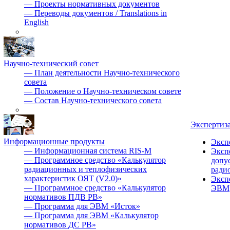
—
Проекты нормативных документов
—
Переводы документов / Translations in
English
Научно-технический совет
—
План деятельности Научно-технического
совета
—
Положение о Научно-техническом совете
—
Состав Научно-технического совета
Экспертиз
Информационные продукты
Эксп
—
Информационная система RIS-M
Эксп
—
Программное средство «Калькулятор
допу
радиационных и теплофизических
ради
характеристик ОЯТ (V2.0)»
Эксп
—
Программное средство «Калькулятор
ЭВМ
нормативов ПДВ РВ»
—
Программа для ЭВМ «Исток»
—
Программа для ЭВМ «Калькулятор
нормативов ДС РВ»