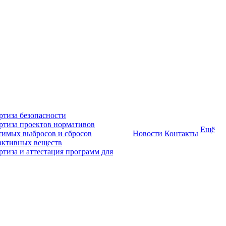
ртиза безопасности
ртиза проектов нормативов
Ещё
тимых выбросов и сбросов
Новости
Контакты
активных веществ
ртиза и аттестация программ для