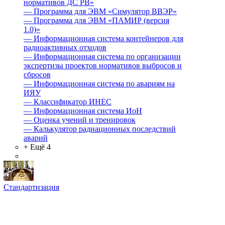
нормативов ДС РВ»
—
Программа для ЭВМ «Симулятор ВВЭР»
—
Программа для ЭВМ «ПАМИР (версия
1.0)»
—
Информационная система контейнеров для
радиоактивных отходов
—
Информационная система по организации
экспертизы проектов нормативов выбросов и
сбросов
—
Информационная система по авариям на
ИЯУ
—
Классификатор ИНЕС
—
Информационная система ИоН
—
Оценка учений и тренировок
—
Калькулятор радиационных последствий
аварий
+ Ещё 4
Стандартизация