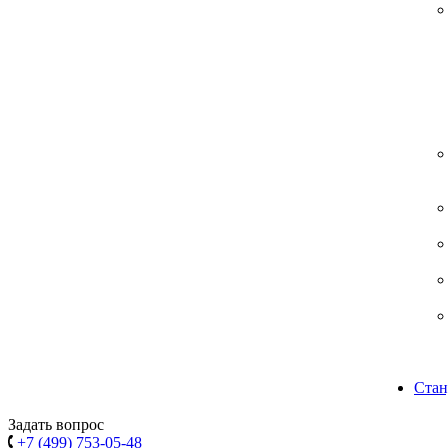
Стан
Задать вопрос
+7 (499) 753-05-48