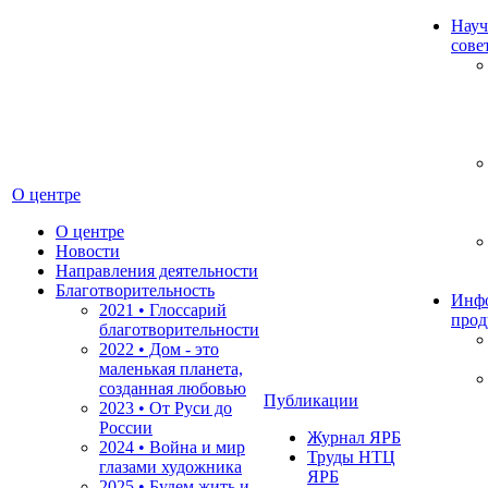
Науч
сове
О центре
О центре
Новости
Направления деятельности
Благотворительность
Инф
2021 • Глоссарий
прод
благотворительности
2022 • Дом - это
маленькая планета,
созданная любовью
Публикации
2023 • От Руси до
России
Журнал ЯРБ
2024 • Война и мир
Труды НТЦ
глазами художника
ЯРБ
2025 • Будем жить и