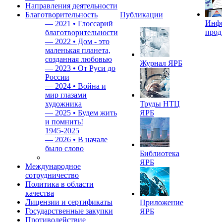
Направления деятельности
Благотворительность
Публикации
Инф
—
2021 • Глоссарий
прод
благотворительности
—
2022 • Дом - это
маленькая планета,
созданная любовью
Журнал ЯРБ
—
2023 • От Руси до
России
—
2024 • Война и
мир глазами
художника
Труды НТЦ
—
2025 • Будем жить
ЯРБ
и помнить!
1945-2025
—
2026 • В начале
было слово
Библиотека
ЯРБ
Международное
сотрудничество
Политика в области
качества
Лицензии и сертификаты
Приложение
Государственные закупки
ЯРБ
Противодействие