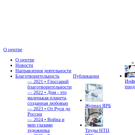
О центре
О центре
Новости
Направления деятельности
Благотворительность
Публикации
Инф
—
2021 • Глоссарий
прод
благотворительности
—
2022 • Дом - это
маленькая планета,
созданная любовью
Журнал ЯРБ
—
2023 • От Руси до
России
—
2024 • Война и
мир глазами
художника
Труды НТЦ