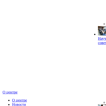
Науч
сове
О центре
О центре
Новости