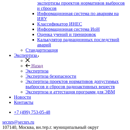
экспертизы проектов нормативов выбросов
и сбросов
Информационная система по авариям на
ИЯУ
Классификатор ИНЕС
Информационная система ИоН
Оценка учений и тренировок
Калькулятор радиационных последствий
аварий
Стандартизация
Экспертиза
Назад
Экспертиза
Экспертиза безопасности
Экспертиза проектов нормативов допустимых
выбросов и сбросов радиоактивных веществ
Экспертиза и аттестация программ для ЭВМ
Новости
Контакты
+7 (499) 753-05-48
secnrs@secnrs.ru
107140, Москва, вн.тер.г. муниципальный округ