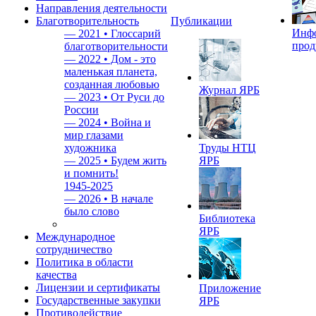
Направления деятельности
Благотворительность
Публикации
Инф
—
2021 • Глоссарий
прод
благотворительности
—
2022 • Дом - это
маленькая планета,
созданная любовью
Журнал ЯРБ
—
2023 • От Руси до
России
—
2024 • Война и
мир глазами
художника
Труды НТЦ
—
2025 • Будем жить
ЯРБ
и помнить!
1945-2025
—
2026 • В начале
было слово
Библиотека
ЯРБ
Международное
сотрудничество
Политика в области
качества
Лицензии и сертификаты
Приложение
Государственные закупки
ЯРБ
Противодействие