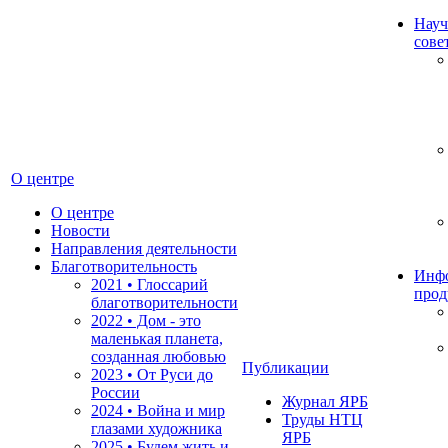
Науч
сове
О центре
О центре
Новости
Направления деятельности
Благотворительность
Инф
2021 • Глоссарий
прод
благотворительности
2022 • Дом - это
маленькая планета,
созданная любовью
Публикации
2023 • От Руси до
России
Журнал ЯРБ
2024 • Война и мир
Труды НТЦ
глазами художника
ЯРБ
2025 • Будем жить и