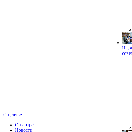
Науч
сове
О центре
О центре
Новости