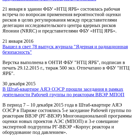
21 января в здании ФБУ «НТЦ ЯРБ» состоялась рабочая
встреча по вопросам применения вероятностной оценки
рисков в целях регулирования между представителями
делегации исследовательского центра ядерных рисков
Японии (NRRC) и представителями ФБУ «НТЦ ЯРБ».
21 января 2016
Вышел в свет 78 выпуск журнала "Ядерная и радиационная
безопасность"
Верстка выполнена в ОНТИ ФБУ "НТЦ ЯРБ", подписан в
печать 29.12.2015 г., тираж 500 экз. Отпечатано в ФБУ "НТЦ
ЯРБ".
30 декабря 2015
В Штаб-квартире АЯЭ ОЭСР прошли заседания в рамках
деятельности Рабочей группы по реакторам ВВЭР МПОП
В период 7 – 10 декабря 2015 года в Штаб-квартире АЯЭ
ОЭСР в Париже состоялись 5-е заседание Рабочей группы по
реакторам ВВЭР (РГ-ВВЭР) Многонациональной программы
оценки новых проектов АЭС (МПОП) и 3-е совещание
экспертной подгруппы РГ-ВВЭР «Корпус реактора и
оборудование под давлением».