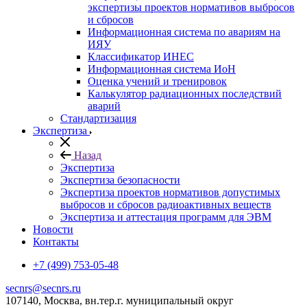
экспертизы проектов нормативов выбросов
и сбросов
Информационная система по авариям на
ИЯУ
Классификатор ИНЕС
Информационная система ИоН
Оценка учений и тренировок
Калькулятор радиационных последствий
аварий
Стандартизация
Экспертиза
Назад
Экспертиза
Экспертиза безопасности
Экспертиза проектов нормативов допустимых
выбросов и сбросов радиоактивных веществ
Экспертиза и аттестация программ для ЭВМ
Новости
Контакты
+7 (499) 753-05-48
secnrs@secnrs.ru
107140, Москва, вн.тер.г. муниципальный округ