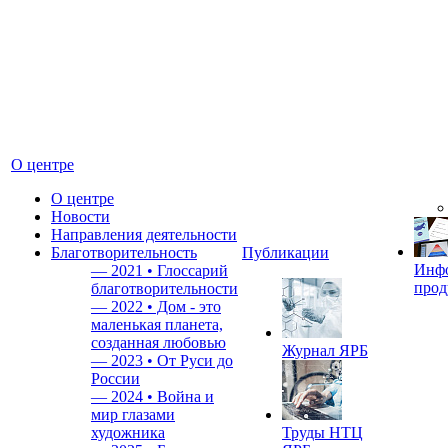
О центре
О центре
Новости
Направления деятельности
Благотворительность
Публикации
Инф
—
2021 • Глоссарий
прод
благотворительности
—
2022 • Дом - это
маленькая планета,
созданная любовью
Журнал ЯРБ
—
2023 • От Руси до
России
—
2024 • Война и
мир глазами
художника
Труды НТЦ