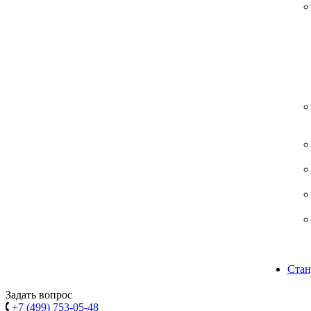
Стан
Задать вопрос
+7 (499) 753-05-48