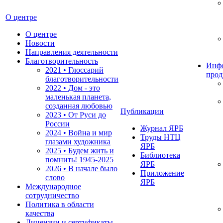
О центре
О центре
Новости
Направления деятельности
Благотворительность
Инф
2021 • Глоссарий
прод
благотворительности
2022 • Дом - это
маленькая планета,
созданная любовью
Публикации
2023 • От Руси до
России
Журнал ЯРБ
2024 • Война и мир
Труды НТЦ
глазами художника
ЯРБ
2025 • Будем жить и
Библиотека
помнить!
1945-2025
ЯРБ
2026 • В начале было
Приложение
слово
ЯРБ
Международное
сотрудничество
Политика в области
качества
Лицензии и сертификаты