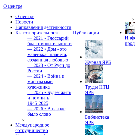
О центре
О центре
Новости
Направления деятельности
Благотворительность
Публикации
Инф
—
2021 • Глоссарий
прод
благотворительности
—
2022 • Дом - это
маленькая планета,
созданная любовью
Журнал ЯРБ
—
2023 • От Руси до
России
—
2024 • Война и
мир глазами
художника
Труды НТЦ
—
2025 • Будем жить
ЯРБ
и помнить!
1945-2025
—
2026 • В начале
было слово
Библиотека
ЯРБ
Международное
сотрудничество