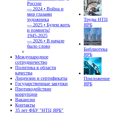
России
—
2024 • Война и
мир глазами
художника
Труды НТЦ
—
2025 • Будем жить
ЯРБ
и помнить!
1945-2025
—
2026 • В начале
было слово
Библиотека
ЯРБ
Международное
сотрудничество
Политика в области
качества
Лицензии и сертификаты
Приложение
Государственные закупки
ЯРБ
Противодействие
коррупции
Вакансии
Контакты
35 лет ФБУ "НТЦ ЯРБ"