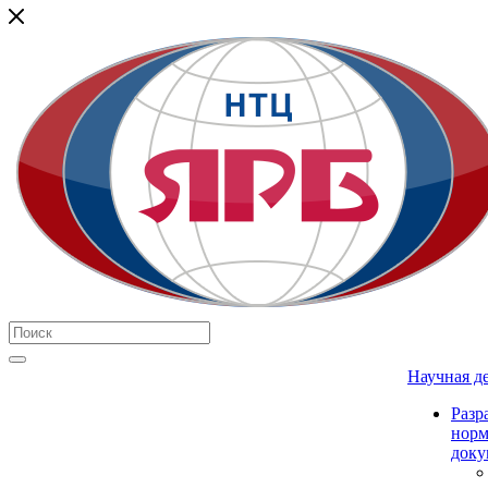
Научная д
Разр
нор
доку