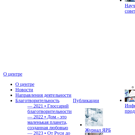
Науч
сове
О центре
О центре
Новости
Направления деятельности
Благотворительность
Публикации
Инф
—
2021 • Глоссарий
прод
благотворительности
—
2022 • Дом - это
маленькая планета,
созданная любовью
Журнал ЯРБ
—
2023 • От Руси до