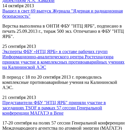
директором А.А. Хамазой
14 октября 2013
Вышел в свет 69 выпуск Журнала "Ядерная и радиационная
безопасность"
Верстка выполнена в ОНТИ ФБУ "НТЦ ЯРБ", подписано в
печать 25.09.2013 г., тираж 500 экз. Отпечатано в ФБУ "НТЦ
ЯРБ".
25 сентября 2013
Эксперты ФБУ «НТЦ ЯРБ» в составе рабочих групп
Информационно-аналитического центра Ростехнадзора
приняли участие в комплексных противоаварийных учениях
на Калининской АЭС
В период с 18 по 20 сентября 2013 г. проводились
комплексные противоаварийные учения на Калининской
АЭС.
21 сентября 2013
Представители ФБУ "НТЦ ЯРБ" приняли участие в
заседаниях TSOF в рамках 57 сессии Генеральной
конференции МАГАТЭ в Вене
17-20 сентября на полях 57 сессии Генеральной конференции
Международного агентства по атомной энергии (МАГАТЭ)