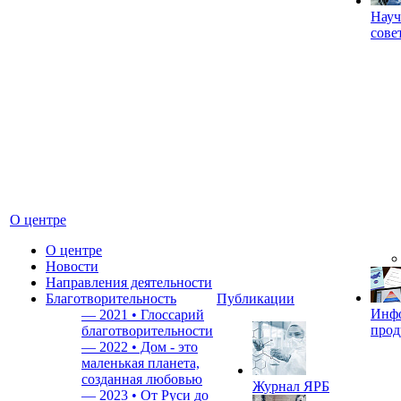
Науч
сове
О центре
О центре
Новости
Направления деятельности
Благотворительность
Публикации
Инф
—
2021 • Глоссарий
прод
благотворительности
—
2022 • Дом - это
маленькая планета,
созданная любовью
Журнал ЯРБ
—
2023 • От Руси до