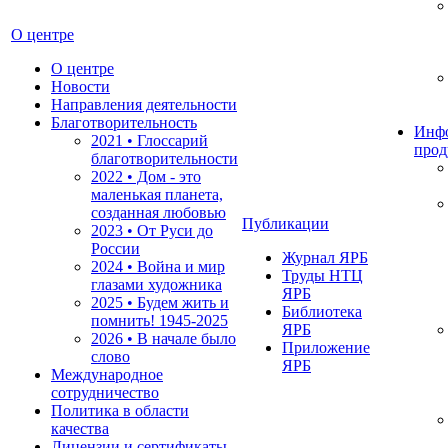
О центре
О центре
Новости
Направления деятельности
Благотворительность
Инф
2021 • Глоссарий
прод
благотворительности
2022 • Дом - это
маленькая планета,
созданная любовью
Публикации
2023 • От Руси до
России
Журнал ЯРБ
2024 • Война и мир
Труды НТЦ
глазами художника
ЯРБ
2025 • Будем жить и
Библиотека
помнить!
1945-2025
ЯРБ
2026 • В начале было
Приложение
слово
ЯРБ
Международное
сотрудничество
Политика в области
качества
Лицензии и сертификаты