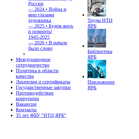
России
—
2024 • Война и
мир глазами
художника
Труды НТЦ
—
2025 • Будем жить
ЯРБ
и помнить!
1945-2025
—
2026 • В начале
было слово
Библиотека
ЯРБ
Международное
сотрудничество
Политика в области
качества
Лицензии и сертификаты
Приложение
Государственные закупки
ЯРБ
Противодействие
коррупции
Вакансии
Контакты
35 лет ФБУ "НТЦ ЯРБ"