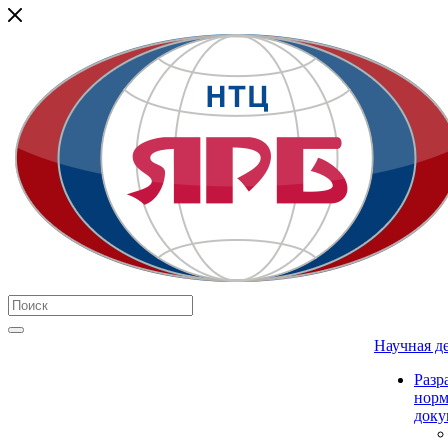
Научная д
Разр
нор
доку