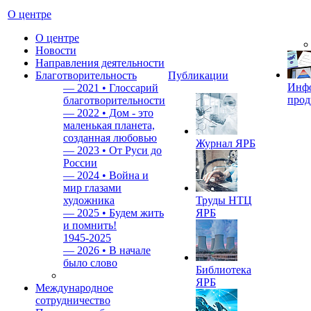
О центре
О центре
Новости
Направления деятельности
Благотворительность
Публикации
Инф
—
2021 • Глоссарий
прод
благотворительности
—
2022 • Дом - это
маленькая планета,
созданная любовью
Журнал ЯРБ
—
2023 • От Руси до
России
—
2024 • Война и
мир глазами
художника
Труды НТЦ
—
2025 • Будем жить
ЯРБ
и помнить!
1945-2025
—
2026 • В начале
было слово
Библиотека
ЯРБ
Международное
сотрудничество