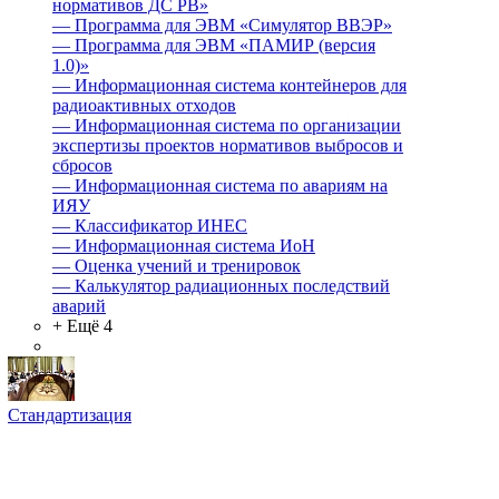
нормативов ДС РВ»
—
Программа для ЭВМ «Симулятор ВВЭР»
—
Программа для ЭВМ «ПАМИР (версия
1.0)»
—
Информационная система контейнеров для
радиоактивных отходов
—
Информационная система по организации
экспертизы проектов нормативов выбросов и
сбросов
—
Информационная система по авариям на
ИЯУ
—
Классификатор ИНЕС
—
Информационная система ИоН
—
Оценка учений и тренировок
—
Калькулятор радиационных последствий
аварий
+ Ещё 4
Стандартизация