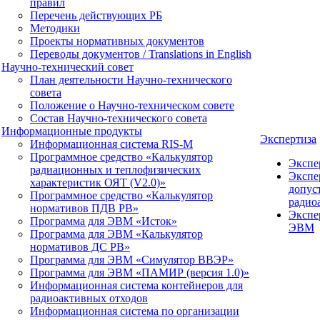
правил
Перечень действующих РБ
Методики
Проекты нормативных документов
Переводы документов / Translations in English
Научно-технический совет
План деятельности Научно-технического
совета
Положение о Научно-техническом совете
Состав Научно-технического совета
Информационные продукты
Экспертиза
Информационная система RIS-M
Программное средство «Калькулятор
Экспе
радиационных и теплофизических
Экспе
характеристик ОЯТ (V2.0)»
допус
Программное средство «Калькулятор
радио
нормативов ПДВ РВ»
Экспе
Программа для ЭВМ «Исток»
ЭВМ
Программа для ЭВМ «Калькулятор
нормативов ДС РВ»
Программа для ЭВМ «Симулятор ВВЭР»
Программа для ЭВМ «ПАМИР (версия 1.0)»
Информационная система контейнеров для
радиоактивных отходов
Информационная система по организации