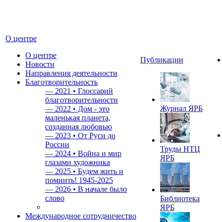
О центре
О центре
Публикации
Новости
Направления деятельности
Благотворительность
—
2021 • Глоссарий
благотворительности
Журнал ЯРБ
—
2022 • Дом - это
маленькая планета,
созданная любовью
—
2023 • От Руси до
России
Труды НТЦ
—
2024 • Война и мир
ЯРБ
глазами художника
—
2025 • Будем жить и
помнить!
1945-2025
—
2026 • В начале было
слово
Библиотека
ЯРБ
Международное сотрудничество