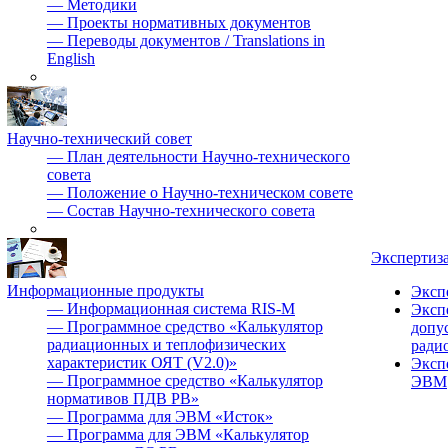
—
Методики
—
Проекты нормативных документов
—
Переводы документов / Translations in
English
Научно-технический совет
—
План деятельности Научно-технического
совета
—
Положение о Научно-техническом совете
—
Состав Научно-технического совета
Экспертиз
Информационные продукты
Эксп
—
Информационная система RIS-M
Эксп
—
Программное средство «Калькулятор
допу
радиационных и теплофизических
ради
характеристик ОЯТ (V2.0)»
Эксп
—
Программное средство «Калькулятор
ЭВМ
нормативов ПДВ РВ»
—
Программа для ЭВМ «Исток»
—
Программа для ЭВМ «Калькулятор