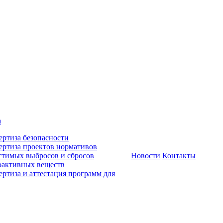
а
ертиза безопасности
ертиза проектов нормативов
стимых выбросов и сбросов
Новости
Контакты
оактивных веществ
ертиза и аттестация программ для