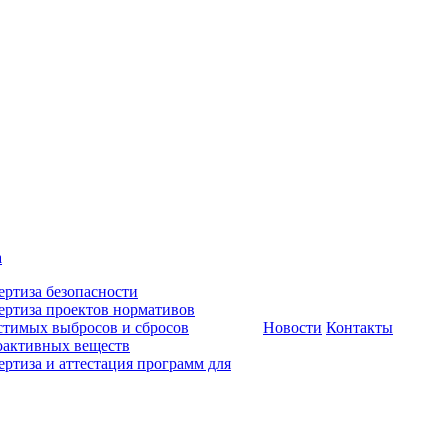
а
ертиза безопасности
ертиза проектов нормативов
стимых выбросов и сбросов
Новости
Контакты
оактивных веществ
ертиза и аттестация программ для