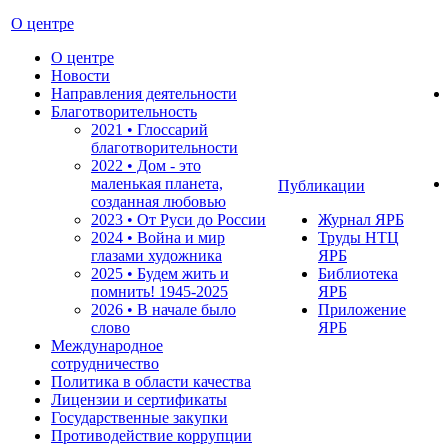
О центре
О центре
Новости
Направления деятельности
Благотворительность
2021 • Глоссарий
благотворительности
2022 • Дом - это
маленькая планета,
Публикации
созданная любовью
2023 • От Руси до России
Журнал ЯРБ
2024 • Война и мир
Труды НТЦ
глазами художника
ЯРБ
2025 • Будем жить и
Библиотека
помнить!
1945-2025
ЯРБ
2026 • В начале было
Приложение
слово
ЯРБ
Международное
сотрудничество
Политика в области качества
Лицензии и сертификаты
Государственные закупки
Противодействие коррупции