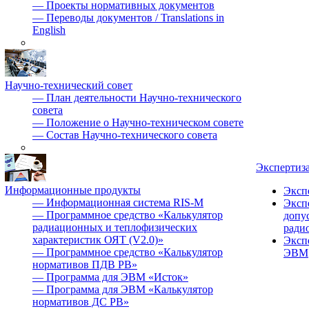
—
Проекты нормативных документов
—
Переводы документов / Translations in
English
Научно-технический совет
—
План деятельности Научно-технического
совета
—
Положение о Научно-техническом совете
—
Состав Научно-технического совета
Экспертиз
Информационные продукты
Эксп
—
Информационная система RIS-M
Эксп
—
Программное средство «Калькулятор
допу
радиационных и теплофизических
ради
характеристик ОЯТ (V2.0)»
Эксп
—
Программное средство «Калькулятор
ЭВМ
нормативов ПДВ РВ»
—
Программа для ЭВМ «Исток»
—
Программа для ЭВМ «Калькулятор
нормативов ДС РВ»