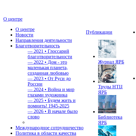
О центре
О центре
Публикации
Новости
Направления деятельности
Благотворительность
—
2021 • Глоссарий
благотворительности
Журнал ЯРБ
—
2022 • Дом - это
маленькая планета,
созданная любовью
—
2023 • От Руси до
России
Труды НТЦ
—
2024 • Война и мир
ЯРБ
глазами художника
—
2025 • Будем жить и
помнить!
1945-2025
—
2026 • В начале было
слово
Библиотека
ЯРБ
Международное сотрудничество
Политика в области качества