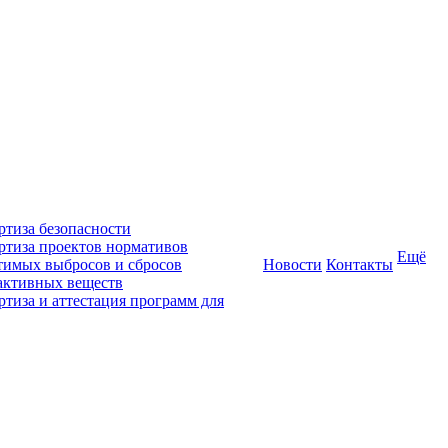
ртиза безопасности
ртиза проектов нормативов
Ещё
тимых выбросов и сбросов
Новости
Контакты
активных веществ
ртиза и аттестация программ для