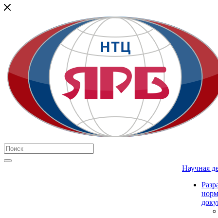
Научная д
Разр
нор
доку