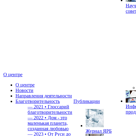
Науч
сове
О центре
О центре
Новости
Направления деятельности
Благотворительность
Публикации
Инф
—
2021 • Глоссарий
прод
благотворительности
—
2022 • Дом - это
маленькая планета,
созданная любовью
Журнал ЯРБ
—
2023 • От Руси до