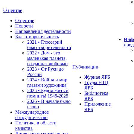
О центре
О центре
Новости
Направления деятельности
Благотворительность
Инф
2021 • Глоссарий
прод
благотворительности
2022 • Дом - это
маленькая планета,
созданная любовью
Публикации
2023 • От Руси до
России
Журнал ЯРБ
2024 • Война и мир
Труды НТЦ
глазами художника
ЯРБ
2025 • Будем жить и
Библиотека
помнить!
1945-2025
ЯРБ
2026 • В начале было
Приложение
слово
ЯРБ
Международное
сотрудничество
Политика в области
качества
Лицензии и сертификаты