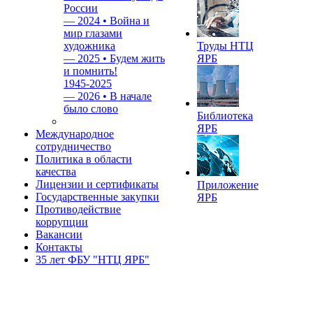
России
—
2024 • Война и
мир глазами
художника
Труды НТЦ
—
2025 • Будем жить
ЯРБ
и помнить!
1945-2025
—
2026 • В начале
было слово
Библиотека
ЯРБ
Международное
сотрудничество
Политика в области
качества
Лицензии и сертификаты
Приложение
Государственные закупки
ЯРБ
Противодействие
коррупции
Вакансии
Контакты
35 лет ФБУ "НТЦ ЯРБ"