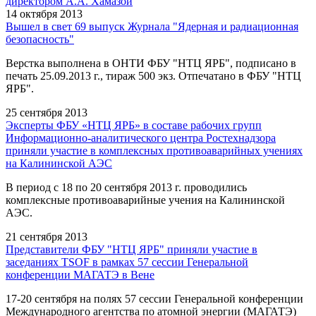
директором А.А. Хамазой
14 октября 2013
Вышел в свет 69 выпуск Журнала "Ядерная и радиационная
безопасность"
Верстка выполнена в ОНТИ ФБУ "НТЦ ЯРБ", подписано в
печать 25.09.2013 г., тираж 500 экз. Отпечатано в ФБУ "НТЦ
ЯРБ".
25 сентября 2013
Эксперты ФБУ «НТЦ ЯРБ» в составе рабочих групп
Информационно-аналитического центра Ростехнадзора
приняли участие в комплексных противоаварийных учениях
на Калининской АЭС
В период с 18 по 20 сентября 2013 г. проводились
комплексные противоаварийные учения на Калининской
АЭС.
21 сентября 2013
Представители ФБУ "НТЦ ЯРБ" приняли участие в
заседаниях TSOF в рамках 57 сессии Генеральной
конференции МАГАТЭ в Вене
17-20 сентября на полях 57 сессии Генеральной конференции
Международного агентства по атомной энергии (МАГАТЭ)