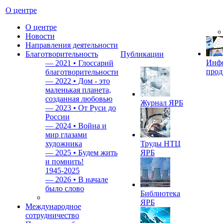
О центре
О центре
Новости
Направления деятельности
Благотворительность
Публикации
Инф
—
2021 • Глоссарий
прод
благотворительности
—
2022 • Дом - это
маленькая планета,
созданная любовью
Журнал ЯРБ
—
2023 • От Руси до
России
—
2024 • Война и
мир глазами
художника
Труды НТЦ
—
2025 • Будем жить
ЯРБ
и помнить!
1945-2025
—
2026 • В начале
было слово
Библиотека
ЯРБ
Международное
сотрудничество