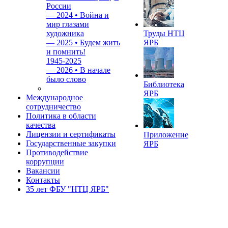
России
—
2024 • Война и
мир глазами
художника
Труды НТЦ
—
2025 • Будем жить
ЯРБ
и помнить!
1945-2025
—
2026 • В начале
было слово
Библиотека
ЯРБ
Международное
сотрудничество
Политика в области
качества
Лицензии и сертификаты
Приложение
Государственные закупки
ЯРБ
Противодействие
коррупции
Вакансии
Контакты
35 лет ФБУ "НТЦ ЯРБ"