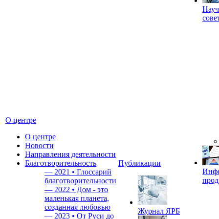
Науч
сове
О центре
О центре
Новости
Направления деятельности
Благотворительность
Публикации
Инф
—
2021 • Глоссарий
прод
благотворительности
—
2022 • Дом - это
маленькая планета,
созданная любовью
Журнал ЯРБ
—
2023 • От Руси до