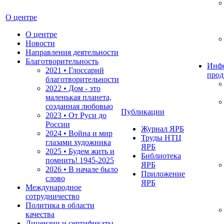
О центре
О центре
Новости
Направления деятельности
Благотворительность
Инф
2021 • Глоссарий
прод
благотворительности
2022 • Дом - это
маленькая планета,
созданная любовью
Публикации
2023 • От Руси до
России
Журнал ЯРБ
2024 • Война и мир
Труды НТЦ
глазами художника
ЯРБ
2025 • Будем жить и
Библиотека
помнить!
1945-2025
ЯРБ
2026 • В начале было
Приложение
слово
ЯРБ
Международное
сотрудничество
Политика в области
качества
Лицензии и сертификаты