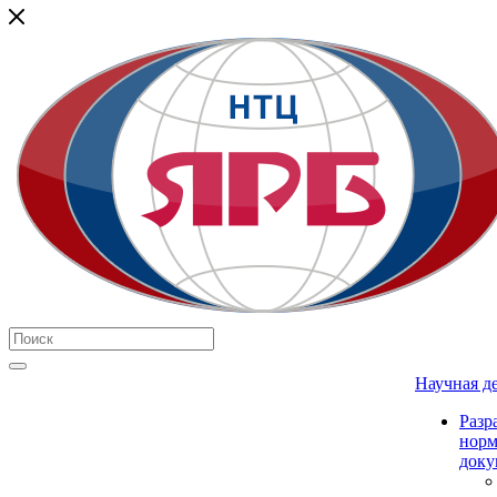
Научная д
Разр
нор
доку