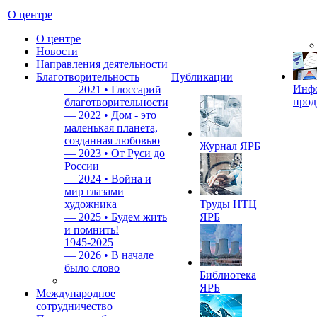
О центре
О центре
Новости
Направления деятельности
Благотворительность
Публикации
Инф
—
2021 • Глоссарий
прод
благотворительности
—
2022 • Дом - это
маленькая планета,
созданная любовью
Журнал ЯРБ
—
2023 • От Руси до
России
—
2024 • Война и
мир глазами
художника
Труды НТЦ
—
2025 • Будем жить
ЯРБ
и помнить!
1945-2025
—
2026 • В начале
было слово
Библиотека
ЯРБ
Международное
сотрудничество