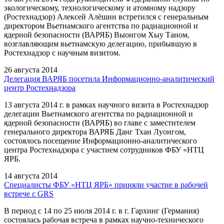
экологическому, технологическому и атомному надзору
(Ростехнадзор) Алексей Алёшин встретился с генеральным
директором Вьетнамского агентства по радиационной и
ядерной безопасности (ВАРЯБ) Выонгом Хыу Таном,
возглавляющим вьетнамскую делегацию, прибывшую в
Ростехнадзор с научным визитом.
26 августа 2014
Делегация ВАРЯБ посетила Информационно-аналитический
центр Ростехнадзора
13 августа 2014 г. в рамках научного визита в Ростехнадзор
делегации Вьетнамского агентства по радиационной и
ядерной безопасности (ВАРЯБ) во главе с заместителем
генерального директора ВАРЯБ Данг Тхан Луонгом,
состоялось посещение Информационно-аналитического
центра Ростехнадзора с участием сотрудников ФБУ «НТЦ
ЯРБ.
14 августа 2014
Специалисты ФБУ «НТЦ ЯРБ» приняли участие в рабочей
встрече с GRS
В период с 14 по 25 июля 2014 г. в г. Гархинг (Германия)
состоялась рабочая встреча в рамках научно-технического