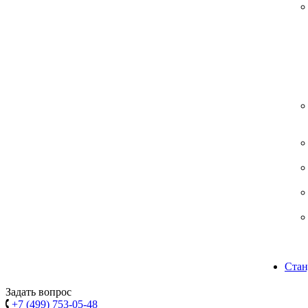
Стан
Задать вопрос
+7 (499) 753-05-48