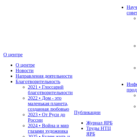
Науч
сове
О центре
О центре
Новости
Направления деятельности
Благотворительность
Инф
2021 • Глоссарий
прод
благотворительности
2022 • Дом - это
маленькая планета,
созданная любовью
Публикации
2023 • От Руси до
России
Журнал ЯРБ
2024 • Война и мир
Труды НТЦ
глазами художника
ЯРБ
2025 • Будем жить и