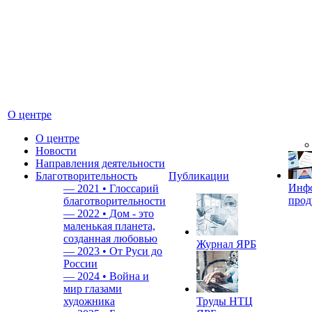
О центре
О центре
Новости
Направления деятельности
Благотворительность
Публикации
Инф
—
2021 • Глоссарий
прод
благотворительности
—
2022 • Дом - это
маленькая планета,
созданная любовью
Журнал ЯРБ
—
2023 • От Руси до
России
—
2024 • Война и
мир глазами
художника
Труды НТЦ