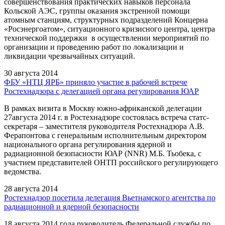
совершенствования практических навыков персонала
Кольской АЭС, группы оказания экстренной помощи
атомным станциям, структурных подразделений Концерна
«Росэнергоатом», ситуационного кризисного центра, центра
технической поддержки в осуществлении мероприятий по
организации и проведению работ по локализации и
ликвидации чрезвычайных ситуаций.
30 августа 2014
ФБУ «НТЦ ЯРБ» приняло участие в рабочей встрече
Ростехнадзора с делегацией органа регулирования ЮАР
В рамках визита в Москву южно-африканской делегации
27августа 2014 г. в Ростехнадзоре состоялась встреча статс-
секретаря – заместителя руководителя Ростехнадзора А.В.
Ферапонтова с генеральным исполнительным директором
национального органа регулирования ядерной и
радиационной безопасности ЮАР (NNR) М.Б. Тьобека, с
участием представителей ОНТП российского регулирующего
ведомства.
28 августа 2014
Ростехнадзор посетила делегация Вьетнамского агентства по
радиационной и ядерной безопасности
18 августа 2014 года руководитель Федеральной службы по