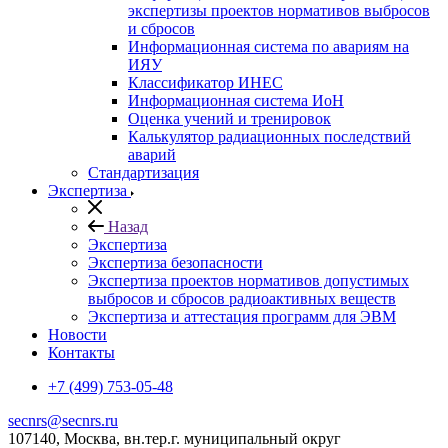
экспертизы проектов нормативов выбросов
и сбросов
Информационная система по авариям на
ИЯУ
Классификатор ИНЕС
Информационная система ИоН
Оценка учений и тренировок
Калькулятор радиационных последствий
аварий
Стандартизация
Экспертиза
Назад
Экспертиза
Экспертиза безопасности
Экспертиза проектов нормативов допустимых
выбросов и сбросов радиоактивных веществ
Экспертиза и аттестация программ для ЭВМ
Новости
Контакты
+7 (499) 753-05-48
secnrs@secnrs.ru
107140, Москва, вн.тер.г. муниципальный округ