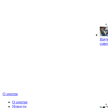
Науч
сове
О центре
О центре
Новости