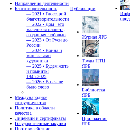
Направления деятельности
Благотворительность
Публикации
Инф
—
2021 • Глоссарий
прод
благотворительности
—
2022 • Дом - это
маленькая планета,
созданная любовью
Журнал ЯРБ
—
2023 • От Руси до
России
—
2024 • Война и
мир глазами
художника
Труды НТЦ
—
2025 • Будем жить
ЯРБ
и помнить!
1945-2025
—
2026 • В начале
было слово
Библиотека
ЯРБ
Международное
сотрудничество
Политика в области
качества
Лицензии и сертификаты
Приложение
Государственные закупки
ЯРБ
Противодействие