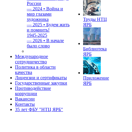
России
—
2024 • Война и
мир глазами
художника
Труды НТЦ
—
2025 • Будем жить
ЯРБ
и помнить!
1945-2025
—
2026 • В начале
было слово
Библиотека
ЯРБ
Международное
сотрудничество
Политика в области
качества
Лицензии и сертификаты
Приложение
Государственные закупки
ЯРБ
Противодействие
коррупции
Вакансии
Контакты
35 лет ФБУ "НТЦ ЯРБ"