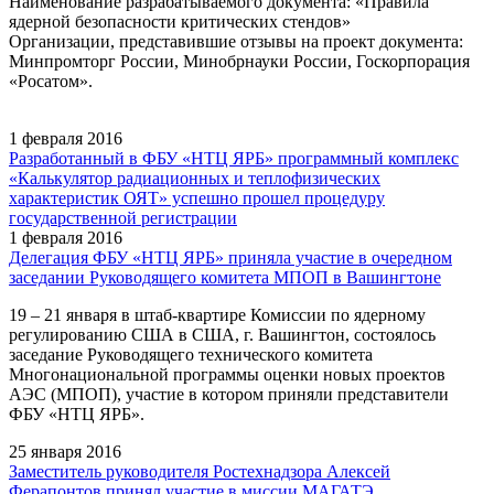
Наименование разрабатываемого документа: «Правила
ядерной безопасности критических стендов»
Организации, представившие отзывы на проект документа:
Минпромторг России, Минобрнауки России, Госкорпорация
«Росатом».
1 февраля 2016
Разработанный в ФБУ «НТЦ ЯРБ» программный комплекс
«Калькулятор радиационных и теплофизических
характеристик ОЯТ» успешно прошел процедуру
государственной регистрации
1 февраля 2016
Делегация ФБУ «НТЦ ЯРБ» приняла участие в очередном
заседании Руководящего комитета МПОП в Вашингтоне
19 – 21 января в штаб-квартире Комиссии по ядерному
регулированию США в США, г. Вашингтон, состоялось
заседание Руководящего технического комитета
Многонациональной программы оценки новых проектов
АЭС (МПОП), участие в котором приняли представители
ФБУ «НТЦ ЯРБ».
25 января 2016
Заместитель руководителя Ростехнадзора Алексей
Ферапонтов принял участие в миссии МАГАТЭ