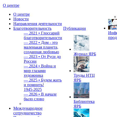
О центре
О центре
Новости
Направления деятельности
Благотворительность
Публикации
Инф
—
2021 • Глоссарий
прод
благотворительности
—
2022 • Дом - это
маленькая планета,
созданная любовью
Журнал ЯРБ
—
2023 • От Руси до
России
—
2024 • Война и
мир глазами
художника
Труды НТЦ
—
2025 • Будем жить
ЯРБ
и помнить!
1945-2025
—
2026 • В начале
было слово
Библиотека
ЯРБ
Международное
сотрудничество