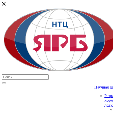
Научная д
Разр
нор
доку