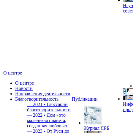
Науч
сове
О центре
О центре
Новости
Направления деятельности
Благотворительность
Публикации
Инф
—
2021 • Глоссарий
прод
благотворительности
—
2022 • Дом - это
маленькая планета,
созданная любовью
Журнал ЯРБ
—
2023 • От Руси до