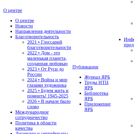
О центре
О центре
Новости
Направления деятельности
Благотворительность
Инф
2021 • Глоссарий
прод
благотворительности
2022 • Дом - это
маленькая планета,
созданная любовью
Публикации
2023 • От Руси до
России
Журнал ЯРБ
2024 • Война и мир
Труды НТЦ
глазами художника
ЯРБ
2025 • Будем жить и
Библиотека
помнить!
1945-2025
ЯРБ
2026 • В начале было
Приложение
слово
ЯРБ
Международное
сотрудничество
Политика в области
качества
Лицензии и сертификаты