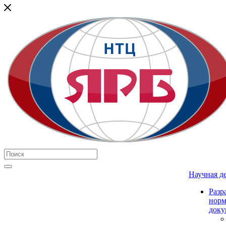
Научная д
Разр
нор
доку