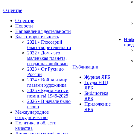
О центре
О центре
Новости
Направления деятельности
Благотворительность
Инф
2021 • Глоссарий
прод
благотворительности
2022 • Дом - это
маленькая планета,
созданная любовью
Публикации
2023 • От Руси до
России
Журнал ЯРБ
2024 • Война и мир
Труды НТЦ
глазами художника
ЯРБ
2025 • Будем жить и
Библиотека
помнить!
1945-2025
ЯРБ
2026 • В начале было
Приложение
слово
ЯРБ
Международное
сотрудничество
Политика в области
качества
Лицензии и сертификаты