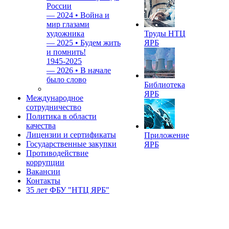
России
—
2024 • Война и
мир глазами
художника
Труды НТЦ
—
2025 • Будем жить
ЯРБ
и помнить!
1945-2025
—
2026 • В начале
было слово
Библиотека
ЯРБ
Международное
сотрудничество
Политика в области
качества
Лицензии и сертификаты
Приложение
Государственные закупки
ЯРБ
Противодействие
коррупции
Вакансии
Контакты
35 лет ФБУ "НТЦ ЯРБ"