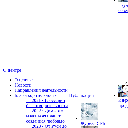
Науч
сове
О центре
О центре
Новости
Направления деятельности
Благотворительность
Публикации
Инф
—
2021 • Глоссарий
прод
благотворительности
—
2022 • Дом - это
маленькая планета,
созданная любовью
Журнал ЯРБ
—
2023 • От Руси до