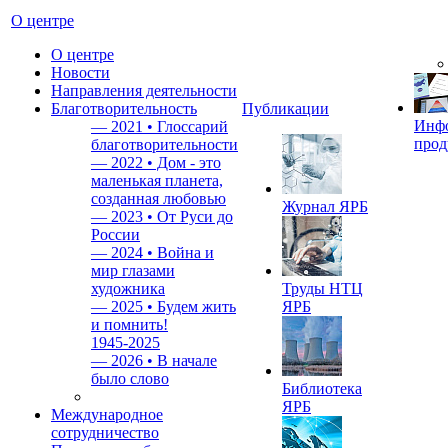
О центре
О центре
Новости
Направления деятельности
Благотворительность
Публикации
Инф
—
2021 • Глоссарий
прод
благотворительности
—
2022 • Дом - это
маленькая планета,
созданная любовью
Журнал ЯРБ
—
2023 • От Руси до
России
—
2024 • Война и
мир глазами
художника
Труды НТЦ
—
2025 • Будем жить
ЯРБ
и помнить!
1945-2025
—
2026 • В начале
было слово
Библиотека
ЯРБ
Международное
сотрудничество