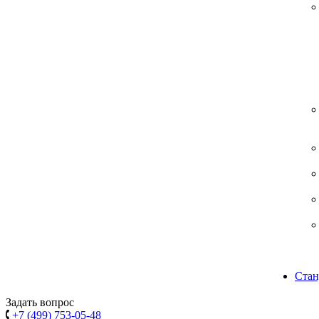
Стан
Задать вопрос
+7 (499) 753-05-48