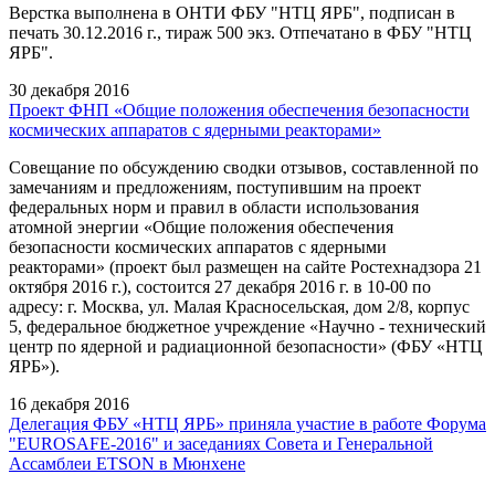
Верстка выполнена в ОНТИ ФБУ "НТЦ ЯРБ", подписан в
печать 30.12.2016 г., тираж 500 экз. Отпечатано в ФБУ "НТЦ
ЯРБ".
30 декабря 2016
Проект ФНП «Общие положения обеспечения безопасности
космических аппаратов с ядерными реакторами»
Совещание по обсуждению сводки отзывов, составленной по
замечаниям и предложениям, поступившим на проект
федеральных норм и правил в области использования
атомной энергии «Общие положения обеспечения
безопасности космических аппаратов с ядерными
реакторами» (проект был размещен на сайте Ростехнадзора 21
октября 2016 г.), состоится 27 декабря 2016 г. в 10-00 по
адресу: г. Москва, ул. Малая Красносельская, дом 2/8, корпус
5, федеральное бюджетное учреждение «Научно - технический
центр по ядерной и радиационной безопасности» (ФБУ «НТЦ
ЯРБ»).
16 декабря 2016
Делегация ФБУ «НТЦ ЯРБ» приняла участие в работе Форума
"EUROSAFE-2016" и заседаниях Совета и Генеральной
Ассамблеи ETSON в Мюнхене