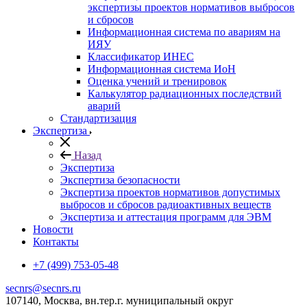
экспертизы проектов нормативов выбросов
и сбросов
Информационная система по авариям на
ИЯУ
Классификатор ИНЕС
Информационная система ИоН
Оценка учений и тренировок
Калькулятор радиационных последствий
аварий
Стандартизация
Экспертиза
Назад
Экспертиза
Экспертиза безопасности
Экспертиза проектов нормативов допустимых
выбросов и сбросов радиоактивных веществ
Экспертиза и аттестация программ для ЭВМ
Новости
Контакты
+7 (499) 753-05-48
secnrs@secnrs.ru
107140, Москва, вн.тер.г. муниципальный округ