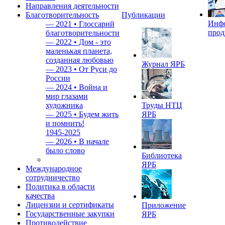
Направления деятельности
Благотворительность
Публикации
Инф
—
2021 • Глоссарий
прод
благотворительности
—
2022 • Дом - это
маленькая планета,
созданная любовью
Журнал ЯРБ
—
2023 • От Руси до
России
—
2024 • Война и
мир глазами
художника
Труды НТЦ
—
2025 • Будем жить
ЯРБ
и помнить!
1945-2025
—
2026 • В начале
было слово
Библиотека
ЯРБ
Международное
сотрудничество
Политика в области
качества
Лицензии и сертификаты
Приложение
Государственные закупки
ЯРБ
Противодействие