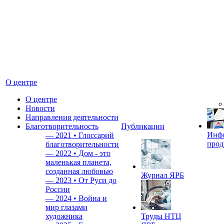
О центре
О центре
Новости
Направления деятельности
Благотворительность
Публикации
Инф
—
2021 • Глоссарий
прод
благотворительности
—
2022 • Дом - это
маленькая планета,
созданная любовью
Журнал ЯРБ
—
2023 • От Руси до
России
—
2024 • Война и
мир глазами
художника
Труды НТЦ