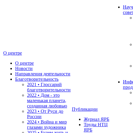
Науч
сове
О центре
О центре
Новости
Направления деятельности
Благотворительность
Инф
2021 • Глоссарий
прод
благотворительности
2022 • Дом - это
маленькая планета,
созданная любовью
Публикации
2023 • От Руси до
России
Журнал ЯРБ
2024 • Война и мир
Труды НТЦ
глазами художника
ЯРБ
2025 • Будем жить и