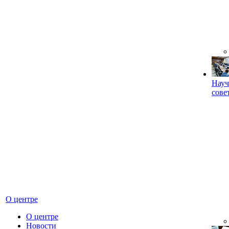
Науч
сове
О центре
О центре
Новости