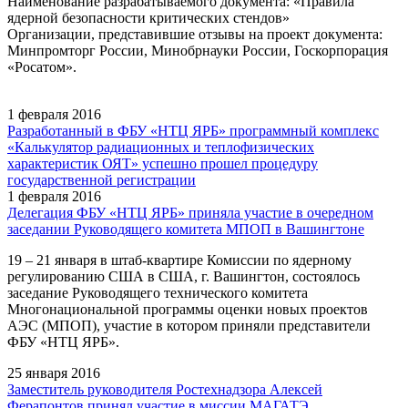
Наименование разрабатываемого документа: «Правила
ядерной безопасности критических стендов»
Организации, представившие отзывы на проект документа:
Минпромторг России, Минобрнауки России, Госкорпорация
«Росатом».
1 февраля 2016
Разработанный в ФБУ «НТЦ ЯРБ» программный комплекс
«Калькулятор радиационных и теплофизических
характеристик ОЯТ» успешно прошел процедуру
государственной регистрации
1 февраля 2016
Делегация ФБУ «НТЦ ЯРБ» приняла участие в очередном
заседании Руководящего комитета МПОП в Вашингтоне
19 – 21 января в штаб-квартире Комиссии по ядерному
регулированию США в США, г. Вашингтон, состоялось
заседание Руководящего технического комитета
Многонациональной программы оценки новых проектов
АЭС (МПОП), участие в котором приняли представители
ФБУ «НТЦ ЯРБ».
25 января 2016
Заместитель руководителя Ростехнадзора Алексей
Ферапонтов принял участие в миссии МАГАТЭ