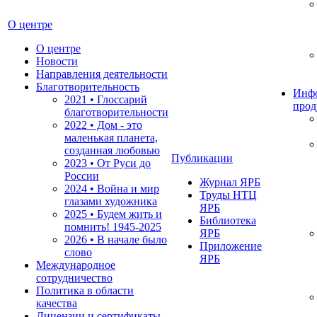
О центре
О центре
Новости
Направления деятельности
Благотворительность
Инф
2021 • Глоссарий
прод
благотворительности
2022 • Дом - это
маленькая планета,
созданная любовью
Публикации
2023 • От Руси до
России
Журнал ЯРБ
2024 • Война и мир
Труды НТЦ
глазами художника
ЯРБ
2025 • Будем жить и
Библиотека
помнить!
1945-2025
ЯРБ
2026 • В начале было
Приложение
слово
ЯРБ
Международное
сотрудничество
Политика в области
качества
Лицензии и сертификаты