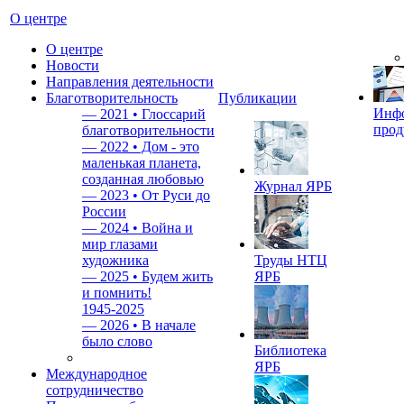
О центре
О центре
Новости
Направления деятельности
Благотворительность
Публикации
Инф
—
2021 • Глоссарий
прод
благотворительности
—
2022 • Дом - это
маленькая планета,
созданная любовью
Журнал ЯРБ
—
2023 • От Руси до
России
—
2024 • Война и
мир глазами
художника
Труды НТЦ
—
2025 • Будем жить
ЯРБ
и помнить!
1945-2025
—
2026 • В начале
было слово
Библиотека
ЯРБ
Международное
сотрудничество