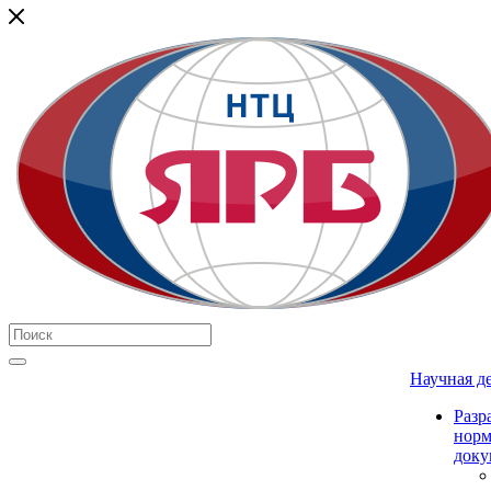
Научная д
Разр
нор
доку