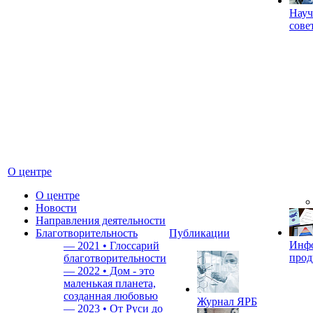
Науч
сове
О центре
О центре
Новости
Направления деятельности
Благотворительность
Публикации
Инф
—
2021 • Глоссарий
прод
благотворительности
—
2022 • Дом - это
маленькая планета,
созданная любовью
Журнал ЯРБ
—
2023 • От Руси до