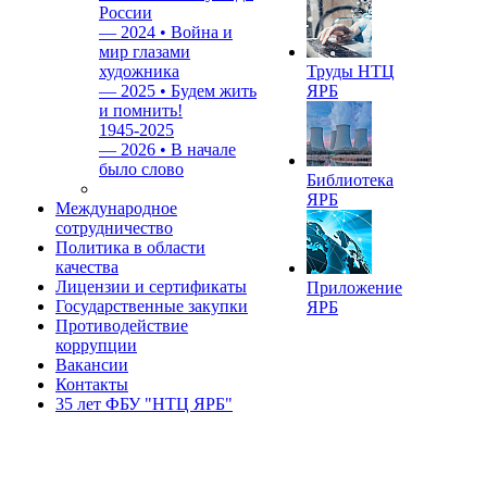
России
—
2024 • Война и
мир глазами
художника
Труды НТЦ
—
2025 • Будем жить
ЯРБ
и помнить!
1945-2025
—
2026 • В начале
было слово
Библиотека
ЯРБ
Международное
сотрудничество
Политика в области
качества
Лицензии и сертификаты
Приложение
Государственные закупки
ЯРБ
Противодействие
коррупции
Вакансии
Контакты
35 лет ФБУ "НТЦ ЯРБ"