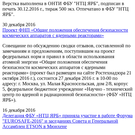
Верстка выполнена в ОНТИ ФБУ "НТЦ ЯРБ", подписан в
печать 30.12.2016 г., тираж 500 экз. Отпечатано в ФБУ "НТЦ
ЯРБ".
30 декабря 2016
Проект ФНП «Общие положения обеспечения безопасности
космических аппаратов с ядерными реакторами»
Совещание по обсуждению сводки отзывов, составленной по
замечаниям и предложениям, поступившим на проект
федеральных норм и правил в области использования
атомной энергии «Общие положения обеспечения
безопасности космических аппаратов с ядерными
реакторами» (проект был размещен на сайте Ростехнадзора 21
октября 2016 г.), состоится 27 декабря 2016 г. в 10-00 по
адресу: г. Москва, ул. Малая Красносельская, дом 2/8, корпус
5, федеральное бюджетное учреждение «Научно - технический
центр по ядерной и радиационной безопасности» (ФБУ «НТЦ
ЯРБ»).
16 декабря 2016
Делегация ФБУ «НТЦ ЯРБ» приняла участие в работе Форума
"EUROSAFE-2016" и заседаниях Совета и Генеральной
Ассамблеи ETSON в Мюнхене