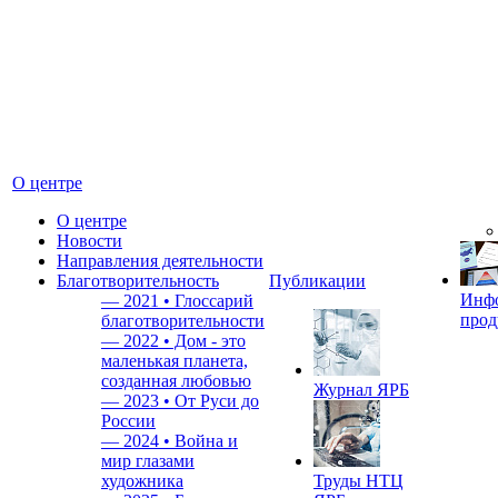
О центре
О центре
Новости
Направления деятельности
Благотворительность
Публикации
Инф
—
2021 • Глоссарий
прод
благотворительности
—
2022 • Дом - это
маленькая планета,
созданная любовью
Журнал ЯРБ
—
2023 • От Руси до
России
—
2024 • Война и
мир глазами
художника
Труды НТЦ