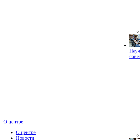
Науч
сове
О центре
О центре
Новости