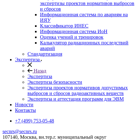
экспертизы проектов нормативов выбросов
и сбросов
Информационная система по авариям на
ИЯУ
Классификатор ИНЕС
Информационная система ИоН
Оценка учений и тренировок
Калькулятор радиационных последствий
аварий
Стандартизация
Экспертиза
Назад
Экспертиза
Экспертиза безопасности
Экспертиза проектов нормативов допустимых
выбросов и сбросов радиоактивных веществ
Экспертиза и аттестация программ для ЭВМ
Новости
Контакты
+7 (499) 753-05-48
secnrs@secnrs.ru
107140, Москва, вн.тер.г. муниципальный округ