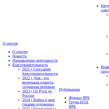
Науч
сове
О центре
О центре
Новости
Направления деятельности
Благотворительность
Инф
2021 • Глоссарий
прод
благотворительности
2022 • Дом - это
маленькая планета,
созданная любовью
Публикации
2023 • От Руси до
России
Журнал ЯРБ
2024 • Война и мир
Труды НТЦ
глазами художника
ЯРБ
2025 • Будем жить и