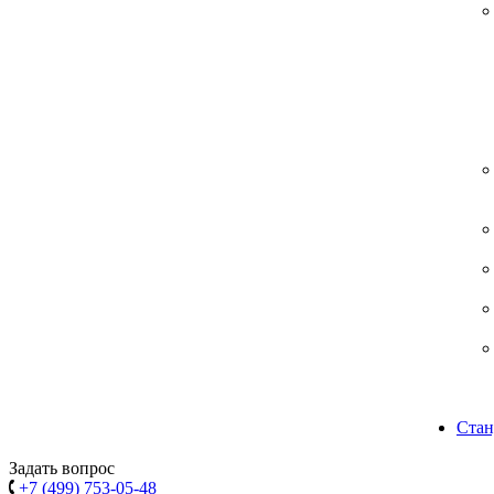
Стан
Задать вопрос
+7 (499) 753-05-48