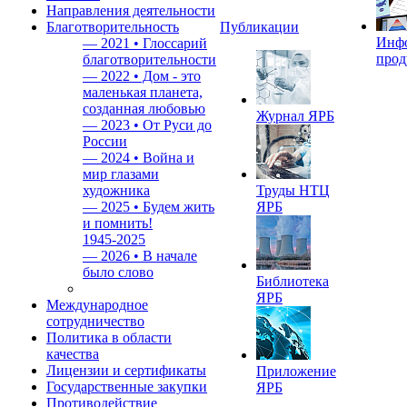
Направления деятельности
Благотворительность
Публикации
Инф
—
2021 • Глоссарий
прод
благотворительности
—
2022 • Дом - это
маленькая планета,
созданная любовью
Журнал ЯРБ
—
2023 • От Руси до
России
—
2024 • Война и
мир глазами
художника
Труды НТЦ
—
2025 • Будем жить
ЯРБ
и помнить!
1945-2025
—
2026 • В начале
было слово
Библиотека
ЯРБ
Международное
сотрудничество
Политика в области
качества
Лицензии и сертификаты
Приложение
Государственные закупки
ЯРБ
Противодействие