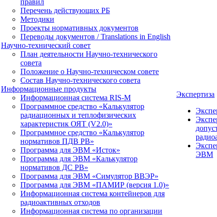
правил
Перечень действующих РБ
Методики
Проекты нормативных документов
Переводы документов / Translations in English
Научно-технический совет
План деятельности Научно-технического
совета
Положение о Научно-техническом совете
Состав Научно-технического совета
Информационные продукты
Экспертиза
Информационная система RIS-M
Программное средство «Калькулятор
Экспе
радиационных и теплофизических
Экспе
характеристик ОЯТ (V2.0)»
допус
Программное средство «Калькулятор
радио
нормативов ПДВ РВ»
Экспе
Программа для ЭВМ «Исток»
ЭВМ
Программа для ЭВМ «Калькулятор
нормативов ДС РВ»
Программа для ЭВМ «Симулятор ВВЭР»
Программа для ЭВМ «ПАМИР (версия 1.0)»
Информационная система контейнеров для
радиоактивных отходов
Информационная система по организации