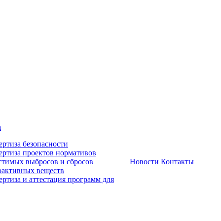
а
ертиза безопасности
ертиза проектов нормативов
стимых выбросов и сбросов
Новости
Контакты
оактивных веществ
ертиза и аттестация программ для