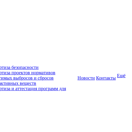
ртиза безопасности
ртиза проектов нормативов
Ещё
тимых выбросов и сбросов
Новости
Контакты
активных веществ
ртиза и аттестация программ для