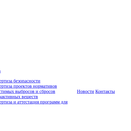
а
ертиза безопасности
ертиза проектов нормативов
стимых выбросов и сбросов
Новости
Контакты
оактивных веществ
ертиза и аттестация программ для