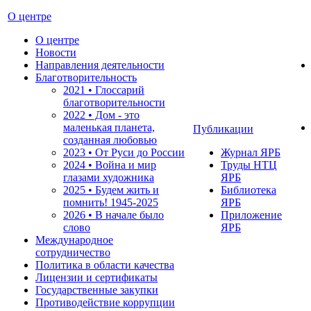
О центре
О центре
Новости
Направления деятельности
Благотворительность
2021 • Глоссарий
благотворительности
2022 • Дом - это
маленькая планета,
Публикации
созданная любовью
2023 • От Руси до России
Журнал ЯРБ
2024 • Война и мир
Труды НТЦ
глазами художника
ЯРБ
2025 • Будем жить и
Библиотека
помнить!
1945-2025
ЯРБ
2026 • В начале было
Приложение
слово
ЯРБ
Международное
сотрудничество
Политика в области качества
Лицензии и сертификаты
Государственные закупки
Противодействие коррупции