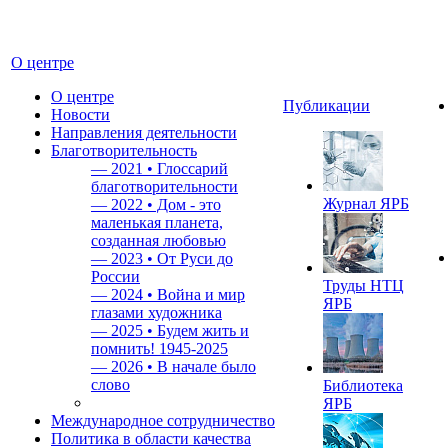
О центре
О центре
Публикации
Новости
Направления деятельности
Благотворительность
—
2021 • Глоссарий
благотворительности
Журнал ЯРБ
—
2022 • Дом - это
маленькая планета,
созданная любовью
—
2023 • От Руси до
России
Труды НТЦ
—
2024 • Война и мир
ЯРБ
глазами художника
—
2025 • Будем жить и
помнить!
1945-2025
—
2026 • В начале было
слово
Библиотека
ЯРБ
Международное сотрудничество
Политика в области качества