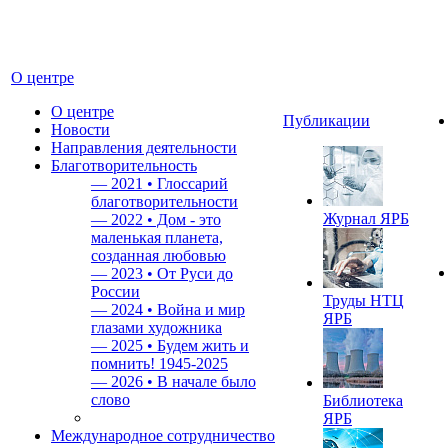
О центре
О центре
Публикации
Новости
Направления деятельности
Благотворительность
—
2021 • Глоссарий
благотворительности
Журнал ЯРБ
—
2022 • Дом - это
маленькая планета,
созданная любовью
—
2023 • От Руси до
России
Труды НТЦ
—
2024 • Война и мир
ЯРБ
глазами художника
—
2025 • Будем жить и
помнить!
1945-2025
—
2026 • В начале было
слово
Библиотека
ЯРБ
Международное сотрудничество