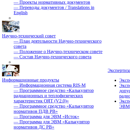
—
Проекты нормативных документов
—
Переводы документов / Translations in
English
Научно-технический совет
—
План деятельности Научно-технического
совета
—
Положение о Научно-техническом совете
—
Состав Научно-технического совета
Экспертиз
Информационные продукты
Эксп
—
Информационная система RIS-M
Эксп
—
Программное средство «Калькулятор
допу
радиационных и теплофизических
ради
характеристик ОЯТ (V2.0)»
Эксп
—
Программное средство «Калькулятор
ЭВМ
нормативов ПДВ РВ»
—
Программа для ЭВМ «Исток»
—
Программа для ЭВМ «Калькулятор
нормативов ДС РВ»