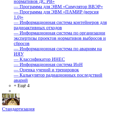
нормативов ДС РВ»
—
Программа для ЭВМ «Симулятор ВВЭР»
—
Программа для ЭВМ «ПАМИР (версия
1.0)»
—
Информационная система контейнеров для
радиоактивных отходов
—
Информационная система по организации
экспертизы проектов нормативов выбросов и
сбросов
—
Информационная система по авариям на
ИЯУ
—
Классификатор ИНЕС
—
Информационная система ИоН
—
Оценка учений и тренировок
—
Калькулятор радиационных последствий
аварий
+ Ещё 4
Стандартизация