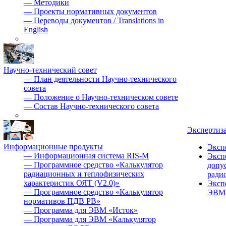
—
Методики
—
Проекты нормативных документов
—
Переводы документов / Translations in
English
Научно-технический совет
—
План деятельности Научно-технического
совета
—
Положение о Научно-техническом совете
—
Состав Научно-технического совета
Экспертиз
Информационные продукты
Эксп
—
Информационная система RIS-M
Эксп
—
Программное средство «Калькулятор
допу
радиационных и теплофизических
ради
характеристик ОЯТ (V2.0)»
Эксп
—
Программное средство «Калькулятор
ЭВМ
нормативов ПДВ РВ»
—
Программа для ЭВМ «Исток»
—
Программа для ЭВМ «Калькулятор