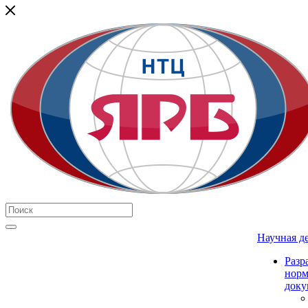
Научная д
Разр
нор
доку