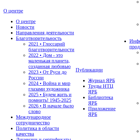
О центре
О центре
Новости
Направления деятельности
Благотворительность
Инф
2021 • Глоссарий
прод
благотворительности
2022 • Дом - это
маленькая планета,
созданная любовью
Публикации
2023 • От Руси до
России
Журнал ЯРБ
2024 • Война и мир
Труды НТЦ
глазами художника
ЯРБ
2025 • Будем жить и
Библиотека
помнить!
1945-2025
ЯРБ
2026 • В начале было
Приложение
слово
ЯРБ
Международное
сотрудничество
Политика в области
качества
Лицензии и сертификаты