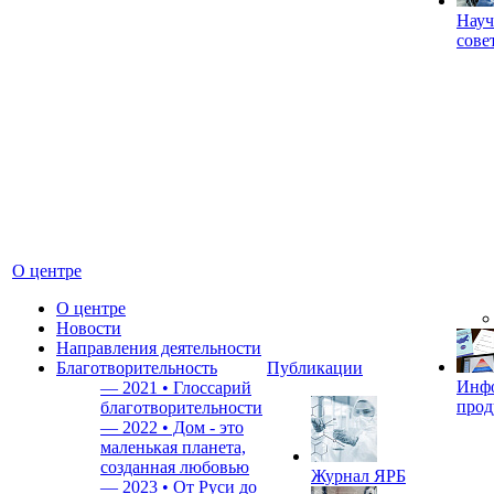
Науч
сове
О центре
О центре
Новости
Направления деятельности
Благотворительность
Публикации
Инф
—
2021 • Глоссарий
прод
благотворительности
—
2022 • Дом - это
маленькая планета,
созданная любовью
Журнал ЯРБ
—
2023 • От Руси до