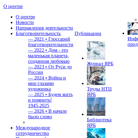
О центре
О центре
Новости
Направления деятельности
Благотворительность
Публикации
Инф
—
2021 • Глоссарий
прод
благотворительности
—
2022 • Дом - это
маленькая планета,
созданная любовью
Журнал ЯРБ
—
2023 • От Руси до
России
—
2024 • Война и
мир глазами
художника
Труды НТЦ
—
2025 • Будем жить
ЯРБ
и помнить!
1945-2025
—
2026 • В начале
было слово
Библиотека
ЯРБ
Международное
сотрудничество