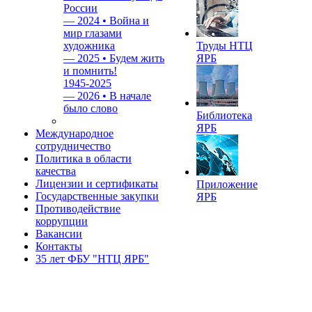
России
—
2024 • Война и
мир глазами
художника
Труды НТЦ
—
2025 • Будем жить
ЯРБ
и помнить!
1945-2025
—
2026 • В начале
было слово
Библиотека
ЯРБ
Международное
сотрудничество
Политика в области
качества
Лицензии и сертификаты
Приложение
Государственные закупки
ЯРБ
Противодействие
коррупции
Вакансии
Контакты
35 лет ФБУ "НТЦ ЯРБ"