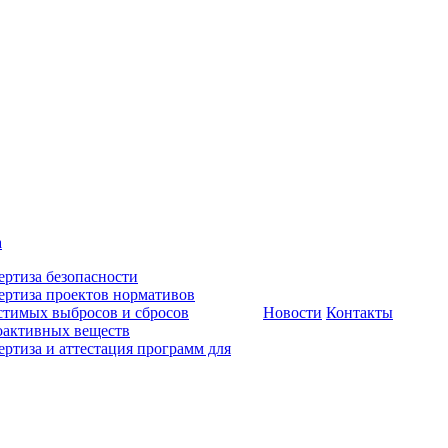
а
ертиза безопасности
ертиза проектов нормативов
стимых выбросов и сбросов
Новости
Контакты
оактивных веществ
ертиза и аттестация программ для