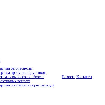
а
ертиза безопасности
ертиза проектов нормативов
стимых выбросов и сбросов
Новости
Контакты
оактивных веществ
ертиза и аттестация программ для