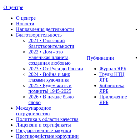
О центре
О центре
Новости
Направления деятельности
Благотворительность
2021 • Глоссарий
благотворительности
2022 • Дом - это
маленькая планета,
Публикации
созданная любовью
2023 • От Руси до России
Журнал ЯРБ
2024 • Война и мир
Труды НТЦ
глазами художника
ЯРБ
2025 • Будем жить и
Библиотека
помнить!
1945-2025
ЯРБ
2026 • В начале было
Приложение
слово
ЯРБ
Международное
сотрудничество
Политика в области качества
Лицензии и сертификаты
Государственные закупки
Противодействие коррупции