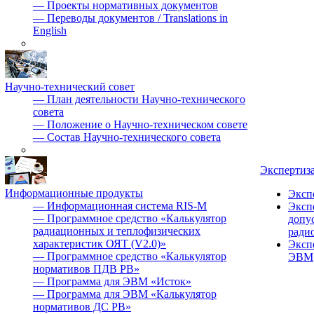
—
Проекты нормативных документов
—
Переводы документов / Translations in
English
Научно-технический совет
—
План деятельности Научно-технического
совета
—
Положение о Научно-техническом совете
—
Состав Научно-технического совета
Экспертиз
Информационные продукты
Эксп
—
Информационная система RIS-M
Эксп
—
Программное средство «Калькулятор
допу
радиационных и теплофизических
ради
характеристик ОЯТ (V2.0)»
Эксп
—
Программное средство «Калькулятор
ЭВМ
нормативов ПДВ РВ»
—
Программа для ЭВМ «Исток»
—
Программа для ЭВМ «Калькулятор
нормативов ДС РВ»