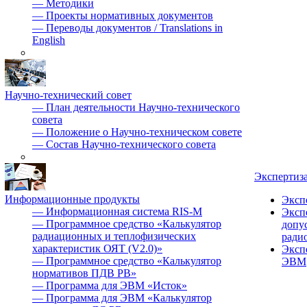
—
Методики
—
Проекты нормативных документов
—
Переводы документов / Translations in
English
Научно-технический совет
—
План деятельности Научно-технического
совета
—
Положение о Научно-техническом совете
—
Состав Научно-технического совета
Экспертиз
Информационные продукты
Эксп
—
Информационная система RIS-M
Эксп
—
Программное средство «Калькулятор
допу
радиационных и теплофизических
ради
характеристик ОЯТ (V2.0)»
Эксп
—
Программное средство «Калькулятор
ЭВМ
нормативов ПДВ РВ»
—
Программа для ЭВМ «Исток»
—
Программа для ЭВМ «Калькулятор