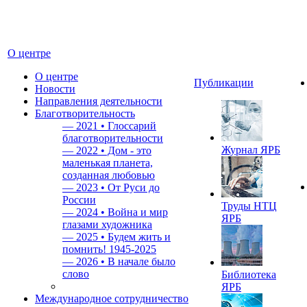
О центре
О центре
Публикации
Новости
Направления деятельности
Благотворительность
—
2021 • Глоссарий
благотворительности
Журнал ЯРБ
—
2022 • Дом - это
маленькая планета,
созданная любовью
—
2023 • От Руси до
России
Труды НТЦ
—
2024 • Война и мир
ЯРБ
глазами художника
—
2025 • Будем жить и
помнить!
1945-2025
—
2026 • В начале было
слово
Библиотека
ЯРБ
Международное сотрудничество