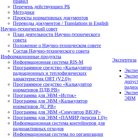
правил
Перечень действующих РБ
Методики
Проекты нормативных документов
Переводы документов / Translations in English
Научно-технический совет
План деятельности Научно-технического
совета
Положение о Научно-техническом совете
Состав Научно-технического совета
Информационные продукты
Экспертиза
Информационная система RIS-M
Программное средство «Калькулятор
Экспе
радиационных и теплофизических
Экспе
характеристик ОЯТ (V2.0)»
допус
Программное средство «Калькулятор
радио
нормативов ПДВ РВ»
Экспе
Программа для ЭВМ «Исток»
ЭВМ
Программа для ЭВМ «Калькулятор
нормативов ДС РВ»
Программа для ЭВМ «Симулятор ВВЭР»
Программа для ЭВМ «ПАМИР (версия 1.0)»
Информационная система контейнеров для
радиоактивных отходов
Информационная система по организации