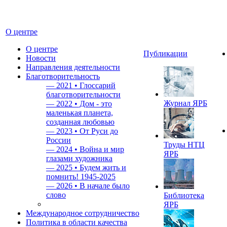
О центре
О центре
Публикации
Новости
Направления деятельности
Благотворительность
—
2021 • Глоссарий
благотворительности
Журнал ЯРБ
—
2022 • Дом - это
маленькая планета,
созданная любовью
—
2023 • От Руси до
России
Труды НТЦ
—
2024 • Война и мир
ЯРБ
глазами художника
—
2025 • Будем жить и
помнить!
1945-2025
—
2026 • В начале было
слово
Библиотека
ЯРБ
Международное сотрудничество
Политика в области качества