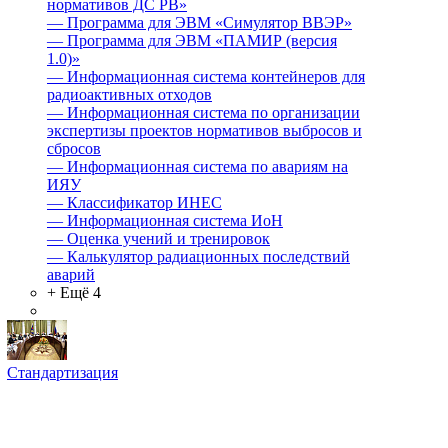
нормативов ДС РВ»
—
Программа для ЭВМ «Симулятор ВВЭР»
—
Программа для ЭВМ «ПАМИР (версия
1.0)»
—
Информационная система контейнеров для
радиоактивных отходов
—
Информационная система по организации
экспертизы проектов нормативов выбросов и
сбросов
—
Информационная система по авариям на
ИЯУ
—
Классификатор ИНЕС
—
Информационная система ИоН
—
Оценка учений и тренировок
—
Калькулятор радиационных последствий
аварий
+ Ещё 4
Стандартизация