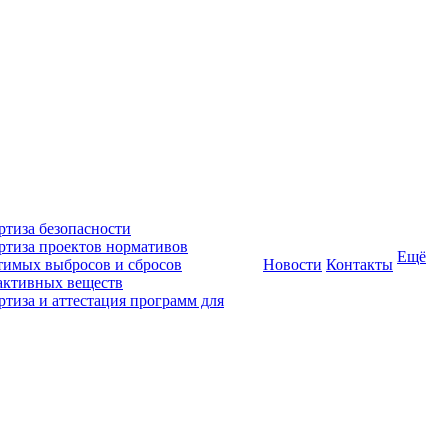
ртиза безопасности
ртиза проектов нормативов
Ещё
тимых выбросов и сбросов
Новости
Контакты
активных веществ
ртиза и аттестация программ для