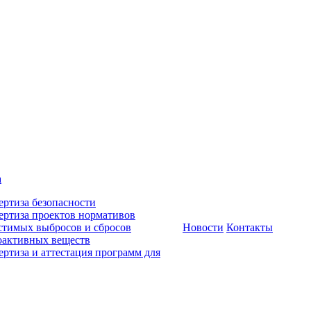
а
ертиза безопасности
ертиза проектов нормативов
стимых выбросов и сбросов
Новости
Контакты
оактивных веществ
ертиза и аттестация программ для