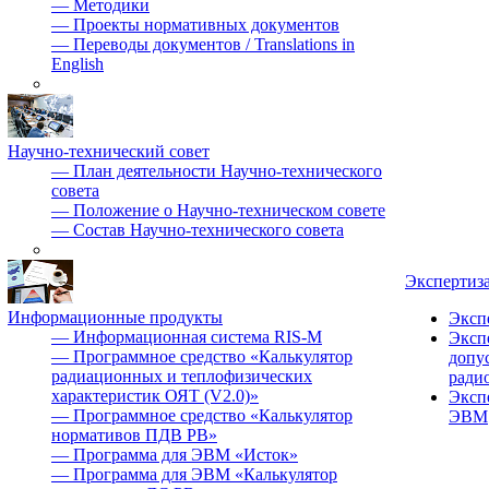
—
Методики
—
Проекты нормативных документов
—
Переводы документов / Translations in
English
Научно-технический совет
—
План деятельности Научно-технического
совета
—
Положение о Научно-техническом совете
—
Состав Научно-технического совета
Экспертиз
Информационные продукты
Эксп
—
Информационная система RIS-M
Эксп
—
Программное средство «Калькулятор
допу
радиационных и теплофизических
ради
характеристик ОЯТ (V2.0)»
Эксп
—
Программное средство «Калькулятор
ЭВМ
нормативов ПДВ РВ»
—
Программа для ЭВМ «Исток»
—
Программа для ЭВМ «Калькулятор