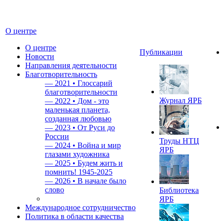
О центре
О центре
Публикации
Новости
Направления деятельности
Благотворительность
—
2021 • Глоссарий
благотворительности
Журнал ЯРБ
—
2022 • Дом - это
маленькая планета,
созданная любовью
—
2023 • От Руси до
России
Труды НТЦ
—
2024 • Война и мир
ЯРБ
глазами художника
—
2025 • Будем жить и
помнить!
1945-2025
—
2026 • В начале было
слово
Библиотека
ЯРБ
Международное сотрудничество
Политика в области качества