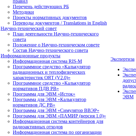
правил
Перечень действующих РБ
Методики
Проекты нормативных документов
Переводы документов / Translations in English
Научно-технический совет
План деятельности Научно-технического
совета
Положение о Научно-техническом совете
Состав Научно-технического совета
Информационные продукты
Экспертиза
Информационная система RIS-M
Программное средство «Калькулятор
Экспе
радиационных и теплофизических
Экспе
характеристик ОЯТ (V2.0)»
допус
Программное средство «Калькулятор
радио
нормативов ПДВ РВ»
Экспе
Программа для ЭВМ «Исток»
ЭВМ
Программа для ЭВМ «Калькулятор
нормативов ДС РВ»
Программа для ЭВМ «Симулятор ВВЭР»
Программа для ЭВМ «ПАМИР (версия 1.0)»
Информационная система контейнеров для
радиоактивных отходов
Информационная система по организации