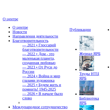
О центре
О центре
Публикации
Новости
Направления деятельности
Благотворительность
—
2021 • Глоссарий
благотворительности
Журнал ЯРБ
—
2022 • Дом - это
маленькая планета,
созданная любовью
—
2023 • От Руси до
России
Труды НТЦ
—
2024 • Война и мир
ЯРБ
глазами художника
—
2025 • Будем жить и
помнить!
1945-2025
—
2026 • В начале было
слово
Библиотека
ЯРБ
Международное сотрудничество