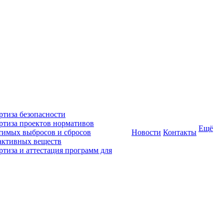
ртиза безопасности
ртиза проектов нормативов
Ещё
тимых выбросов и сбросов
Новости
Контакты
активных веществ
ртиза и аттестация программ для