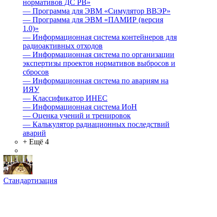
нормативов ДС РВ»
—
Программа для ЭВМ «Симулятор ВВЭР»
—
Программа для ЭВМ «ПАМИР (версия
1.0)»
—
Информационная система контейнеров для
радиоактивных отходов
—
Информационная система по организации
экспертизы проектов нормативов выбросов и
сбросов
—
Информационная система по авариям на
ИЯУ
—
Классификатор ИНЕС
—
Информационная система ИоН
—
Оценка учений и тренировок
—
Калькулятор радиационных последствий
аварий
+ Ещё 4
Стандартизация