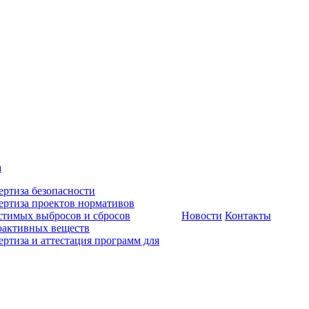
а
ертиза безопасности
ертиза проектов нормативов
стимых выбросов и сбросов
Новости
Контакты
оактивных веществ
ертиза и аттестация программ для