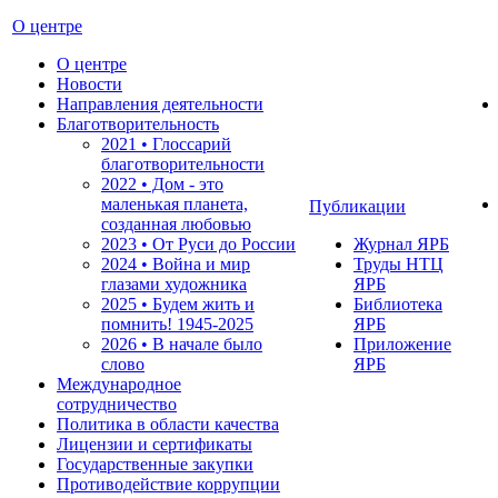
О центре
О центре
Новости
Направления деятельности
Благотворительность
2021 • Глоссарий
благотворительности
2022 • Дом - это
маленькая планета,
Публикации
созданная любовью
2023 • От Руси до России
Журнал ЯРБ
2024 • Война и мир
Труды НТЦ
глазами художника
ЯРБ
2025 • Будем жить и
Библиотека
помнить!
1945-2025
ЯРБ
2026 • В начале было
Приложение
слово
ЯРБ
Международное
сотрудничество
Политика в области качества
Лицензии и сертификаты
Государственные закупки
Противодействие коррупции