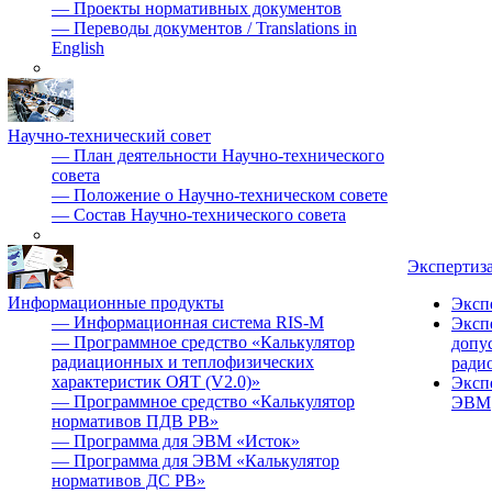
—
Проекты нормативных документов
—
Переводы документов / Translations in
English
Научно-технический совет
—
План деятельности Научно-технического
совета
—
Положение о Научно-техническом совете
—
Состав Научно-технического совета
Экспертиз
Информационные продукты
Эксп
—
Информационная система RIS-M
Эксп
—
Программное средство «Калькулятор
допу
радиационных и теплофизических
ради
характеристик ОЯТ (V2.0)»
Эксп
—
Программное средство «Калькулятор
ЭВМ
нормативов ПДВ РВ»
—
Программа для ЭВМ «Исток»
—
Программа для ЭВМ «Калькулятор
нормативов ДС РВ»