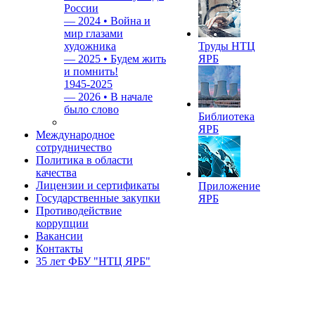
России
—
2024 • Война и
мир глазами
художника
Труды НТЦ
—
2025 • Будем жить
ЯРБ
и помнить!
1945-2025
—
2026 • В начале
было слово
Библиотека
ЯРБ
Международное
сотрудничество
Политика в области
качества
Лицензии и сертификаты
Приложение
Государственные закупки
ЯРБ
Противодействие
коррупции
Вакансии
Контакты
35 лет ФБУ "НТЦ ЯРБ"