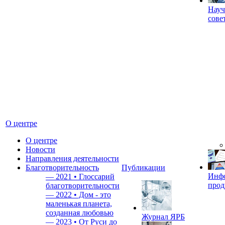
Науч
сове
О центре
О центре
Новости
Направления деятельности
Благотворительность
Публикации
Инф
—
2021 • Глоссарий
прод
благотворительности
—
2022 • Дом - это
маленькая планета,
созданная любовью
Журнал ЯРБ
—
2023 • От Руси до