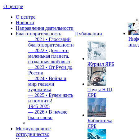
О центре
О центре
Новости
Направления деятельности
Благотворительность
Публикации
Инф
—
2021 • Глоссарий
прод
благотворительности
—
2022 • Дом - это
маленькая планета,
созданная любовью
Журнал ЯРБ
—
2023 • От Руси до
России
—
2024 • Война и
мир глазами
художника
Труды НТЦ
—
2025 • Будем жить
ЯРБ
и помнить!
1945-2025
—
2026 • В начале
было слово
Библиотека
ЯРБ
Международное
сотрудничество