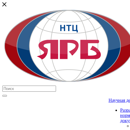
Научная д
Разр
нор
доку