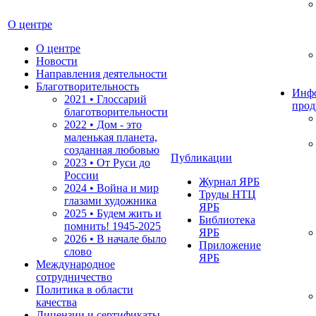
О центре
О центре
Новости
Направления деятельности
Благотворительность
Инф
2021 • Глоссарий
прод
благотворительности
2022 • Дом - это
маленькая планета,
созданная любовью
Публикации
2023 • От Руси до
России
Журнал ЯРБ
2024 • Война и мир
Труды НТЦ
глазами художника
ЯРБ
2025 • Будем жить и
Библиотека
помнить!
1945-2025
ЯРБ
2026 • В начале было
Приложение
слово
ЯРБ
Международное
сотрудничество
Политика в области
качества
Лицензии и сертификаты