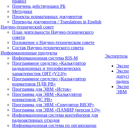
правил
Перечень действующих РБ
Методики
Проекты нормативных документов
Переводы документов / Translations in English
Научно-технический совет
План деятельности Научно-технического
совета
Положение о Научно-техническом совете
Состав Научно-технического совета
Информационные продукты
Экспертиза
Информационная система RIS-M
Программное средство «Калькулятор
Экспе
радиационных и теплофизических
Экспе
характеристик ОЯТ (V2.0)»
допус
Программное средство «Калькулятор
радио
нормативов ПДВ РВ»
Экспе
Программа для ЭВМ «Исток»
ЭВМ
Программа для ЭВМ «Калькулятор
нормативов ДС РВ»
Программа для ЭВМ «Симулятор ВВЭР»
Программа для ЭВМ «ПАМИР (версия 1.0)»
Информационная система контейнеров для
радиоактивных отходов
Информационная система по организации