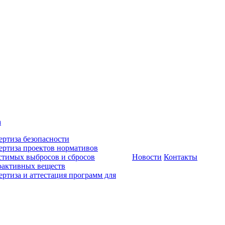
а
ертиза безопасности
ертиза проектов нормативов
стимых выбросов и сбросов
Новости
Контакты
оактивных веществ
ертиза и аттестация программ для