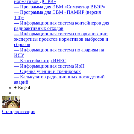
нормативов ДС РВ»
—
Программа для ЭВМ «Симулятор ВВЭР»
—
Программа для ЭВМ «ПАМИР (версия
1.0)»
—
Информационная система контейнеров для
радиоактивных отходов
—
Информационная система по организации
экспертизы проектов нормативов выбросов и
сбросов
—
Информационная система по авариям на
ИЯУ
—
Классификатор ИНЕС
—
Информационная система ИоН
—
Оценка учений и тренировок
—
Калькулятор радиационных последствий
аварий
+ Ещё 4
Стандартизация