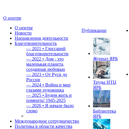
О центре
О центре
Публикации
Новости
Направления деятельности
Благотворительность
—
2021 • Глоссарий
благотворительности
Журнал ЯРБ
—
2022 • Дом - это
маленькая планета,
созданная любовью
—
2023 • От Руси до
России
Труды НТЦ
—
2024 • Война и мир
ЯРБ
глазами художника
—
2025 • Будем жить и
помнить!
1945-2025
—
2026 • В начале было
слово
Библиотека
ЯРБ
Международное сотрудничество
Политика в области качества