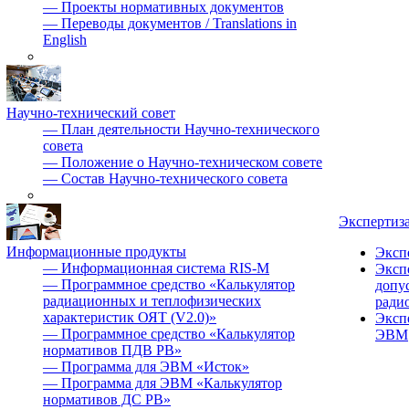
—
Проекты нормативных документов
—
Переводы документов / Translations in
English
Научно-технический совет
—
План деятельности Научно-технического
совета
—
Положение о Научно-техническом совете
—
Состав Научно-технического совета
Экспертиз
Информационные продукты
Эксп
—
Информационная система RIS-M
Эксп
—
Программное средство «Калькулятор
допу
радиационных и теплофизических
ради
характеристик ОЯТ (V2.0)»
Эксп
—
Программное средство «Калькулятор
ЭВМ
нормативов ПДВ РВ»
—
Программа для ЭВМ «Исток»
—
Программа для ЭВМ «Калькулятор
нормативов ДС РВ»