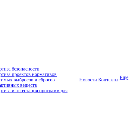
ртиза безопасности
ртиза проектов нормативов
Ещё
тимых выбросов и сбросов
Новости
Контакты
активных веществ
ртиза и аттестация программ для