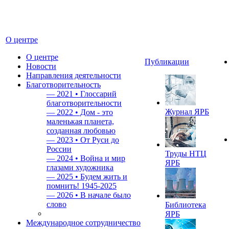
О центре
О центре
Публикации
Новости
Направления деятельности
Благотворительность
—
2021 • Глоссарий
благотворительности
Журнал ЯРБ
—
2022 • Дом - это
маленькая планета,
созданная любовью
—
2023 • От Руси до
России
Труды НТЦ
—
2024 • Война и мир
ЯРБ
глазами художника
—
2025 • Будем жить и
помнить!
1945-2025
—
2026 • В начале было
слово
Библиотека
ЯРБ
Международное сотрудничество