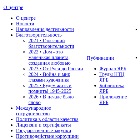
О центре
О центре
Новости
Направления деятельности
Благотворительность
2021 • Глоссарий
благотворительности
2022 • Дом - это
маленькая планета,
Публикации
созданная любовью
2023 • От Руси до России
Журнал ЯРБ
2024 • Война и мир
Труды НТЦ
глазами художника
ЯРБ
2025 • Будем жить и
Библиотека
помнить!
1945-2025
ЯРБ
2026 • В начале было
Приложение
слово
ЯРБ
Международное
сотрудничество
Политика в области качества
Лицензии и сертификаты
Государственные закупки
Противодействие коррупции