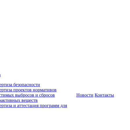
а
ертиза безопасности
ертиза проектов нормативов
стимых выбросов и сбросов
Новости
Контакты
оактивных веществ
ертиза и аттестация программ для