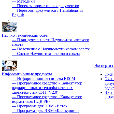
—
Методики
—
Проекты нормативных документов
—
Переводы документов / Translations in
English
Научно-технический совет
—
План деятельности Научно-технического
совета
—
Положение о Научно-техническом совете
—
Состав Научно-технического совета
Экспертиз
Информационные продукты
Эксп
—
Информационная система RIS-M
Эксп
—
Программное средство «Калькулятор
допу
радиационных и теплофизических
ради
характеристик ОЯТ (V2.0)»
Эксп
—
Программное средство «Калькулятор
ЭВМ
нормативов ПДВ РВ»
—
Программа для ЭВМ «Исток»
—
Программа для ЭВМ «Калькулятор