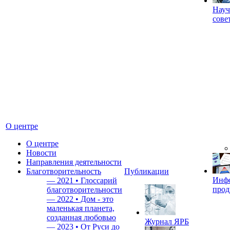
Науч
сове
О центре
О центре
Новости
Направления деятельности
Благотворительность
Публикации
Инф
—
2021 • Глоссарий
прод
благотворительности
—
2022 • Дом - это
маленькая планета,
созданная любовью
Журнал ЯРБ
—
2023 • От Руси до