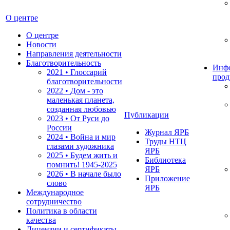
О центре
О центре
Новости
Направления деятельности
Благотворительность
Инф
2021 • Глоссарий
прод
благотворительности
2022 • Дом - это
маленькая планета,
созданная любовью
Публикации
2023 • От Руси до
России
Журнал ЯРБ
2024 • Война и мир
Труды НТЦ
глазами художника
ЯРБ
2025 • Будем жить и
Библиотека
помнить!
1945-2025
ЯРБ
2026 • В начале было
Приложение
слово
ЯРБ
Международное
сотрудничество
Политика в области
качества
Лицензии и сертификаты