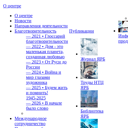
О центре
О центре
Новости
Направления деятельности
Благотворительность
Публикации
Инф
—
2021 • Глоссарий
прод
благотворительности
—
2022 • Дом - это
маленькая планета,
созданная любовью
Журнал ЯРБ
—
2023 • От Руси до
России
—
2024 • Война и
мир глазами
художника
Труды НТЦ
—
2025 • Будем жить
ЯРБ
и помнить!
1945-2025
—
2026 • В начале
было слово
Библиотека
ЯРБ
Международное
сотрудничество