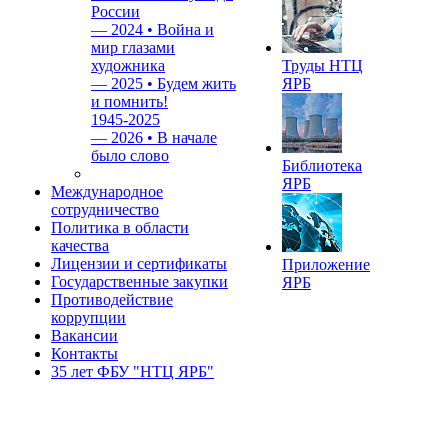
России
—
2024 • Война и
мир глазами
художника
Труды НТЦ
—
2025 • Будем жить
ЯРБ
и помнить!
1945-2025
—
2026 • В начале
было слово
Библиотека
ЯРБ
Международное
сотрудничество
Политика в области
качества
Лицензии и сертификаты
Приложение
Государственные закупки
ЯРБ
Противодействие
коррупции
Вакансии
Контакты
35 лет ФБУ "НТЦ ЯРБ"