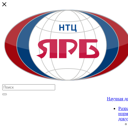
Научная д
Разр
нор
доку