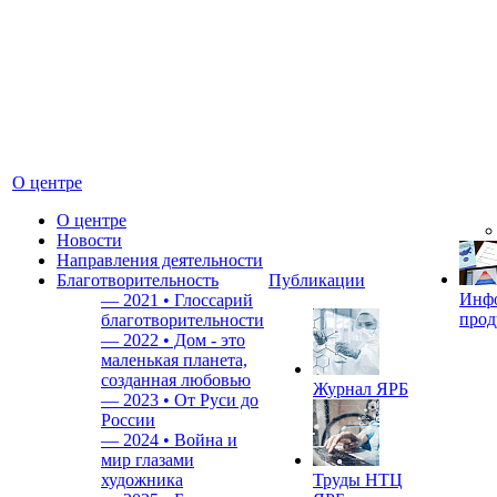
О центре
О центре
Новости
Направления деятельности
Благотворительность
Публикации
Инф
—
2021 • Глоссарий
прод
благотворительности
—
2022 • Дом - это
маленькая планета,
созданная любовью
Журнал ЯРБ
—
2023 • От Руси до
России
—
2024 • Война и
мир глазами
художника
Труды НТЦ