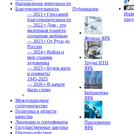
Направления деятельности
Благотворительность
Публикации
Инф
—
2021 • Глоссарий
прод
благотворительности
—
2022 • Дом - это
маленькая планета,
созданная любовью
Журнал ЯРБ
—
2023 • От Руси до
России
—
2024 • Война и
мир глазами
художника
Труды НТЦ
—
2025 • Будем жить
ЯРБ
и помнить!
1945-2025
—
2026 • В начале
было слово
Библиотека
ЯРБ
Международное
сотрудничество
Политика в области
качества
Лицензии и сертификаты
Приложение
Государственные закупки
ЯРБ
Противодействие