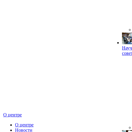
Науч
сове
О центре
О центре
Новости