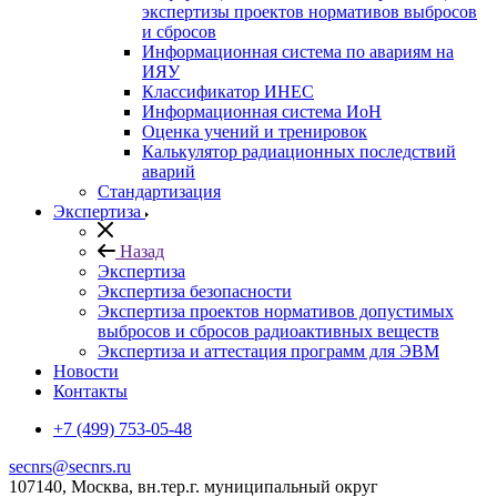
экспертизы проектов нормативов выбросов
и сбросов
Информационная система по авариям на
ИЯУ
Классификатор ИНЕС
Информационная система ИоН
Оценка учений и тренировок
Калькулятор радиационных последствий
аварий
Стандартизация
Экспертиза
Назад
Экспертиза
Экспертиза безопасности
Экспертиза проектов нормативов допустимых
выбросов и сбросов радиоактивных веществ
Экспертиза и аттестация программ для ЭВМ
Новости
Контакты
+7 (499) 753-05-48
secnrs@secnrs.ru
107140, Москва, вн.тер.г. муниципальный округ