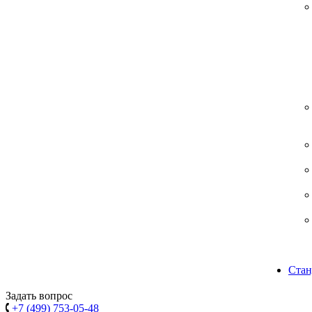
Стан
Задать вопрос
+7 (499) 753-05-48