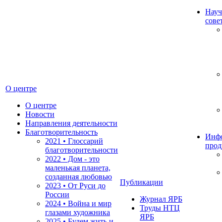
Науч
сове
О центре
О центре
Новости
Направления деятельности
Благотворительность
Инф
2021 • Глоссарий
прод
благотворительности
2022 • Дом - это
маленькая планета,
созданная любовью
Публикации
2023 • От Руси до
России
Журнал ЯРБ
2024 • Война и мир
Труды НТЦ
глазами художника
ЯРБ
2025 • Будем жить и