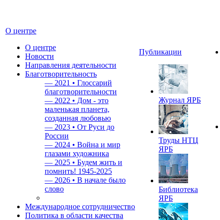
О центре
О центре
Публикации
Новости
Направления деятельности
Благотворительность
—
2021 • Глоссарий
благотворительности
Журнал ЯРБ
—
2022 • Дом - это
маленькая планета,
созданная любовью
—
2023 • От Руси до
России
Труды НТЦ
—
2024 • Война и мир
ЯРБ
глазами художника
—
2025 • Будем жить и
помнить!
1945-2025
—
2026 • В начале было
слово
Библиотека
ЯРБ
Международное сотрудничество
Политика в области качества