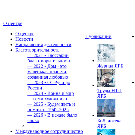
О центре
О центре
Публикации
Новости
Направления деятельности
Благотворительность
—
2021 • Глоссарий
благотворительности
Журнал ЯРБ
—
2022 • Дом - это
маленькая планета,
созданная любовью
—
2023 • От Руси до
России
Труды НТЦ
—
2024 • Война и мир
ЯРБ
глазами художника
—
2025 • Будем жить и
помнить!
1945-2025
—
2026 • В начале было
слово
Библиотека
ЯРБ
Международное сотрудничество