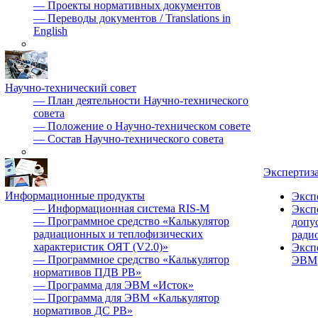
—
Проекты нормативных документов
—
Переводы документов / Translations in
English
Научно-технический совет
—
План деятельности Научно-технического
совета
—
Положение о Научно-техническом совете
—
Состав Научно-технического совета
Экспертиз
Информационные продукты
Эксп
—
Информационная система RIS-M
Эксп
—
Программное средство «Калькулятор
допу
радиационных и теплофизических
ради
характеристик ОЯТ (V2.0)»
Эксп
—
Программное средство «Калькулятор
ЭВМ
нормативов ПДВ РВ»
—
Программа для ЭВМ «Исток»
—
Программа для ЭВМ «Калькулятор
нормативов ДС РВ»