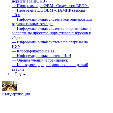
нормативов ДС РВ»
—
Программа для ЭВМ «Симулятор ВВЭР»
—
Программа для ЭВМ «ПАМИР (версия
1.0)»
—
Информационная система контейнеров для
радиоактивных отходов
—
Информационная система по организации
экспертизы проектов нормативов выбросов и
сбросов
—
Информационная система по авариям на
ИЯУ
—
Классификатор ИНЕС
—
Информационная система ИоН
—
Оценка учений и тренировок
—
Калькулятор радиационных последствий
аварий
+ Ещё 4
Стандартизация