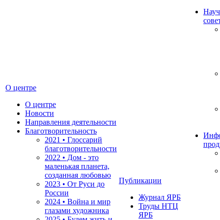
Науч
сове
О центре
О центре
Новости
Направления деятельности
Благотворительность
Инф
2021 • Глоссарий
прод
благотворительности
2022 • Дом - это
маленькая планета,
созданная любовью
Публикации
2023 • От Руси до
России
Журнал ЯРБ
2024 • Война и мир
Труды НТЦ
глазами художника
ЯРБ
2025 • Будем жить и