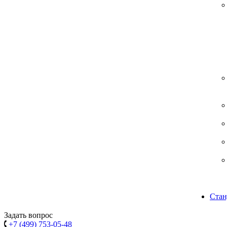
Стан
Задать вопрос
+7 (499) 753-05-48