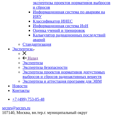
экспертизы проектов нормативов выбросов
и сбросов
Информационная система по авариям на
ИЯУ
Классификатор ИНЕС
Информационная система ИоН
Оценка учений и тренировок
Калькулятор радиационных последствий
аварий
Стандартизация
Экспертиза
Назад
Экспертиза
Экспертиза безопасности
Экспертиза проектов нормативов допустимых
выбросов и сбросов радиоактивных веществ
Экспертиза и аттестация программ для ЭВМ
Новости
Контакты
+7 (499) 753-05-48
secnrs@secnrs.ru
107140, Москва, вн.тер.г. муниципальный округ