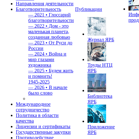
Направления деятельности
Благотворительность
Публикации
Инф
—
2021 • Глоссарий
прод
благотворительности
—
2022 • Дом - это
маленькая планета,
созданная любовью
Журнал ЯРБ
—
2023 • От Руси до
России
—
2024 • Война и
мир глазами
художника
Труды НТЦ
—
2025 • Будем жить
ЯРБ
и помнить!
1945-2025
—
2026 • В начале
было слово
Библиотека
ЯРБ
Международное
сотрудничество
Политика в области
качества
Лицензии и сертификаты
Приложение
Государственные закупки
ЯРБ
Противодействие