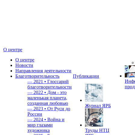
О центре
О центре
Новости
Направления деятельности
Благотворительность
Публикации
Инф
—
2021 • Глоссарий
прод
благотворительности
—
2022 • Дом - это
маленькая планета,
созданная любовью
Журнал ЯРБ
—
2023 • От Руси до
России
—
2024 • Война и
мир глазами
художника
Труды НТЦ