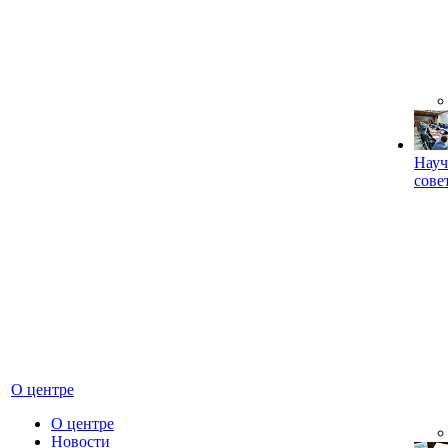
Науч
сове
О центре
О центре
Новости