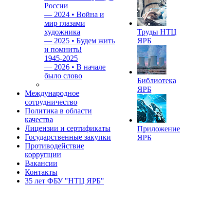
России
—
2024 • Война и
мир глазами
художника
Труды НТЦ
—
2025 • Будем жить
ЯРБ
и помнить!
1945-2025
—
2026 • В начале
было слово
Библиотека
ЯРБ
Международное
сотрудничество
Политика в области
качества
Лицензии и сертификаты
Приложение
Государственные закупки
ЯРБ
Противодействие
коррупции
Вакансии
Контакты
35 лет ФБУ "НТЦ ЯРБ"