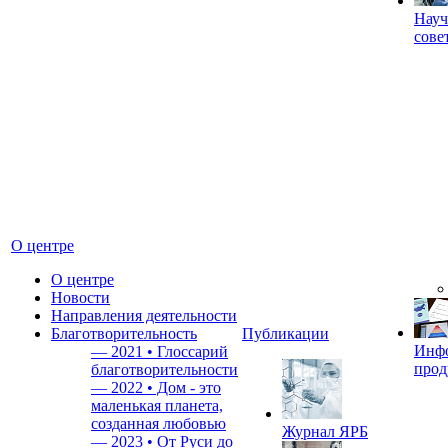
Науч
сове
О центре
О центре
Новости
Направления деятельности
Благотворительность
Публикации
Инф
—
2021 • Глоссарий
прод
благотворительности
—
2022 • Дом - это
маленькая планета,
созданная любовью
Журнал ЯРБ
—
2023 • От Руси до