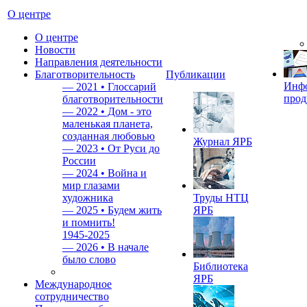
О центре
О центре
Новости
Направления деятельности
Благотворительность
Публикации
Инф
—
2021 • Глоссарий
прод
благотворительности
—
2022 • Дом - это
маленькая планета,
созданная любовью
Журнал ЯРБ
—
2023 • От Руси до
России
—
2024 • Война и
мир глазами
художника
Труды НТЦ
—
2025 • Будем жить
ЯРБ
и помнить!
1945-2025
—
2026 • В начале
было слово
Библиотека
ЯРБ
Международное
сотрудничество