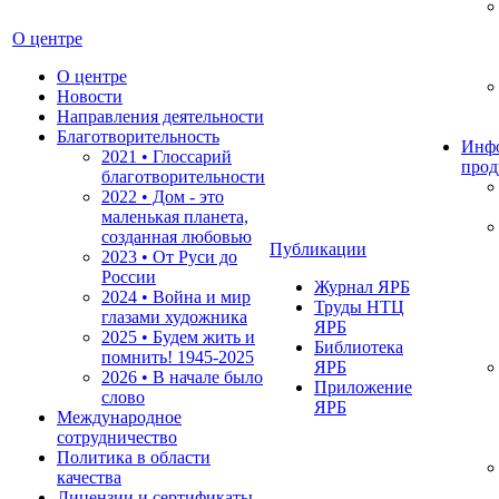
О центре
О центре
Новости
Направления деятельности
Благотворительность
Инф
2021 • Глоссарий
прод
благотворительности
2022 • Дом - это
маленькая планета,
созданная любовью
Публикации
2023 • От Руси до
России
Журнал ЯРБ
2024 • Война и мир
Труды НТЦ
глазами художника
ЯРБ
2025 • Будем жить и
Библиотека
помнить!
1945-2025
ЯРБ
2026 • В начале было
Приложение
слово
ЯРБ
Международное
сотрудничество
Политика в области
качества
Лицензии и сертификаты