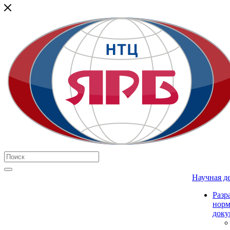
Научная д
Разр
нор
доку