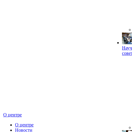
Науч
сове
О центре
О центре
Новости