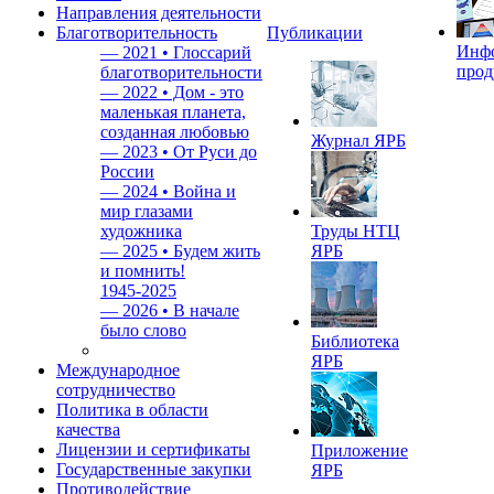
Направления деятельности
Благотворительность
Публикации
Инф
—
2021 • Глоссарий
прод
благотворительности
—
2022 • Дом - это
маленькая планета,
созданная любовью
Журнал ЯРБ
—
2023 • От Руси до
России
—
2024 • Война и
мир глазами
художника
Труды НТЦ
—
2025 • Будем жить
ЯРБ
и помнить!
1945-2025
—
2026 • В начале
было слово
Библиотека
ЯРБ
Международное
сотрудничество
Политика в области
качества
Лицензии и сертификаты
Приложение
Государственные закупки
ЯРБ
Противодействие