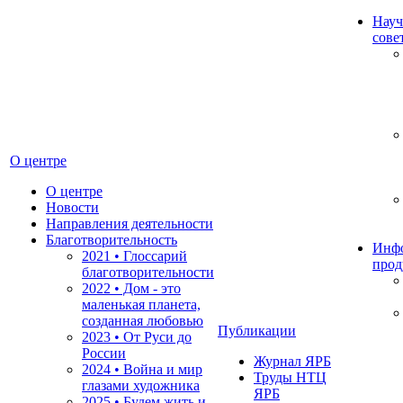
Науч
сове
О центре
О центре
Новости
Направления деятельности
Благотворительность
Инф
2021 • Глоссарий
прод
благотворительности
2022 • Дом - это
маленькая планета,
созданная любовью
Публикации
2023 • От Руси до
России
Журнал ЯРБ
2024 • Война и мир
Труды НТЦ
глазами художника
ЯРБ
2025 • Будем жить и