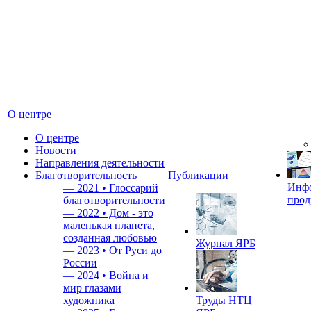
О центре
О центре
Новости
Направления деятельности
Благотворительность
Публикации
Инф
—
2021 • Глоссарий
прод
благотворительности
—
2022 • Дом - это
маленькая планета,
созданная любовью
Журнал ЯРБ
—
2023 • От Руси до
России
—
2024 • Война и
мир глазами
художника
Труды НТЦ