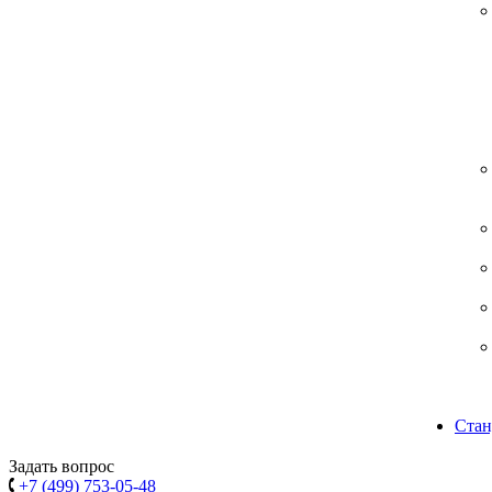
Стан
Задать вопрос
+7 (499) 753-05-48