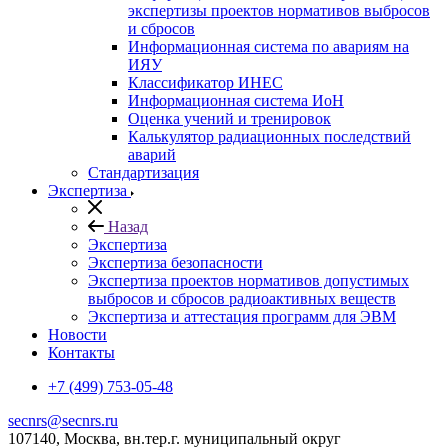
экспертизы проектов нормативов выбросов
и сбросов
Информационная система по авариям на
ИЯУ
Классификатор ИНЕС
Информационная система ИоН
Оценка учений и тренировок
Калькулятор радиационных последствий
аварий
Стандартизация
Экспертиза
Назад
Экспертиза
Экспертиза безопасности
Экспертиза проектов нормативов допустимых
выбросов и сбросов радиоактивных веществ
Экспертиза и аттестация программ для ЭВМ
Новости
Контакты
+7 (499) 753-05-48
secnrs@secnrs.ru
107140, Москва, вн.тер.г. муниципальный округ