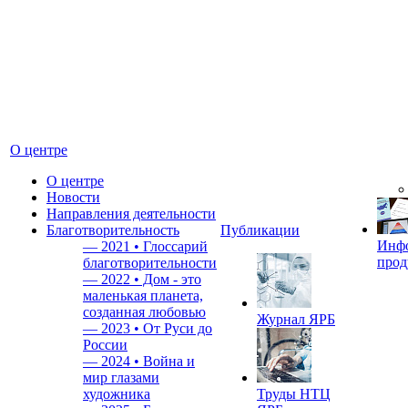
О центре
О центре
Новости
Направления деятельности
Благотворительность
Публикации
Инф
—
2021 • Глоссарий
прод
благотворительности
—
2022 • Дом - это
маленькая планета,
созданная любовью
Журнал ЯРБ
—
2023 • От Руси до
России
—
2024 • Война и
мир глазами
художника
Труды НТЦ