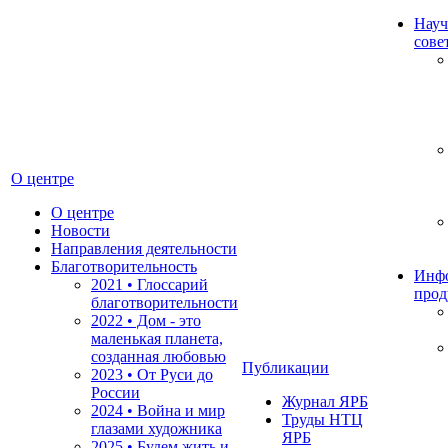
Науч
сове
О центре
О центре
Новости
Направления деятельности
Благотворительность
Инф
2021 • Глоссарий
прод
благотворительности
2022 • Дом - это
маленькая планета,
созданная любовью
Публикации
2023 • От Руси до
России
Журнал ЯРБ
2024 • Война и мир
Труды НТЦ
глазами художника
ЯРБ
2025 • Будем жить и