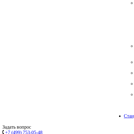
Стан
Задать вопрос
+7 (499) 753-05-48