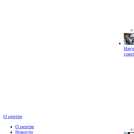
Науч
сове
О центре
О центре
Новости