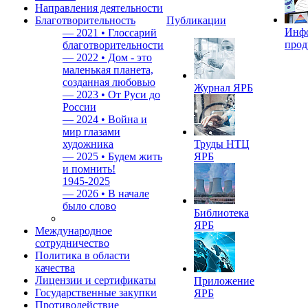
Направления деятельности
Благотворительность
Публикации
Инф
—
2021 • Глоссарий
прод
благотворительности
—
2022 • Дом - это
маленькая планета,
созданная любовью
Журнал ЯРБ
—
2023 • От Руси до
России
—
2024 • Война и
мир глазами
художника
Труды НТЦ
—
2025 • Будем жить
ЯРБ
и помнить!
1945-2025
—
2026 • В начале
было слово
Библиотека
ЯРБ
Международное
сотрудничество
Политика в области
качества
Лицензии и сертификаты
Приложение
Государственные закупки
ЯРБ
Противодействие