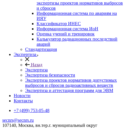
экспертизы проектов нормативов выбросов
и сбросов
Информационная система по авариям на
ИЯУ
Классификатор ИНЕС
Информационная система ИоН
Оценка учений и тренировок
Калькулятор радиационных последствий
аварий
Стандартизация
Экспертиза
Назад
Экспертиза
Экспертиза безопасности
Экспертиза проектов нормативов допустимых
выбросов и сбросов радиоактивных веществ
Экспертиза и аттестация программ для ЭВМ
Новости
Контакты
+7 (499) 753-05-48
secnrs@secnrs.ru
107140, Москва, вн.тер.г. муниципальный округ