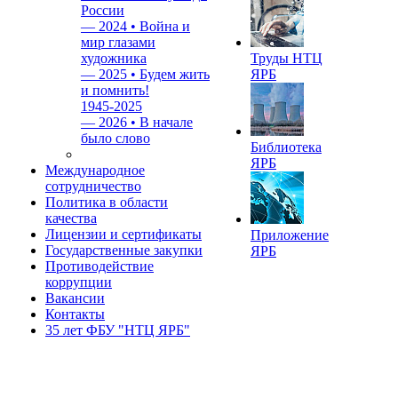
России
—
2024 • Война и
мир глазами
художника
Труды НТЦ
—
2025 • Будем жить
ЯРБ
и помнить!
1945-2025
—
2026 • В начале
было слово
Библиотека
ЯРБ
Международное
сотрудничество
Политика в области
качества
Лицензии и сертификаты
Приложение
Государственные закупки
ЯРБ
Противодействие
коррупции
Вакансии
Контакты
35 лет ФБУ "НТЦ ЯРБ"