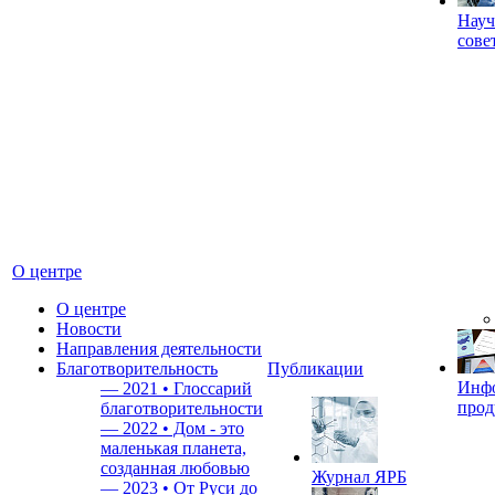
Науч
сове
О центре
О центре
Новости
Направления деятельности
Благотворительность
Публикации
Инф
—
2021 • Глоссарий
прод
благотворительности
—
2022 • Дом - это
маленькая планета,
созданная любовью
Журнал ЯРБ
—
2023 • От Руси до