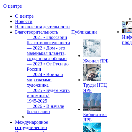
О центре
О центре
Новости
Направления деятельности
Благотворительность
Публикации
Инф
—
2021 • Глоссарий
прод
благотворительности
—
2022 • Дом - это
маленькая планета,
созданная любовью
Журнал ЯРБ
—
2023 • От Руси до
России
—
2024 • Война и
мир глазами
художника
Труды НТЦ
—
2025 • Будем жить
ЯРБ
и помнить!
1945-2025
—
2026 • В начале
было слово
Библиотека
ЯРБ
Международное
сотрудничество