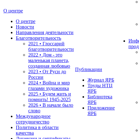
О центре
О центре
Новости
Направления деятельности
Благотворительность
Инф
2021 • Глоссарий
прод
благотворительности
2022 • Дом - это
маленькая планета,
созданная любовью
Публикации
2023 • От Руси до
России
Журнал ЯРБ
2024 • Война и мир
Труды НТЦ
глазами художника
ЯРБ
2025 • Будем жить и
Библиотека
помнить!
1945-2025
ЯРБ
2026 • В начале было
Приложение
слово
ЯРБ
Международное
сотрудничество
Политика в области
качества
Лицензии и сертификаты