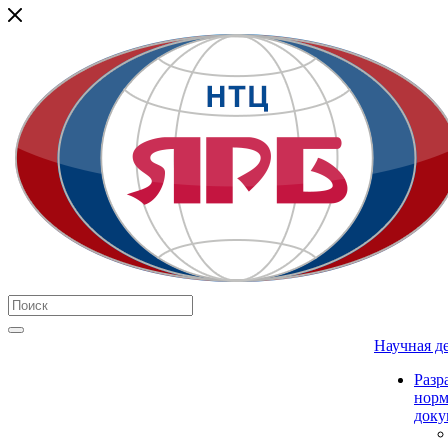
Научная д
Разр
нор
доку