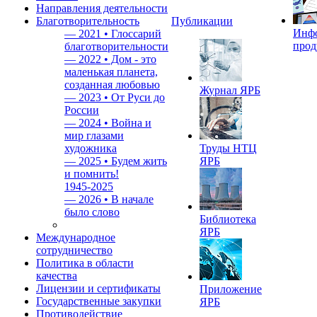
Направления деятельности
Благотворительность
Публикации
Инф
—
2021 • Глоссарий
прод
благотворительности
—
2022 • Дом - это
маленькая планета,
созданная любовью
Журнал ЯРБ
—
2023 • От Руси до
России
—
2024 • Война и
мир глазами
художника
Труды НТЦ
—
2025 • Будем жить
ЯРБ
и помнить!
1945-2025
—
2026 • В начале
было слово
Библиотека
ЯРБ
Международное
сотрудничество
Политика в области
качества
Лицензии и сертификаты
Приложение
Государственные закупки
ЯРБ
Противодействие