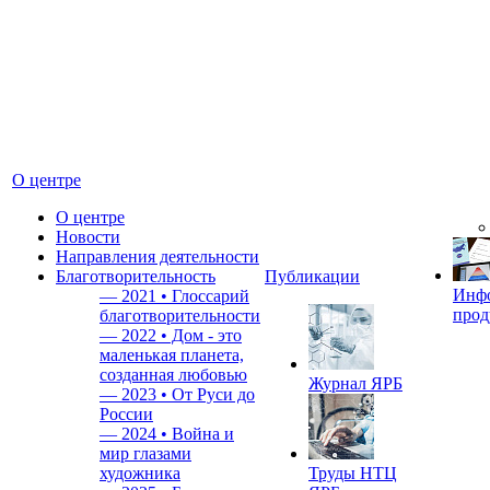
О центре
О центре
Новости
Направления деятельности
Благотворительность
Публикации
Инф
—
2021 • Глоссарий
прод
благотворительности
—
2022 • Дом - это
маленькая планета,
созданная любовью
Журнал ЯРБ
—
2023 • От Руси до
России
—
2024 • Война и
мир глазами
художника
Труды НТЦ