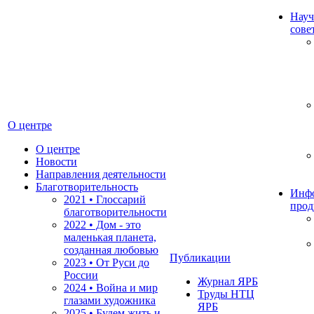
Науч
сове
О центре
О центре
Новости
Направления деятельности
Благотворительность
Инф
2021 • Глоссарий
прод
благотворительности
2022 • Дом - это
маленькая планета,
созданная любовью
Публикации
2023 • От Руси до
России
Журнал ЯРБ
2024 • Война и мир
Труды НТЦ
глазами художника
ЯРБ
2025 • Будем жить и