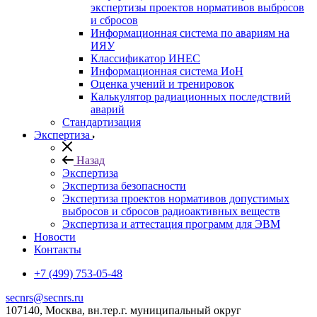
экспертизы проектов нормативов выбросов
и сбросов
Информационная система по авариям на
ИЯУ
Классификатор ИНЕС
Информационная система ИоН
Оценка учений и тренировок
Калькулятор радиационных последствий
аварий
Стандартизация
Экспертиза
Назад
Экспертиза
Экспертиза безопасности
Экспертиза проектов нормативов допустимых
выбросов и сбросов радиоактивных веществ
Экспертиза и аттестация программ для ЭВМ
Новости
Контакты
+7 (499) 753-05-48
secnrs@secnrs.ru
107140, Москва, вн.тер.г. муниципальный округ