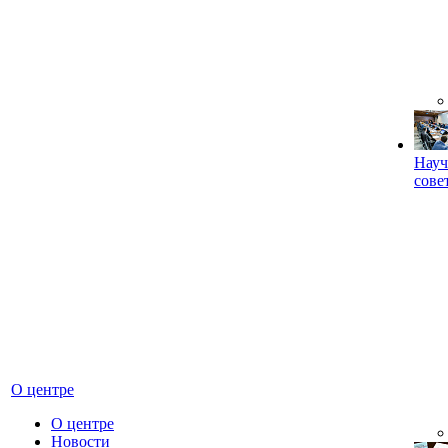
Науч
сове
О центре
О центре
Новости