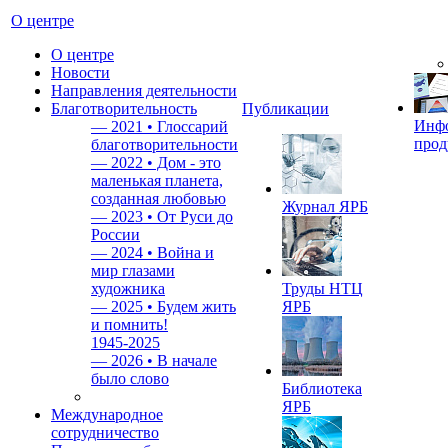
О центре
О центре
Новости
Направления деятельности
Благотворительность
Публикации
Инф
—
2021 • Глоссарий
прод
благотворительности
—
2022 • Дом - это
маленькая планета,
созданная любовью
Журнал ЯРБ
—
2023 • От Руси до
России
—
2024 • Война и
мир глазами
художника
Труды НТЦ
—
2025 • Будем жить
ЯРБ
и помнить!
1945-2025
—
2026 • В начале
было слово
Библиотека
ЯРБ
Международное
сотрудничество