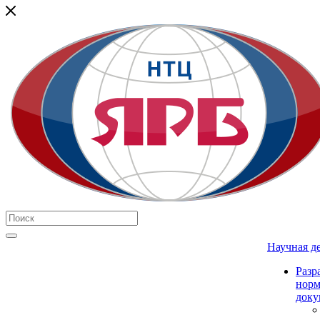
Научная д
Разр
нор
доку