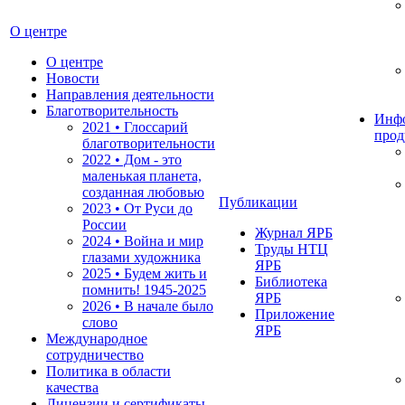
О центре
О центре
Новости
Направления деятельности
Благотворительность
Инф
2021 • Глоссарий
прод
благотворительности
2022 • Дом - это
маленькая планета,
созданная любовью
Публикации
2023 • От Руси до
России
Журнал ЯРБ
2024 • Война и мир
Труды НТЦ
глазами художника
ЯРБ
2025 • Будем жить и
Библиотека
помнить!
1945-2025
ЯРБ
2026 • В начале было
Приложение
слово
ЯРБ
Международное
сотрудничество
Политика в области
качества
Лицензии и сертификаты