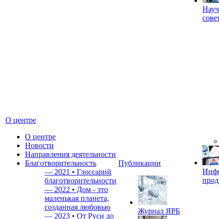
Науч
сове
О центре
О центре
Новости
Направления деятельности
Благотворительность
Публикации
Инф
—
2021 • Глоссарий
прод
благотворительности
—
2022 • Дом - это
маленькая планета,
созданная любовью
Журнал ЯРБ
—
2023 • От Руси до