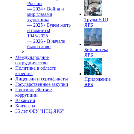
России
—
2024 • Война и
мир глазами
художника
Труды НТЦ
—
2025 • Будем жить
ЯРБ
и помнить!
1945-2025
—
2026 • В начале
было слово
Библиотека
ЯРБ
Международное
сотрудничество
Политика в области
качества
Лицензии и сертификаты
Приложение
Государственные закупки
ЯРБ
Противодействие
коррупции
Вакансии
Контакты
35 лет ФБУ "НТЦ ЯРБ"