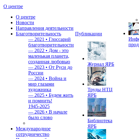
О центре
О центре
Новости
Направления деятельности
Благотворительность
Публикации
Инф
—
2021 • Глоссарий
прод
благотворительности
—
2022 • Дом - это
маленькая планета,
созданная любовью
Журнал ЯРБ
—
2023 • От Руси до
России
—
2024 • Война и
мир глазами
художника
Труды НТЦ
—
2025 • Будем жить
ЯРБ
и помнить!
1945-2025
—
2026 • В начале
было слово
Библиотека
ЯРБ
Международное
сотрудничество