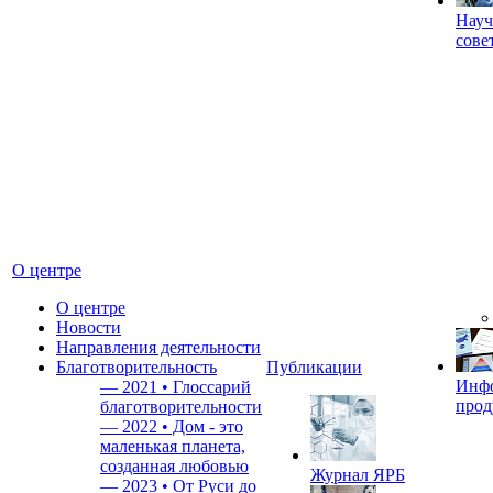
Науч
сове
О центре
О центре
Новости
Направления деятельности
Благотворительность
Публикации
Инф
—
2021 • Глоссарий
прод
благотворительности
—
2022 • Дом - это
маленькая планета,
созданная любовью
Журнал ЯРБ
—
2023 • От Руси до