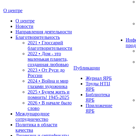
О центре
О центре
Новости
Направления деятельности
Благотворительность
Инф
2021 • Глоссарий
прод
благотворительности
2022 • Дом - это
маленькая планета,
созданная любовью
Публикации
2023 • От Руси до
России
Журнал ЯРБ
2024 • Война и мир
Труды НТЦ
глазами художника
ЯРБ
2025 • Будем жить и
Библиотека
помнить!
1945-2025
ЯРБ
2026 • В начале было
Приложение
слово
ЯРБ
Международное
сотрудничество
Политика в области
качества
Лицензии и сертификаты