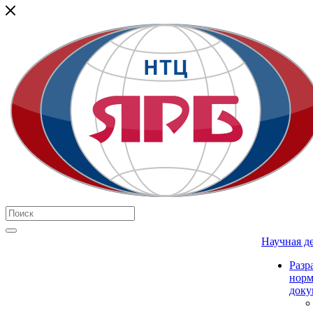
Научная д
Разр
нор
доку