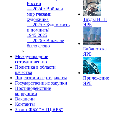
России
—
2024 • Война и
мир глазами
художника
Труды НТЦ
—
2025 • Будем жить
ЯРБ
и помнить!
1945-2025
—
2026 • В начале
было слово
Библиотека
ЯРБ
Международное
сотрудничество
Политика в области
качества
Лицензии и сертификаты
Приложение
Государственные закупки
ЯРБ
Противодействие
коррупции
Вакансии
Контакты
35 лет ФБУ "НТЦ ЯРБ"