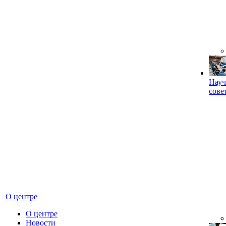
Науч
сове
О центре
О центре
Новости