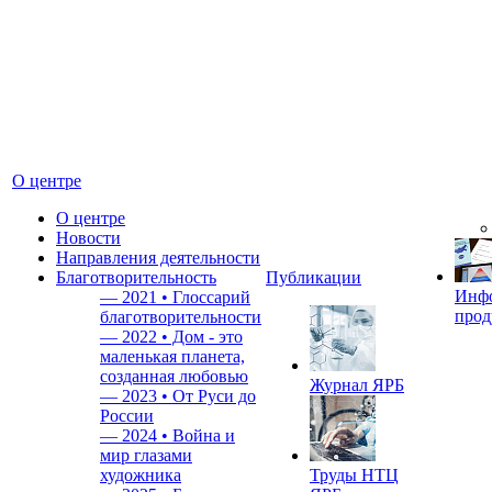
О центре
О центре
Новости
Направления деятельности
Благотворительность
Публикации
Инф
—
2021 • Глоссарий
прод
благотворительности
—
2022 • Дом - это
маленькая планета,
созданная любовью
Журнал ЯРБ
—
2023 • От Руси до
России
—
2024 • Война и
мир глазами
художника
Труды НТЦ