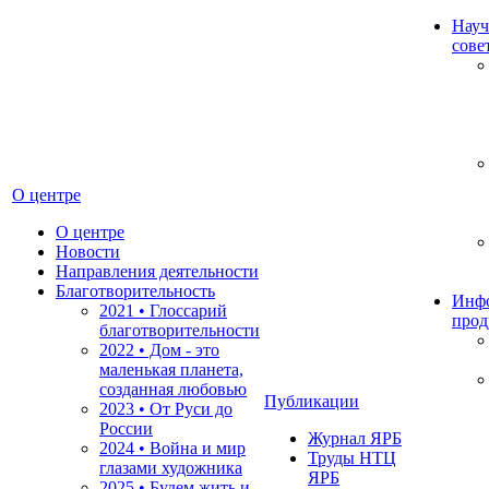
Науч
сове
О центре
О центре
Новости
Направления деятельности
Благотворительность
Инф
2021 • Глоссарий
прод
благотворительности
2022 • Дом - это
маленькая планета,
созданная любовью
Публикации
2023 • От Руси до
России
Журнал ЯРБ
2024 • Война и мир
Труды НТЦ
глазами художника
ЯРБ
2025 • Будем жить и