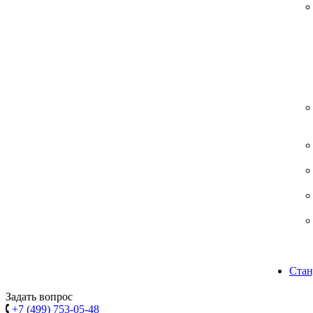
Стан
Задать вопрос
+7 (499) 753-05-48