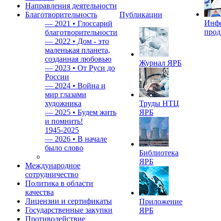
Направления деятельности
Благотворительность
Публикации
Инф
—
2021 • Глоссарий
прод
благотворительности
—
2022 • Дом - это
маленькая планета,
созданная любовью
Журнал ЯРБ
—
2023 • От Руси до
России
—
2024 • Война и
мир глазами
художника
Труды НТЦ
—
2025 • Будем жить
ЯРБ
и помнить!
1945-2025
—
2026 • В начале
было слово
Библиотека
ЯРБ
Международное
сотрудничество
Политика в области
качества
Лицензии и сертификаты
Приложение
Государственные закупки
ЯРБ
Противодействие