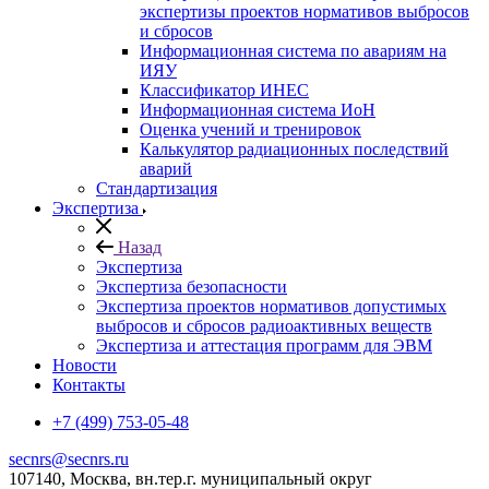
экспертизы проектов нормативов выбросов
и сбросов
Информационная система по авариям на
ИЯУ
Классификатор ИНЕС
Информационная система ИоН
Оценка учений и тренировок
Калькулятор радиационных последствий
аварий
Стандартизация
Экспертиза
Назад
Экспертиза
Экспертиза безопасности
Экспертиза проектов нормативов допустимых
выбросов и сбросов радиоактивных веществ
Экспертиза и аттестация программ для ЭВМ
Новости
Контакты
+7 (499) 753-05-48
secnrs@secnrs.ru
107140, Москва, вн.тер.г. муниципальный округ