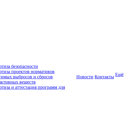
ртиза безопасности
ртиза проектов нормативов
Ещё
тимых выбросов и сбросов
Новости
Контакты
активных веществ
ртиза и аттестация программ для