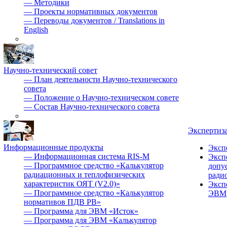
—
Методики
—
Проекты нормативных документов
—
Переводы документов / Translations in
English
Научно-технический совет
—
План деятельности Научно-технического
совета
—
Положение о Научно-техническом совете
—
Состав Научно-технического совета
Экспертиз
Информационные продукты
Эксп
—
Информационная система RIS-M
Эксп
—
Программное средство «Калькулятор
допу
радиационных и теплофизических
ради
характеристик ОЯТ (V2.0)»
Эксп
—
Программное средство «Калькулятор
ЭВМ
нормативов ПДВ РВ»
—
Программа для ЭВМ «Исток»
—
Программа для ЭВМ «Калькулятор