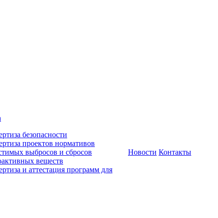
а
ертиза безопасности
ертиза проектов нормативов
стимых выбросов и сбросов
Новости
Контакты
оактивных веществ
ертиза и аттестация программ для