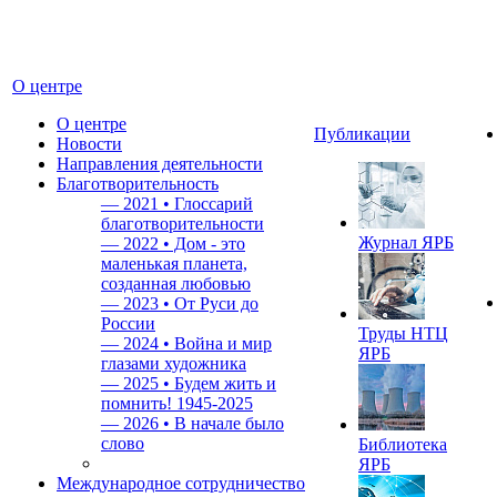
О центре
О центре
Публикации
Новости
Направления деятельности
Благотворительность
—
2021 • Глоссарий
благотворительности
Журнал ЯРБ
—
2022 • Дом - это
маленькая планета,
созданная любовью
—
2023 • От Руси до
России
Труды НТЦ
—
2024 • Война и мир
ЯРБ
глазами художника
—
2025 • Будем жить и
помнить!
1945-2025
—
2026 • В начале было
слово
Библиотека
ЯРБ
Международное сотрудничество