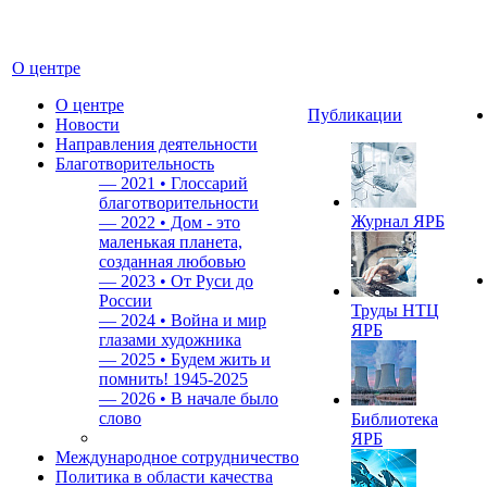
О центре
О центре
Публикации
Новости
Направления деятельности
Благотворительность
—
2021 • Глоссарий
благотворительности
Журнал ЯРБ
—
2022 • Дом - это
маленькая планета,
созданная любовью
—
2023 • От Руси до
России
Труды НТЦ
—
2024 • Война и мир
ЯРБ
глазами художника
—
2025 • Будем жить и
помнить!
1945-2025
—
2026 • В начале было
слово
Библиотека
ЯРБ
Международное сотрудничество
Политика в области качества