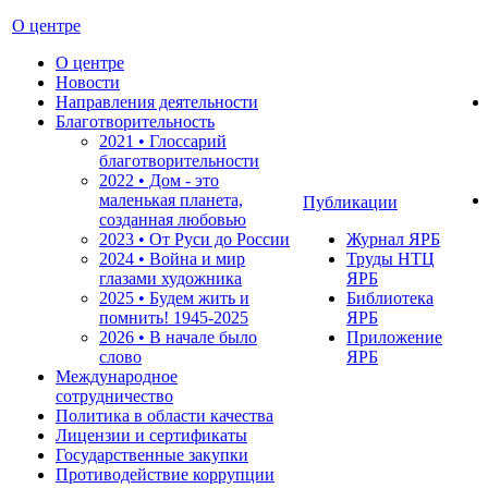
О центре
О центре
Новости
Направления деятельности
Благотворительность
2021 • Глоссарий
благотворительности
2022 • Дом - это
маленькая планета,
Публикации
созданная любовью
2023 • От Руси до России
Журнал ЯРБ
2024 • Война и мир
Труды НТЦ
глазами художника
ЯРБ
2025 • Будем жить и
Библиотека
помнить!
1945-2025
ЯРБ
2026 • В начале было
Приложение
слово
ЯРБ
Международное
сотрудничество
Политика в области качества
Лицензии и сертификаты
Государственные закупки
Противодействие коррупции