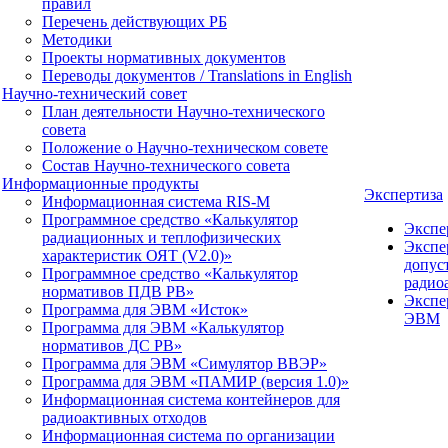
правил
Перечень действующих РБ
Методики
Проекты нормативных документов
Переводы документов / Translations in English
Научно-технический совет
План деятельности Научно-технического
совета
Положение о Научно-техническом совете
Состав Научно-технического совета
Информационные продукты
Экспертиза
Информационная система RIS-M
Программное средство «Калькулятор
Экспе
радиационных и теплофизических
Экспе
характеристик ОЯТ (V2.0)»
допус
Программное средство «Калькулятор
радио
нормативов ПДВ РВ»
Экспе
Программа для ЭВМ «Исток»
ЭВМ
Программа для ЭВМ «Калькулятор
нормативов ДС РВ»
Программа для ЭВМ «Симулятор ВВЭР»
Программа для ЭВМ «ПАМИР (версия 1.0)»
Информационная система контейнеров для
радиоактивных отходов
Информационная система по организации