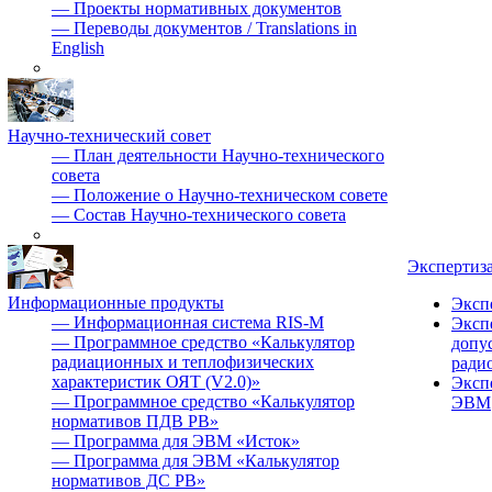
—
Проекты нормативных документов
—
Переводы документов / Translations in
English
Научно-технический совет
—
План деятельности Научно-технического
совета
—
Положение о Научно-техническом совете
—
Состав Научно-технического совета
Экспертиз
Информационные продукты
Эксп
—
Информационная система RIS-M
Эксп
—
Программное средство «Калькулятор
допу
радиационных и теплофизических
ради
характеристик ОЯТ (V2.0)»
Эксп
—
Программное средство «Калькулятор
ЭВМ
нормативов ПДВ РВ»
—
Программа для ЭВМ «Исток»
—
Программа для ЭВМ «Калькулятор
нормативов ДС РВ»