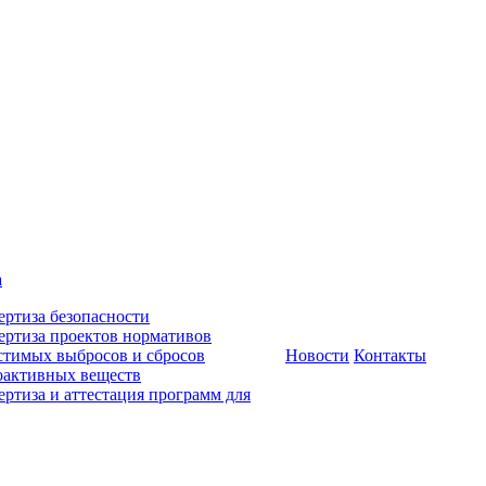
а
ертиза безопасности
ертиза проектов нормативов
стимых выбросов и сбросов
Новости
Контакты
оактивных веществ
ертиза и аттестация программ для