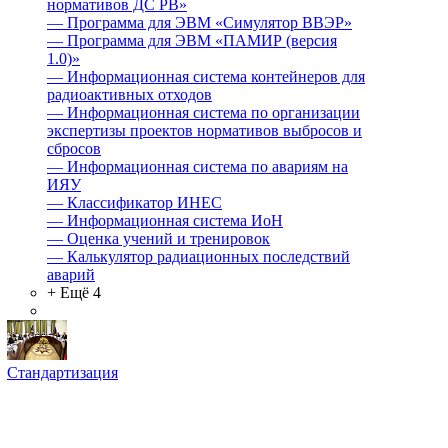
нормативов ДС РВ»
—
Программа для ЭВМ «Симулятор ВВЭР»
—
Программа для ЭВМ «ПАМИР (версия
1.0)»
—
Информационная система контейнеров для
радиоактивных отходов
—
Информационная система по организации
экспертизы проектов нормативов выбросов и
сбросов
—
Информационная система по авариям на
ИЯУ
—
Классификатор ИНЕС
—
Информационная система ИоН
—
Оценка учений и тренировок
—
Калькулятор радиационных последствий
аварий
+ Ещё 4
Стандартизация