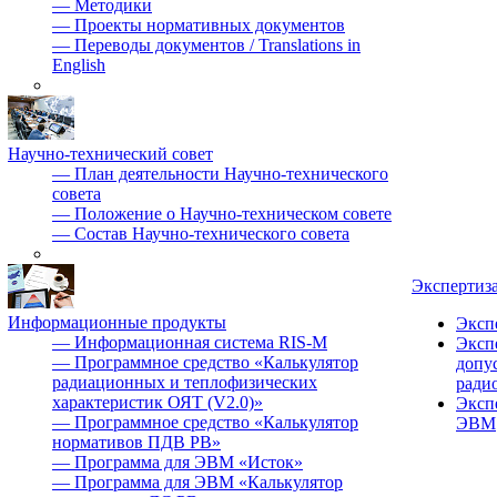
—
Методики
—
Проекты нормативных документов
—
Переводы документов / Translations in
English
Научно-технический совет
—
План деятельности Научно-технического
совета
—
Положение о Научно-техническом совете
—
Состав Научно-технического совета
Экспертиз
Информационные продукты
Эксп
—
Информационная система RIS-M
Эксп
—
Программное средство «Калькулятор
допу
радиационных и теплофизических
ради
характеристик ОЯТ (V2.0)»
Эксп
—
Программное средство «Калькулятор
ЭВМ
нормативов ПДВ РВ»
—
Программа для ЭВМ «Исток»
—
Программа для ЭВМ «Калькулятор