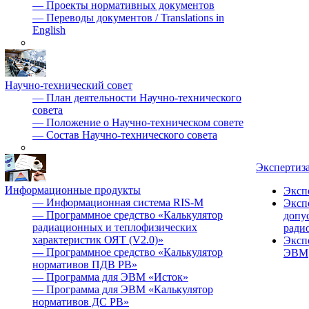
—
Проекты нормативных документов
—
Переводы документов / Translations in
English
Научно-технический совет
—
План деятельности Научно-технического
совета
—
Положение о Научно-техническом совете
—
Состав Научно-технического совета
Экспертиз
Информационные продукты
Эксп
—
Информационная система RIS-M
Эксп
—
Программное средство «Калькулятор
допу
радиационных и теплофизических
ради
характеристик ОЯТ (V2.0)»
Эксп
—
Программное средство «Калькулятор
ЭВМ
нормативов ПДВ РВ»
—
Программа для ЭВМ «Исток»
—
Программа для ЭВМ «Калькулятор
нормативов ДС РВ»