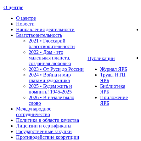
О центре
О центре
Новости
Направления деятельности
Благотворительность
2021 • Глоссарий
благотворительности
2022 • Дом - это
маленькая планета,
Публикации
созданная любовью
2023 • От Руси до России
Журнал ЯРБ
2024 • Война и мир
Труды НТЦ
глазами художника
ЯРБ
2025 • Будем жить и
Библиотека
помнить!
1945-2025
ЯРБ
2026 • В начале было
Приложение
слово
ЯРБ
Международное
сотрудничество
Политика в области качества
Лицензии и сертификаты
Государственные закупки
Противодействие коррупции