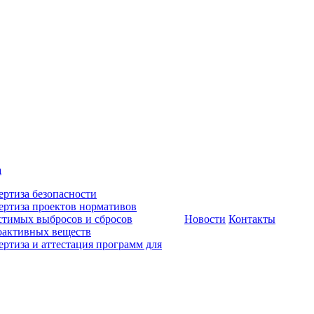
а
ертиза безопасности
ертиза проектов нормативов
стимых выбросов и сбросов
Новости
Контакты
оактивных веществ
ертиза и аттестация программ для