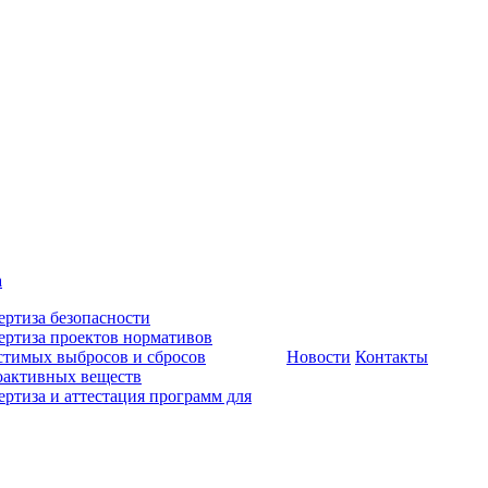
а
ертиза безопасности
ертиза проектов нормативов
стимых выбросов и сбросов
Новости
Контакты
оактивных веществ
ертиза и аттестация программ для