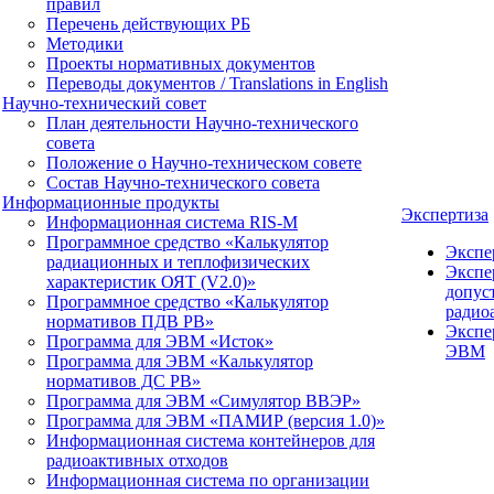
правил
Перечень действующих РБ
Методики
Проекты нормативных документов
Переводы документов / Translations in English
Научно-технический совет
План деятельности Научно-технического
совета
Положение о Научно-техническом совете
Состав Научно-технического совета
Информационные продукты
Экспертиза
Информационная система RIS-M
Программное средство «Калькулятор
Экспе
радиационных и теплофизических
Экспе
характеристик ОЯТ (V2.0)»
допус
Программное средство «Калькулятор
радио
нормативов ПДВ РВ»
Экспе
Программа для ЭВМ «Исток»
ЭВМ
Программа для ЭВМ «Калькулятор
нормативов ДС РВ»
Программа для ЭВМ «Симулятор ВВЭР»
Программа для ЭВМ «ПАМИР (версия 1.0)»
Информационная система контейнеров для
радиоактивных отходов
Информационная система по организации