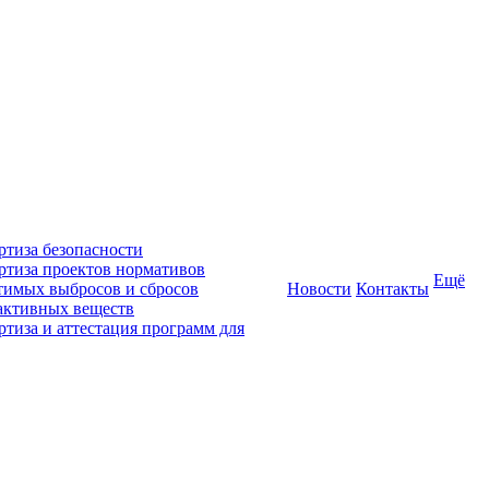
ртиза безопасности
ртиза проектов нормативов
Ещё
тимых выбросов и сбросов
Новости
Контакты
активных веществ
ртиза и аттестация программ для