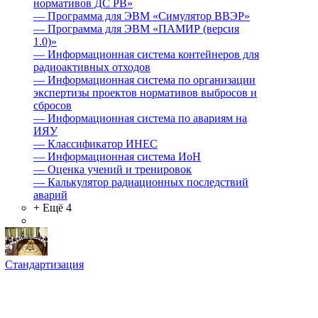
нормативов ДС РВ»
—
Программа для ЭВМ «Симулятор ВВЭР»
—
Программа для ЭВМ «ПАМИР (версия
1.0)»
—
Информационная система контейнеров для
радиоактивных отходов
—
Информационная система по организации
экспертизы проектов нормативов выбросов и
сбросов
—
Информационная система по авариям на
ИЯУ
—
Классификатор ИНЕС
—
Информационная система ИоН
—
Оценка учений и тренировок
—
Калькулятор радиационных последствий
аварий
+ Ещё 4
Стандартизация