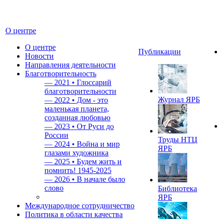
О центре
О центре
Публикации
Новости
Направления деятельности
Благотворительность
—
2021 • Глоссарий
благотворительности
Журнал ЯРБ
—
2022 • Дом - это
маленькая планета,
созданная любовью
—
2023 • От Руси до
России
Труды НТЦ
—
2024 • Война и мир
ЯРБ
глазами художника
—
2025 • Будем жить и
помнить!
1945-2025
—
2026 • В начале было
слово
Библиотека
ЯРБ
Международное сотрудничество
Политика в области качества