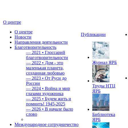
О центре
О центре
Публикации
Новости
Направления деятельности
Благотворительность
—
2021 • Глоссарий
благотворительности
Журнал ЯРБ
—
2022 • Дом - это
маленькая планета,
созданная любовью
—
2023 • От Руси до
России
Труды НТЦ
—
2024 • Война и мир
ЯРБ
глазами художника
—
2025 • Будем жить и
помнить!
1945-2025
—
2026 • В начале было
слово
Библиотека
ЯРБ
Международное сотрудничество