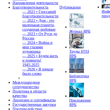
Направления деятельности
Благотворительность
Публикации
Инф
—
2021 • Глоссарий
прод
благотворительности
—
2022 • Дом - это
маленькая планета,
созданная любовью
Журнал ЯРБ
—
2023 • От Руси до
России
—
2024 • Война и
мир глазами
художника
Труды НТЦ
—
2025 • Будем жить
ЯРБ
и помнить!
1945-2025
—
2026 • В начале
было слово
Библиотека
ЯРБ
Международное
сотрудничество
Политика в области
качества
Лицензии и сертификаты
Приложение
Государственные закупки
ЯРБ
Противодействие