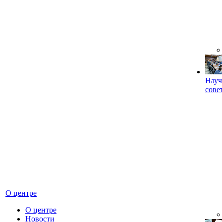
Науч
сове
О центре
О центре
Новости