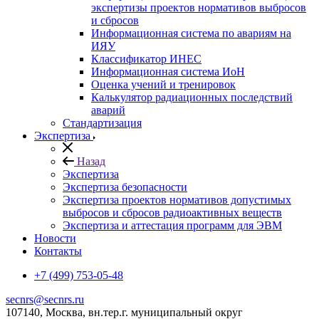
экспертизы проектов нормативов выбросов
и сбросов
Информационная система по авариям на
ИЯУ
Классификатор ИНЕС
Информационная система ИоН
Оценка учений и тренировок
Калькулятор радиационных последствий
аварий
Стандартизация
Экспертиза
Назад
Экспертиза
Экспертиза безопасности
Экспертиза проектов нормативов допустимых
выбросов и сбросов радиоактивных веществ
Экспертиза и аттестация программ для ЭВМ
Новости
Контакты
+7 (499) 753-05-48
secnrs@secnrs.ru
107140, Москва, вн.тер.г. муниципальный округ