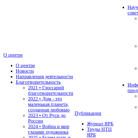
Науч
сове
О центре
О центре
Новости
Направления деятельности
Благотворительность
Инф
2021 • Глоссарий
прод
благотворительности
2022 • Дом - это
маленькая планета,
созданная любовью
Публикации
2023 • От Руси до
России
Журнал ЯРБ
2024 • Война и мир
Труды НТЦ
глазами художника
ЯРБ
2025 • Будем жить и