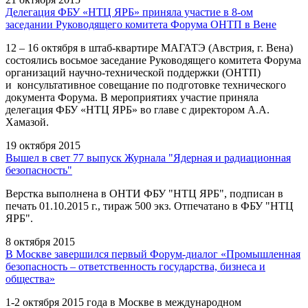
Делегация ФБУ «НТЦ ЯРБ» приняла участие в 8-ом
заседании Руководящего комитета Форума ОНТП в Вене
12 – 16 октября в штаб-квартире МАГАТЭ (Австрия, г. Вена)
состоялись восьмое заседание Руководящего комитета Форума
организаций научно-технической поддержки (ОНТП)
и консультативное совещание по подготовке технического
документа Форума. В мероприятиях участие приняла
делегация ФБУ «НТЦ ЯРБ» во главе с директором А.А.
Хамазой.
19 октября 2015
Вышел в свет 77 выпуск Журнала "Ядерная и радиационная
безопасность"
Верстка выполнена в ОНТИ ФБУ "НТЦ ЯРБ", подписан в
печать 01.10.2015 г., тираж 500 экз. Отпечатано в ФБУ "НТЦ
ЯРБ".
8 октября 2015
В Москве завершился первый Форум-диалог «Промышленная
безопасность – ответственность государства, бизнеса и
общества»
1-2 октября 2015 года в Москве в международном