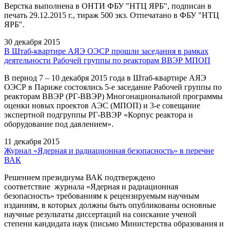
Верстка выполнена в ОНТИ ФБУ "НТЦ ЯРБ", подписан в
печать 29.12.2015 г., тираж 500 экз. Отпечатано в ФБУ "НТЦ
ЯРБ".
30 декабря 2015
В Штаб-квартире АЯЭ ОЭСР прошли заседания в рамках
деятельности Рабочей группы по реакторам ВВЭР МПОП
В период 7 – 10 декабря 2015 года в Штаб-квартире АЯЭ
ОЭСР в Париже состоялись 5-е заседание Рабочей группы по
реакторам ВВЭР (РГ-ВВЭР) Многонациональной программы
оценки новых проектов АЭС (МПОП) и 3-е совещание
экспертной подгруппы РГ-ВВЭР «Корпус реактора и
оборудование под давлением».
11 декабря 2015
Журнал «Ядерная и радиационная безопасность» в перечне
ВАК
Решением президиума ВАК подтверждено
соответствие журнала «Ядерная и радиационная
безопасность» требованиям к рецензируемым научным
изданиям, в которых должны быть опубликованы основные
научные результаты диссертаций на соискание ученой
степени кандидата наук (письмо Министерства образования и