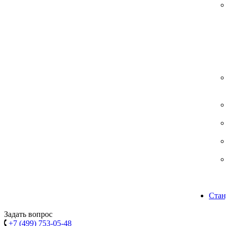
Стан
Задать вопрос
+7 (499) 753-05-48