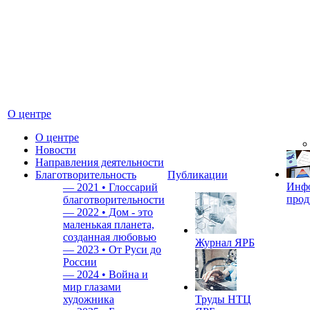
О центре
О центре
Новости
Направления деятельности
Благотворительность
Публикации
Инф
—
2021 • Глоссарий
прод
благотворительности
—
2022 • Дом - это
маленькая планета,
созданная любовью
Журнал ЯРБ
—
2023 • От Руси до
России
—
2024 • Война и
мир глазами
художника
Труды НТЦ