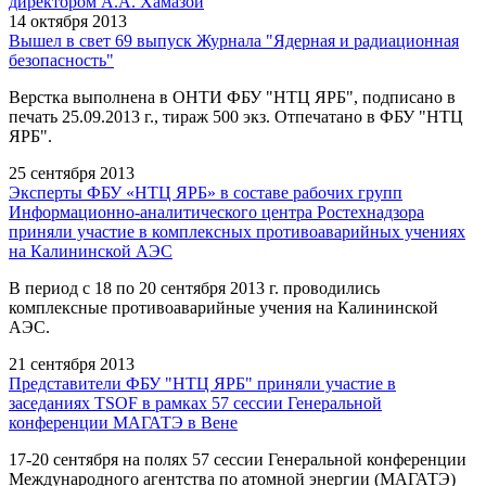
директором А.А. Хамазой
14 октября 2013
Вышел в свет 69 выпуск Журнала "Ядерная и радиационная
безопасность"
Верстка выполнена в ОНТИ ФБУ "НТЦ ЯРБ", подписано в
печать 25.09.2013 г., тираж 500 экз. Отпечатано в ФБУ "НТЦ
ЯРБ".
25 сентября 2013
Эксперты ФБУ «НТЦ ЯРБ» в составе рабочих групп
Информационно-аналитического центра Ростехнадзора
приняли участие в комплексных противоаварийных учениях
на Калининской АЭС
В период с 18 по 20 сентября 2013 г. проводились
комплексные противоаварийные учения на Калининской
АЭС.
21 сентября 2013
Представители ФБУ "НТЦ ЯРБ" приняли участие в
заседаниях TSOF в рамках 57 сессии Генеральной
конференции МАГАТЭ в Вене
17-20 сентября на полях 57 сессии Генеральной конференции
Международного агентства по атомной энергии (МАГАТЭ)