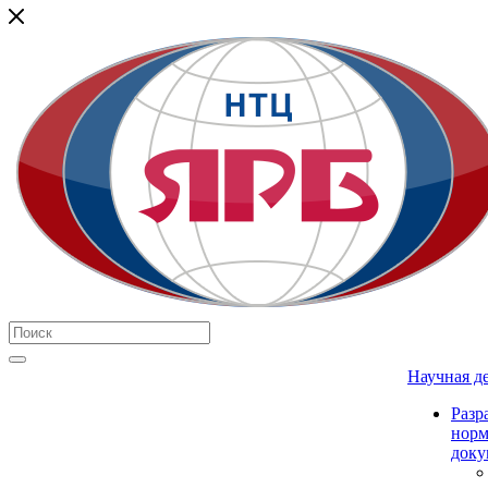
Научная д
Разр
нор
доку