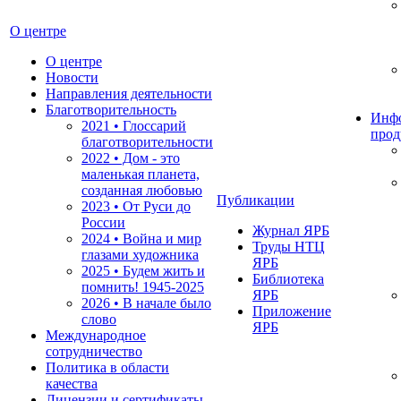
О центре
О центре
Новости
Направления деятельности
Благотворительность
Инф
2021 • Глоссарий
прод
благотворительности
2022 • Дом - это
маленькая планета,
созданная любовью
Публикации
2023 • От Руси до
России
Журнал ЯРБ
2024 • Война и мир
Труды НТЦ
глазами художника
ЯРБ
2025 • Будем жить и
Библиотека
помнить!
1945-2025
ЯРБ
2026 • В начале было
Приложение
слово
ЯРБ
Международное
сотрудничество
Политика в области
качества
Лицензии и сертификаты