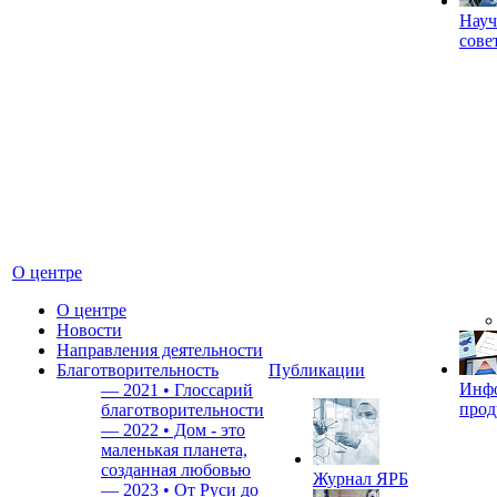
Науч
сове
О центре
О центре
Новости
Направления деятельности
Благотворительность
Публикации
Инф
—
2021 • Глоссарий
прод
благотворительности
—
2022 • Дом - это
маленькая планета,
созданная любовью
Журнал ЯРБ
—
2023 • От Руси до