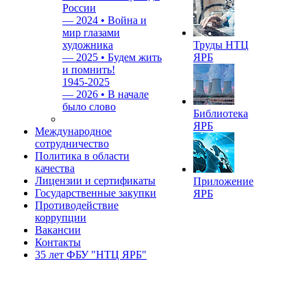
России
—
2024 • Война и
мир глазами
художника
Труды НТЦ
—
2025 • Будем жить
ЯРБ
и помнить!
1945-2025
—
2026 • В начале
было слово
Библиотека
ЯРБ
Международное
сотрудничество
Политика в области
качества
Лицензии и сертификаты
Приложение
Государственные закупки
ЯРБ
Противодействие
коррупции
Вакансии
Контакты
35 лет ФБУ "НТЦ ЯРБ"