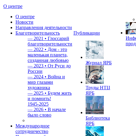
О центре
О центре
Новости
Направления деятельности
Благотворительность
Публикации
Инф
—
2021 • Глоссарий
прод
благотворительности
—
2022 • Дом - это
маленькая планета,
созданная любовью
Журнал ЯРБ
—
2023 • От Руси до
России
—
2024 • Война и
мир глазами
художника
Труды НТЦ
—
2025 • Будем жить
ЯРБ
и помнить!
1945-2025
—
2026 • В начале
было слово
Библиотека
ЯРБ
Международное
сотрудничество