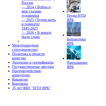
России
—
2024 • Война и
мир глазами
художника
Труды НТЦ
—
2025 • Будем жить
ЯРБ
и помнить!
1945-2025
—
2026 • В начале
было слово
Библиотека
ЯРБ
Международное
сотрудничество
Политика в области
качества
Лицензии и сертификаты
Приложение
Государственные закупки
ЯРБ
Противодействие
коррупции
Вакансии
Контакты
35 лет ФБУ "НТЦ ЯРБ"