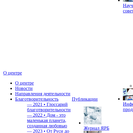
Науч
сове
О центре
О центре
Новости
Направления деятельности
Благотворительность
Публикации
Инф
—
2021 • Глоссарий
прод
благотворительности
—
2022 • Дом - это
маленькая планета,
созданная любовью
Журнал ЯРБ
—
2023 • От Руси до