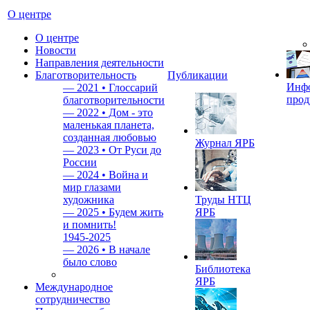
О центре
О центре
Новости
Направления деятельности
Благотворительность
Публикации
Инф
—
2021 • Глоссарий
прод
благотворительности
—
2022 • Дом - это
маленькая планета,
созданная любовью
Журнал ЯРБ
—
2023 • От Руси до
России
—
2024 • Война и
мир глазами
художника
Труды НТЦ
—
2025 • Будем жить
ЯРБ
и помнить!
1945-2025
—
2026 • В начале
было слово
Библиотека
ЯРБ
Международное
сотрудничество