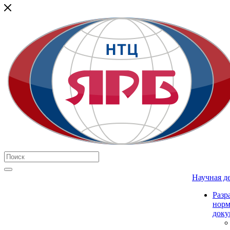
Научная д
Разр
нор
доку