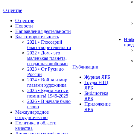
О центре
О центре
Новости
Направления деятельности
Благотворительность
Инф
2021 • Глоссарий
прод
благотворительности
2022 • Дом - это
маленькая планета,
созданная любовью
Публикации
2023 • От Руси до
России
Журнал ЯРБ
2024 • Война и мир
Труды НТЦ
глазами художника
ЯРБ
2025 • Будем жить и
Библиотека
помнить!
1945-2025
ЯРБ
2026 • В начале было
Приложение
слово
ЯРБ
Международное
сотрудничество
Политика в области
качества
Лицензии и сертификаты