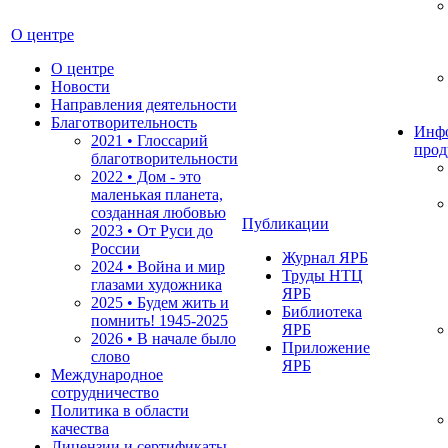
О центре
О центре
Новости
Направления деятельности
Благотворительность
Инф
2021 • Глоссарий
прод
благотворительности
2022 • Дом - это
маленькая планета,
созданная любовью
Публикации
2023 • От Руси до
России
Журнал ЯРБ
2024 • Война и мир
Труды НТЦ
глазами художника
ЯРБ
2025 • Будем жить и
Библиотека
помнить!
1945-2025
ЯРБ
2026 • В начале было
Приложение
слово
ЯРБ
Международное
сотрудничество
Политика в области
качества
Лицензии и сертификаты