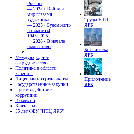
России
—
2024 • Война и
мир глазами
художника
Труды НТЦ
—
2025 • Будем жить
ЯРБ
и помнить!
1945-2025
—
2026 • В начале
было слово
Библиотека
ЯРБ
Международное
сотрудничество
Политика в области
качества
Лицензии и сертификаты
Приложение
Государственные закупки
ЯРБ
Противодействие
коррупции
Вакансии
Контакты
35 лет ФБУ "НТЦ ЯРБ"