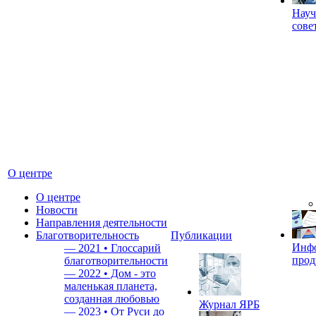
Науч
сове
О центре
О центре
Новости
Направления деятельности
Благотворительность
Публикации
Инф
—
2021 • Глоссарий
прод
благотворительности
—
2022 • Дом - это
маленькая планета,
созданная любовью
Журнал ЯРБ
—
2023 • От Руси до