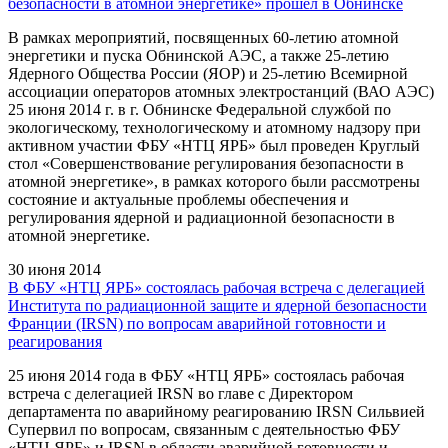
безопасности в атомной энергетике» прошел в Обнинске
В рамках мероприятий, посвященных 60-летию атомной
энергетики и пуска Обнинской АЭС, а также 25-летию
Ядерного Общества России (ЯОР) и 25-летию Всемирной
ассоциации операторов атомных электростанций (ВАО АЭС)
25 июня 2014 г. в г. Обнинске Федеральной службой по
экологическому, технологическому и атомному надзору при
активном участии ФБУ «НТЦ ЯРБ» был проведен Круглый
стол «Совершенствование регулирования безопасности в
атомной энергетике», в рамках которого были рассмотрены
состояние и актуальные проблемы обеспечения и
регулирования ядерной и радиационной безопасности в
атомной энергетике.
30 июня 2014
В ФБУ «НТЦ ЯРБ» состоялась рабочая встреча с делегацией
Института по радиационной защите и ядерной безопасности
Франции (IRSN) по вопросам аварийной готовности и
реагирования
25 июня 2014 года в ФБУ «НТЦ ЯРБ» состоялась рабочая
встреча с делегацией IRSN во главе с Директором
департамента по аварийному реагированию IRSN Сильвией
Супервил по вопросам, связанным с деятельностью ФБУ
«НТЦ ЯРБ» и IRSN в области аварийной готовности и