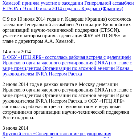
Хамазой приняла участие в заседании Генеральной ассамблеи
ETSON с 9 по 10 июля 2014 года в г. Кадараш (Франция)
С 9 по 10 июля 2014 года в г. Кадараш (Франция) состоялось
заседание Генеральной ассамблеи Ассоциации Европейских
организаций научно-технической поддержки (ETSON),
участие в котором приняла делегация ФБУ «НТЦ ЯРБ» во
главе с директором А.А. Хамазой.
14 июля 2014
В ФБУ «НТЦ ЯРБ» состоялась рабочая встреча с делегацией
Иранского органа ядерного регулирования (INRA) во главе с
вице-президентом Организации по атомной энергии Ирана –
руководителем INRA Насером Растха
2 июля 2014 года в рамках визита в Москву делегации
Иранского органа ядерного регулирования (INRA) во главе с
вице-президентом Организации по атомной энергии Ирана –
руководителем INRA Насером Растха, в ФБУ «НТЦ ЯРБ»
состоялась рабочая встреча с руководством и ведущими
сотрудниками организации научно-технической поддержки
Ростехнадзора.
3 июля 2014
Круглый стол «Совершенствование регулирования