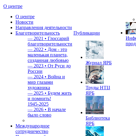
О центре
О центре
Новости
Направления деятельности
Благотворительность
Публикации
Инф
—
2021 • Глоссарий
прод
благотворительности
—
2022 • Дом - это
маленькая планета,
созданная любовью
Журнал ЯРБ
—
2023 • От Руси до
России
—
2024 • Война и
мир глазами
художника
Труды НТЦ
—
2025 • Будем жить
ЯРБ
и помнить!
1945-2025
—
2026 • В начале
было слово
Библиотека
ЯРБ
Международное
сотрудничество