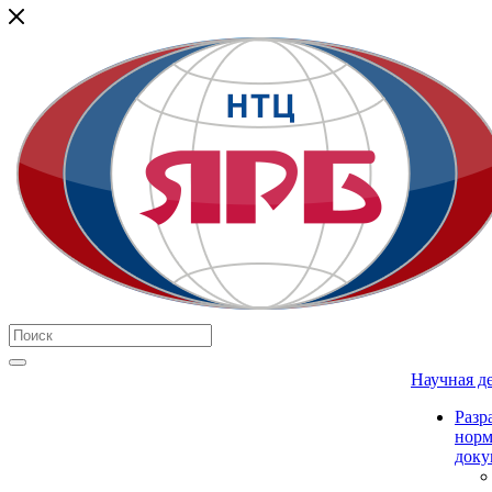
Научная д
Разр
нор
доку