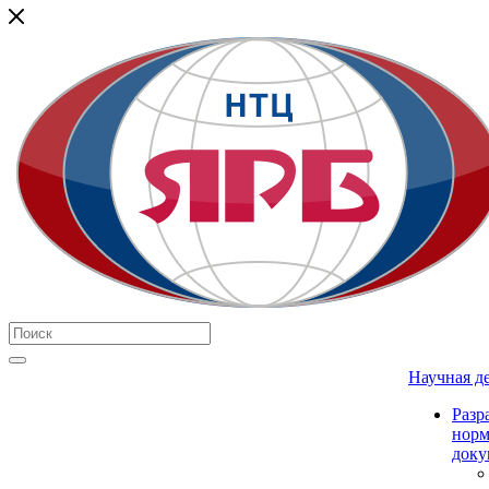
Научная д
Разр
нор
доку