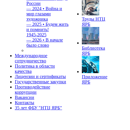
России
—
2024 • Война и
мир глазами
художника
Труды НТЦ
—
2025 • Будем жить
ЯРБ
и помнить!
1945-2025
—
2026 • В начале
было слово
Библиотека
ЯРБ
Международное
сотрудничество
Политика в области
качества
Лицензии и сертификаты
Приложение
Государственные закупки
ЯРБ
Противодействие
коррупции
Вакансии
Контакты
35 лет ФБУ "НТЦ ЯРБ"