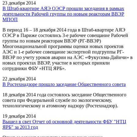
23 декабря 2014
В Штаб-квартире АЯЭ ОЭСР прошли заседания в рамках
деятельности Рабочей группы по новым реакторам ВВЭР
МПОП
В период 16 – 18 декабря 2014 года в Штаб-квартире АЯЭ
ОЭСР в Париже состоялись 3-е рабочее совещание Рабочей
группы по новым реакторам ВВЭР (РГ-ВВЭР)
Многонациональной программы оценки новых проектов
АЭС и 1-е рабочее совещание экспертной подгруппы РГ-
ВВЭР по учету уроков аварии на АЭС «Фукусима-Дайичи» в
новых проектах ВВЭР, участие в которых приняли
сотрудники ФБУ «НТЦ ЯРБ».
22 декабря 2014
В Ростехнадзоре прошло заседание Общественного совета
18 декабря 2014 года состоялось заседание Общественного
совета при Федеральной службе по экологическому,
технологическому и атомному надзору (Ростехнадзор).
19 декабря 2014
Вышел в свет Отчет об основной деятельности ФБУ "НТЦ
ЯРБ" за 2013 год