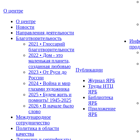
О центре
О центре
Новости
Направления деятельности
Благотворительность
Инф
2021 • Глоссарий
прод
благотворительности
2022 • Дом - это
маленькая планета,
созданная любовью
Публикации
2023 • От Руси до
России
Журнал ЯРБ
2024 • Война и мир
Труды НТЦ
глазами художника
ЯРБ
2025 • Будем жить и
Библиотека
помнить!
1945-2025
ЯРБ
2026 • В начале было
Приложение
слово
ЯРБ
Международное
сотрудничество
Политика в области
качества
Лицензии и сертификаты