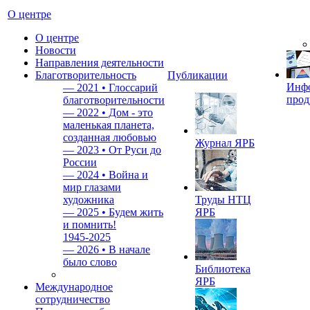
О центре
О центре
Новости
Направления деятельности
Благотворительность
Публикации
Инф
—
2021 • Глоссарий
прод
благотворительности
—
2022 • Дом - это
маленькая планета,
созданная любовью
Журнал ЯРБ
—
2023 • От Руси до
России
—
2024 • Война и
мир глазами
художника
Труды НТЦ
—
2025 • Будем жить
ЯРБ
и помнить!
1945-2025
—
2026 • В начале
было слово
Библиотека
ЯРБ
Международное
сотрудничество