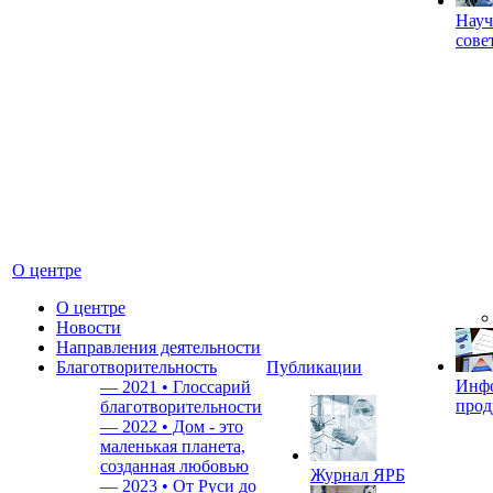
Науч
сове
О центре
О центре
Новости
Направления деятельности
Благотворительность
Публикации
Инф
—
2021 • Глоссарий
прод
благотворительности
—
2022 • Дом - это
маленькая планета,
созданная любовью
Журнал ЯРБ
—
2023 • От Руси до