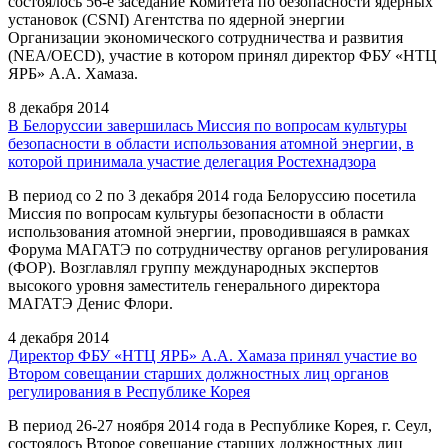
состоялось 56-е заседание Комитета по безопасности ядерных
установок (CSNI) Агентства по ядерной энергии
Организации экономического сотрудничества и развития
(NEA/OECD), участие в котором принял директор ФБУ «НТЦ
ЯРБ» А.А. Хамаза.
8 декабря 2014
В Белоруссии завершилась Миссия по вопросам культуры
безопасности в области использования атомной энергии, в
которой принимала участие делегация Ростехнадзора
В период со 2 по 3 декабря 2014 года Белоруссию посетила
Миссия по вопросам культуры безопасности в области
использования атомной энергии, проводившаяся в рамках
Форума МАГАТЭ по сотрудничеству органов регулирования
(ФОР). Возглавлял группу международных экспертов
высокого уровня заместитель генерального директора
МАГАТЭ Денис Флори.
4 декабря 2014
Директор ФБУ «НТЦ ЯРБ» А.А. Хамаза принял участие во
Втором совещании старших должностных лиц органов
регулирования в Республике Корея
В период 26-27 ноября 2014 года в Республике Корея, г. Сеул,
состоялось Второе совещание старших должностных лиц