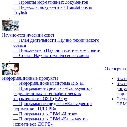
—
Проекты нормативных документов
—
Переводы документов / Translations in
English
Научно-технический совет
—
План деятельности Научно-технического
совета
—
Положение о Научно-техническом совете
—
Состав Научно-технического совета
Экспертиз
Информационные продукты
Эксп
—
Информационная система RIS-M
Эксп
—
Программное средство «Калькулятор
допу
радиационных и теплофизических
ради
характеристик ОЯТ (V2.0)»
Эксп
—
Программное средство «Калькулятор
ЭВМ
нормативов ПДВ РВ»
—
Программа для ЭВМ «Исток»
—
Программа для ЭВМ «Калькулятор
нормативов ДС РВ»