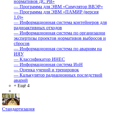
нормативов ДС РВ»
—
Программа для ЭВМ «Симулятор ВВЭР»
—
Программа для ЭВМ «ПАМИР (версия
1.0)»
—
Информационная система контейнеров для
радиоактивных отходов
—
Информационная система по организации
экспертизы проектов нормативов выбросов и
сбросов
—
Информационная система по авариям на
ИЯУ
—
Классификатор ИНЕС
—
Информационная система ИоН
—
Оценка учений и тренировок
—
Калькулятор радиационных последствий
аварий
+ Ещё 4
Стандартизация