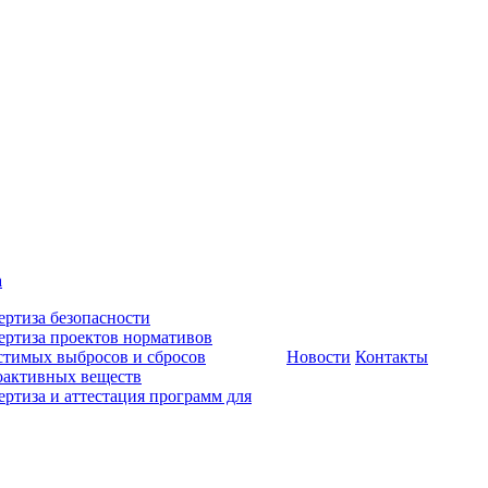
а
ертиза безопасности
ертиза проектов нормативов
стимых выбросов и сбросов
Новости
Контакты
оактивных веществ
ертиза и аттестация программ для