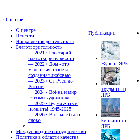
О центре
О центре
Публикации
Новости
Направления деятельности
Благотворительность
—
2021 • Глоссарий
благотворительности
Журнал ЯРБ
—
2022 • Дом - это
маленькая планета,
созданная любовью
—
2023 • От Руси до
России
Труды НТЦ
—
2024 • Война и мир
ЯРБ
глазами художника
—
2025 • Будем жить и
помнить!
1945-2025
—
2026 • В начале было
слово
Библиотека
ЯРБ
Международное сотрудничество
Политика в области качества