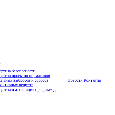
а
ертиза безопасности
ертиза проектов нормативов
стимых выбросов и сбросов
Новости
Контакты
оактивных веществ
ертиза и аттестация программ для