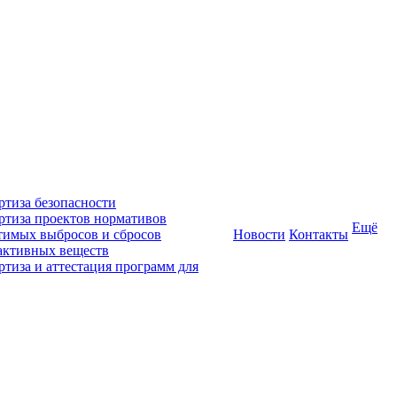
ртиза безопасности
ртиза проектов нормативов
Ещё
тимых выбросов и сбросов
Новости
Контакты
активных веществ
ртиза и аттестация программ для