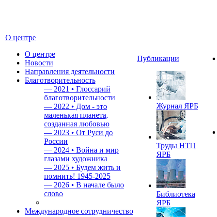
О центре
О центре
Публикации
Новости
Направления деятельности
Благотворительность
—
2021 • Глоссарий
благотворительности
Журнал ЯРБ
—
2022 • Дом - это
маленькая планета,
созданная любовью
—
2023 • От Руси до
России
Труды НТЦ
—
2024 • Война и мир
ЯРБ
глазами художника
—
2025 • Будем жить и
помнить!
1945-2025
—
2026 • В начале было
слово
Библиотека
ЯРБ
Международное сотрудничество