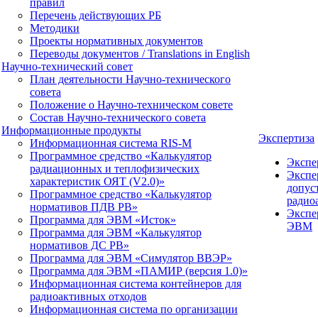
правил
Перечень действующих РБ
Методики
Проекты нормативных документов
Переводы документов / Translations in English
Научно-технический совет
План деятельности Научно-технического
совета
Положение о Научно-техническом совете
Состав Научно-технического совета
Информационные продукты
Экспертиза
Информационная система RIS-M
Программное средство «Калькулятор
Экспе
радиационных и теплофизических
Экспе
характеристик ОЯТ (V2.0)»
допус
Программное средство «Калькулятор
радио
нормативов ПДВ РВ»
Экспе
Программа для ЭВМ «Исток»
ЭВМ
Программа для ЭВМ «Калькулятор
нормативов ДС РВ»
Программа для ЭВМ «Симулятор ВВЭР»
Программа для ЭВМ «ПАМИР (версия 1.0)»
Информационная система контейнеров для
радиоактивных отходов
Информационная система по организации