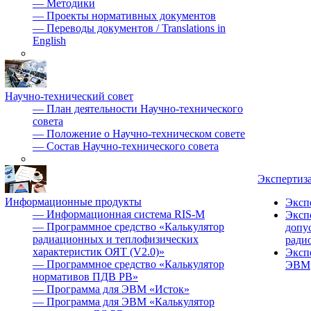
—
Методики
—
Проекты нормативных документов
—
Переводы документов / Translations in
English
Научно-технический совет
—
План деятельности Научно-технического
совета
—
Положение о Научно-техническом совете
—
Состав Научно-технического совета
Экспертиз
Информационные продукты
Эксп
—
Информационная система RIS-M
Эксп
—
Программное средство «Калькулятор
допу
радиационных и теплофизических
ради
характеристик ОЯТ (V2.0)»
Эксп
—
Программное средство «Калькулятор
ЭВМ
нормативов ПДВ РВ»
—
Программа для ЭВМ «Исток»
—
Программа для ЭВМ «Калькулятор