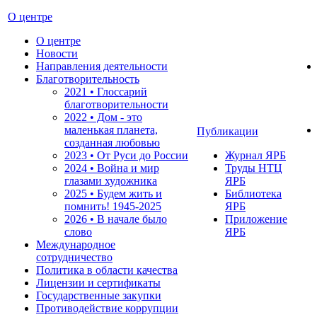
О центре
О центре
Новости
Направления деятельности
Благотворительность
2021 • Глоссарий
благотворительности
2022 • Дом - это
маленькая планета,
Публикации
созданная любовью
2023 • От Руси до России
Журнал ЯРБ
2024 • Война и мир
Труды НТЦ
глазами художника
ЯРБ
2025 • Будем жить и
Библиотека
помнить!
1945-2025
ЯРБ
2026 • В начале было
Приложение
слово
ЯРБ
Международное
сотрудничество
Политика в области качества
Лицензии и сертификаты
Государственные закупки
Противодействие коррупции