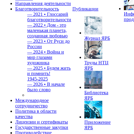
Направления деятельности
Благотворительность
Публикации
Инф
—
2021 • Глоссарий
прод
благотворительности
—
2022 • Дом - это
маленькая планета,
созданная любовью
Журнал ЯРБ
—
2023 • От Руси до
России
—
2024 • Война и
мир глазами
художника
Труды НТЦ
—
2025 • Будем жить
ЯРБ
и помнить!
1945-2025
—
2026 • В начале
было слово
Библиотека
ЯРБ
Международное
сотрудничество
Политика в области
качества
Лицензии и сертификаты
Приложение
Государственные закупки
ЯРБ
Противодействие