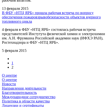
рабочим визитом.
13 февраля 2015
В ФБУ «НТЦ ЯРБ» прошла рабочая встреча по вопросу
обеспечения пожаровзрывобезопасности объектов ядерного
топливного цикла
4 февраля в ФБУ «НТЦ ЯРБ» состоялась рабочая встреча
представителей Инстутута физической химии и электрохимии
им. А.Н. Фрумкина Российской академии наук (ИФХЭ РАН),
Ростехнадзора и ФБУ «НТЦ ЯРБ».
5 февраля 2015
1
2
О центре
О центре
Новости
Направления деятельности
Благотворительность
Международное сотрудничество
Политика в области качества
Лицензии и сертификаты