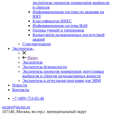
экспертизы проектов нормативов выбросов
и сбросов
Информационная система по авариям на
ИЯУ
Классификатор ИНЕС
Информационная система ИоН
Оценка учений и тренировок
Калькулятор радиационных последствий
аварий
Стандартизация
Экспертиза
Назад
Экспертиза
Экспертиза безопасности
Экспертиза проектов нормативов допустимых
выбросов и сбросов радиоактивных веществ
Экспертиза и аттестация программ для ЭВМ
Новости
Контакты
+7 (499) 753-05-48
secnrs@secnrs.ru
107140, Москва, вн.тер.г. муниципальный округ