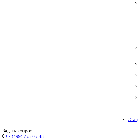
Стан
Задать вопрос
+7 (499) 753-05-48