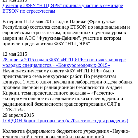
Делегация ФБУ "НТЦ ЯРБ" приняла участие в семинаре
ETSON по стресс-тестам
В период 11-12 мая 2015 года в Париже (Французская
Республика) состоялся семинар ETSON по национальным и
европейским стресс-тестам, проведенных с учётом уроков
аварии на АЭС "Фукусима-Дайичи", участие в котором
приняли представители ФБУ "НТЦ ЯРБ".
12 мая 2015
28 апреля 2015 года в ФБУ «НТЦ ЯРБ» состоялся конкурс
молодых специалистов - «Конкурс молодых-2015»
Научно-техническому совету ФБУ «НТЦ ЯРБ» было
представлено семь конкурсных работ. По результатам
конкурса 1 место занял начальник лаборатории отдела общих
проблем ядерной и радиационной безопасности Андрей
Киркин, тема представленного доклада – «Расчетно-
экспериментальное исследование показателей ядерной и
радиационной безопасности транспортирования ОЯТ в
ТУК-153».
29 апреля 2015
ГОРДОН Борис Григорьевич (к 70-летию со дня рождения)
Коллектив федерального бюджетного учреждения «Научно-
технический центр по ядерной и радиационной