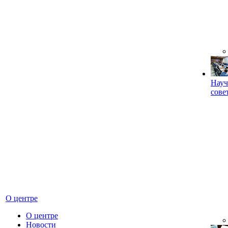
Науч
сове
О центре
О центре
Новости