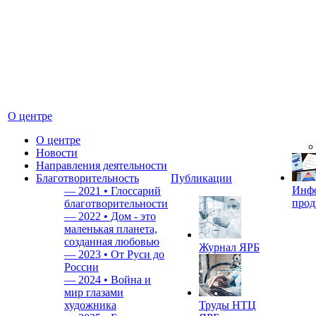
О центре
О центре
Новости
Направления деятельности
Благотворительность
Публикации
Инф
—
2021 • Глоссарий
прод
благотворительности
—
2022 • Дом - это
маленькая планета,
созданная любовью
Журнал ЯРБ
—
2023 • От Руси до
России
—
2024 • Война и
мир глазами
художника
Труды НТЦ