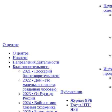
Науч
сове
О центре
О центре
Новости
Направления деятельности
Благотворительность
Инф
2021 • Глоссарий
прод
благотворительности
2022 • Дом - это
маленькая планета,
созданная любовью
Публикации
2023 • От Руси до
России
Журнал ЯРБ
2024 • Война и мир
Труды НТЦ
глазами художника
ЯРБ
2025 • Будем жить и