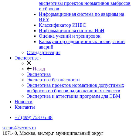
экспертизы проектов нормативов выбросов
и сбросов
Информационная система по авариям на
ИЯУ
Классификатор ИНЕС
Информационная система ИоН
Оценка учений и тренировок
Калькулятор радиационных последствий
аварий
Стандартизация
Экспертиза
Назад
Экспертиза
Экспертиза безопасности
Экспертиза проектов нормативов допустимых
выбросов и сбросов радиоактивных веществ
Экспертиза и аттестация программ для ЭВМ
Новости
Контакты
+7 (499) 753-05-48
secnrs@secnrs.ru
107140, Москва, вн.тер.г. муниципальный округ