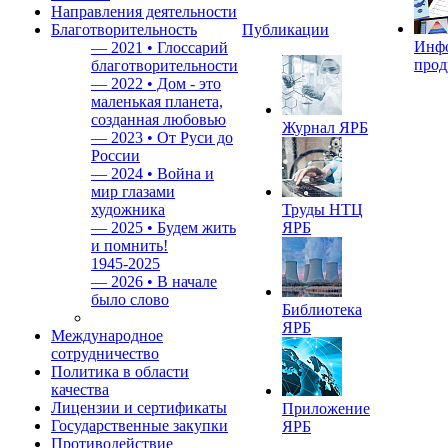
Направления деятельности
Благотворительность
Публикации
Инф
—
2021 • Глоссарий
прод
благотворительности
—
2022 • Дом - это
маленькая планета,
созданная любовью
Журнал ЯРБ
—
2023 • От Руси до
России
—
2024 • Война и
мир глазами
художника
Труды НТЦ
—
2025 • Будем жить
ЯРБ
и помнить!
1945-2025
—
2026 • В начале
было слово
Библиотека
ЯРБ
Международное
сотрудничество
Политика в области
качества
Лицензии и сертификаты
Приложение
Государственные закупки
ЯРБ
Противодействие