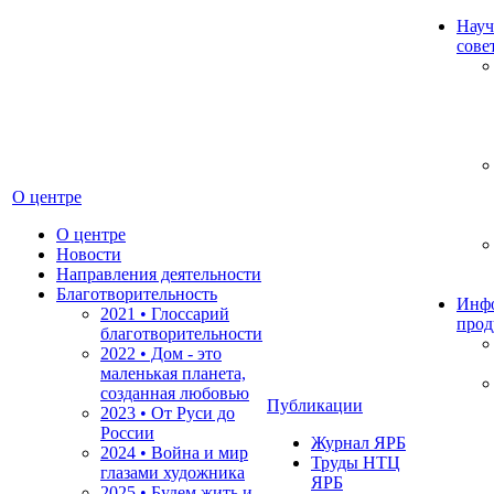
Науч
сове
О центре
О центре
Новости
Направления деятельности
Благотворительность
Инф
2021 • Глоссарий
прод
благотворительности
2022 • Дом - это
маленькая планета,
созданная любовью
Публикации
2023 • От Руси до
России
Журнал ЯРБ
2024 • Война и мир
Труды НТЦ
глазами художника
ЯРБ
2025 • Будем жить и