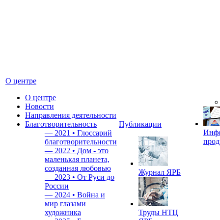
О центре
О центре
Новости
Направления деятельности
Благотворительность
Публикации
Инф
—
2021 • Глоссарий
прод
благотворительности
—
2022 • Дом - это
маленькая планета,
созданная любовью
Журнал ЯРБ
—
2023 • От Руси до
России
—
2024 • Война и
мир глазами
художника
Труды НТЦ