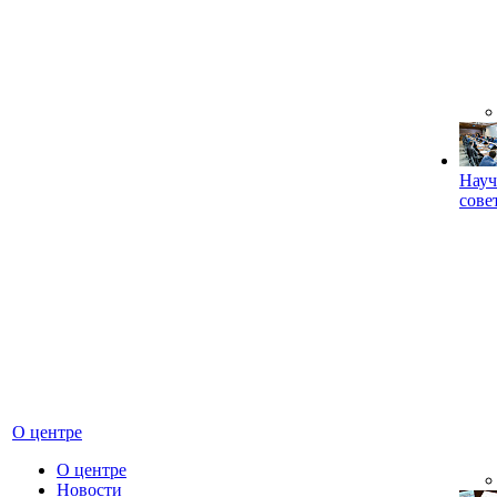
Науч
сове
О центре
О центре
Новости