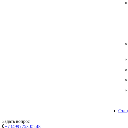
Стан
Задать вопрос
+7 (499) 753-05-48