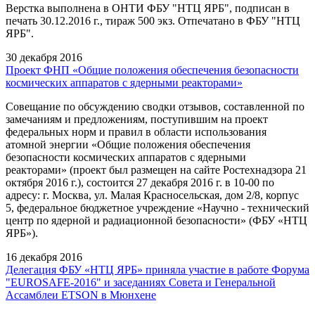
Верстка выполнена в ОНТИ ФБУ "НТЦ ЯРБ", подписан в
печать 30.12.2016 г., тираж 500 экз. Отпечатано в ФБУ "НТЦ
ЯРБ".
30 декабря 2016
Проект ФНП «Общие положения обеспечения безопасности
космических аппаратов с ядерными реакторами»
Совещание по обсуждению сводки отзывов, составленной по
замечаниям и предложениям, поступившим на проект
федеральных норм и правил в области использования
атомной энергии «Общие положения обеспечения
безопасности космических аппаратов с ядерными
реакторами» (проект был размещен на сайте Ростехнадзора 21
октября 2016 г.), состоится 27 декабря 2016 г. в 10-00 по
адресу: г. Москва, ул. Малая Красносельская, дом 2/8, корпус
5, федеральное бюджетное учреждение «Научно - технический
центр по ядерной и радиационной безопасности» (ФБУ «НТЦ
ЯРБ»).
16 декабря 2016
Делегация ФБУ «НТЦ ЯРБ» приняла участие в работе Форума
"EUROSAFE-2016" и заседаниях Совета и Генеральной
Ассамблеи ETSON в Мюнхене